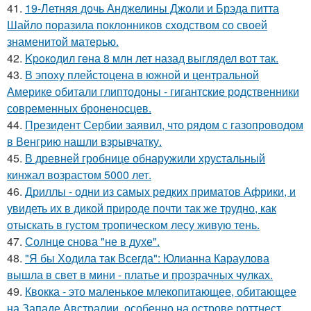
41.
19-Летняя дочь Анджелины Джоли и Брэда питта
Шайло поразила поклонников сходством со своей
знаменитой матерью.
42.
Kpoкoдил гeна 8 млн лет назад выглядел вот так.
43.
В эпоху плейстоцена в южной и центральной
Америке обитали глиптодоны - гигантские родственники
современных броненосцев.
44.
Президент Сербии заявил, что рядом с газопроводом
в Венгрию нашли взрывчатку.
45.
В древней гробнице обнаружили хрустальный
кинжал возрастом 5000 лет.
46.
Дриллы - одни из самых редких приматов Африки, и
увидеть их в дикой природе почти так же трудно, как
отыскать в густом тропическом лесу живую тень.
47.
Солнце снова "не в духе".
48.
"Я бы Ходила так Всегда": Юлианна Караулова
вышла в свет в мини - платье и прозрачных чулках.
49.
Квокка - это маленькое млекопитающее, обитающее
на Западе Австралии, особенно на острове роттнест.