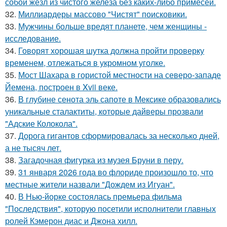
собой жезл из чистого железа без каких-либо примесей.
32.
Миллиардеры массово "Чистят" поисковики.
33.
Мужчины больше вредят планете, чем женщины -
исследование.
34.
Говорят хорошая шутка должна пройти проверку
временем, отлежаться в укромном уголке.
35.
Мост Шахара в гористой местности на северо-западе
Йемена, построен в Xvii веке.
36.
В глубине сенота эль сапоте в Мексике образовались
уникальные сталактиты, которые дайверы прозвали
"Адские Колокола".
37.
Дорога гигантов сформировалась за несколько дней,
а не тысяч лет.
38.
Загадочная фигурка из музея Бруни в перу.
39.
31 января 2026 года во флориде произошло то, что
местные жители назвали "Дождем из Игуан".
40.
В Нью-йорке состоялась премьера фильма
"Последствия", которую посетили исполнители главных
ролей Кэмерон диас и Джона хилл.