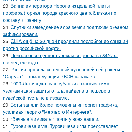
23.
Ванна императора Нерона из цельной плиты
порфира (горная порода красного цвета близкая по
составу к граниту.
24.
Спутники замедление ядра земли под тихим океаном
зафиксировали.
25.
США ещё на 30 дней продлили послабление санкций
против российской нефти.
26.
Ночная освещенность земли выросла на 34% за
последние годы.
27.
Россия провела успешный пуск новейшей ракеты
"Сармат", - командующий РВСН каракаев.
28.
1900-Летняя детская рубашка с магическими
узелками для защиты от зла найдена в пещере в
иудейской пустыне в израиле.
29.
Боты заняли более половины интернет трафика,
усиливая теорию "Мертвого Интернета".
30.
"Вечные Химикаты" почти у всех нашли.
31.
Туровичева игла. Туровичева игла представляет