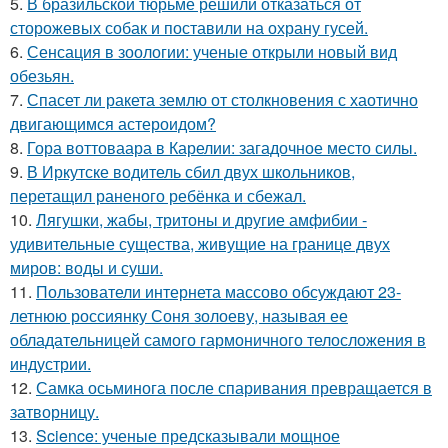
5.
В бразильской тюрьме решили отказаться от
сторожевых собак и поставили на охрану гусей.
6.
Сенсация в зоологии: ученые открыли новый вид
обезьян.
7.
Спасет ли ракета землю от столкновения с хаотично
двигающимся астероидом?
8.
Гора воттоваара в Карелии: загадочное место силы.
9.
В Иркутске водитель сбил двух школьников,
перетащил раненого ребёнка и сбежал.
10.
Лягушки, жабы, тритоны и другие амфибии -
удивительные существа, живущие на границе двух
миров: воды и суши.
11.
Пользователи интернета массово обсуждают 23-
летнюю россиянку Соня золоеву, называя ее
обладательницей самого гармоничного телосложения в
индустрии.
12.
Самка осьминога после спаривания превращается в
затворницу.
13.
Science: ученые предсказывали мощное