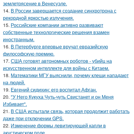
землетрясение в Венесуэле.
14.
В России завершается создание синхротрона с
рекордной яркостью излучения.
15.
Российские компании активно развивают
собственные технологические решения взамен
иностранным.
16.
В Петербурге впервые вручат евразийскую
философскую премию.
17.
США готовят автономных роботов - убийц на
искусственном интеллекте для войны с Китаем.
18.
Математики МГУ выяснили, почему клещи нападают
на людей.
19.
Евгений сидихин: его воспитал Афган.
20.
"У Него Кукуха Чуть-чуть Свистанет и он Меня
Избивает".
21.
В США испытали связь, которая продолжит работать
даже при отключении GPS.
22.
Изменение формы левитирующей капли в
акустическом поле.