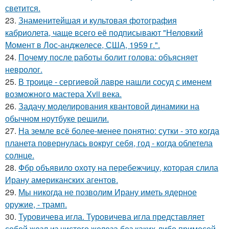
светится.
23.
Знаменитейшая и культовая фотография
кабриолета, чаще всего её подписывают "Неловкий
Момент в Лос-анджелесе, США, 1959 г.".
24.
Почему после работы болит голова: объясняет
невролог.
25.
В троице - сергиевой лавре нашли сосуд с именем
возможного мастера Xvii века.
26.
Задачу моделирования квантовой динамики на
обычном ноутбуке решили.
27.
На земле всё более-менее понятно: сутки - это когда
планета повернулась вокруг себя, год - когда облетела
солнце.
28.
Фбр объявило охоту на перебежчицу, которая слила
Ирану американских агентов.
29.
Мы никогда не позволим Ирану иметь ядерное
оружие, - трамп.
30.
Туровичева игла. Туровичева игла представляет
собой жезл из чистого железа без каких-либо примесей.