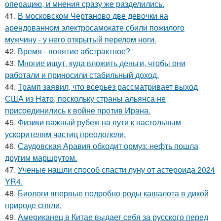
операцию, и мнения сразу же разделились.
41.
В московском Чертаново две девочки на
арендованном электросамокате сбили пожилого
мужчину - у него открытый перелом ноги.
42.
Время - понятие абстрактное?
43.
Многие ищут, куда вложить деньги, чтобы они
работали и приносили стабильный доход.
44.
Трамп заявил, что всерьез рассматривает выход
США из Нато, поскольку страны альянса не
присоединились к войне против Ирана.
45.
Физики важный рубеж на пути к настольным
ускорителям частиц преодолели.
46.
Саудовская Аравия обходит ормуз: нефть пошла
другим маршрутом.
47.
Ученые нашли способ спасти луну от астероида 2024
YR4.
48.
Биологи впервые подробно роды кашалота в дикой
природе сняли.
49.
Американец в Китае выдает себя за русского перед