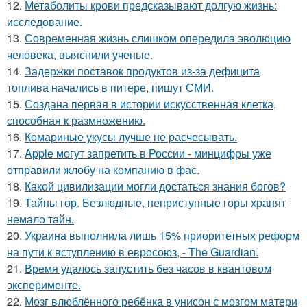
12.
Метаболиты крови предсказывают долгую жизнь:
исследование.
13.
Современная жизнь слишком опередила эволюцию
человека, выяснили ученые.
14.
Задержки поставок продуктов из-за дефицита
топлива начались в питере, пишут СМИ.
15.
Создана первая в истории искусственная клетка,
способная к размножению.
16.
Комариные укусы лучше не расчесывать.
17.
Apple могут запретить в России - минцифры уже
отправили жлобу на компанию в фас.
18.
Какой цивилизации могли достаться знания богов?
19.
Тайны гор. Безлюдные, неприступные горы хранят
немало тайн.
20.
Украина выполнила лишь 15% приоритетных реформ
на пути к вступлению в евросоюз, - The Guardian.
21.
Время удалось запустить без часов в квантовом
эксперименте.
22.
Мозг влюблённого ребёнка в унисон с мозгом матери