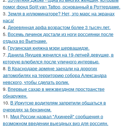
помог фонд Spijt van Tattoo, основанный в Роттердаме.
3.
Земля в иллюминаторе? Нет, это марс на экранах
наса!
4.
Деревянная арфа возрастом более 3 тысяч лет.
5.
Восемь личинок достали из ноги россиянки после
отдыха во Вьетнаме.
6.
Грузинская княжна мэри шервашидзе.
7.
Данила Якушев женился на 19-летней девушке, в
которую влюбился после уличного интервью.
8.
В Краснодаре армяне заехали на дорогих
автомобилях на территорию собора Александра
невского, чтобы сделать ролик.
9.
Впервые сахар в межзвездном пространстве
обнаружен.
10.
В Иркутске водителям запретили общаться в
очередях за бензином.
11.
Мид России назвал "Ахинеей" сообщения о
возможном введении выездных виз для россиян.