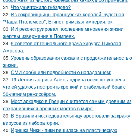
31.
Что уничтожило гнёздово?
32.
Из сокровищницы французских королей: чудесная
"Чаша Птолемеев", Египет, римская империя, ок.
33.
ИИ реконструировал последние мгновения жизни
жертвы извержения в Помпеях.
34.
5 советов от гениального врача хирурга Николая
Амосова.
35.
Уровень образования связали с продолжительностью
жизни.
36.
СМИ сообщили подробности о нападавшем:
37.
19-Летняя актриса Александрина олексюк уверена,
что ей удалось построить крепкий и стабильный брак с
50-летним режиссёром.
38.
Мост аркадико в Греции считается самым древним из
сохранившихся арочных мостов в мире.
39.
В Бразилии исследовательницу арестовали за кражу
вирусов из лаборатории.
40.
Иришка Чики - пики решилась на пластическую