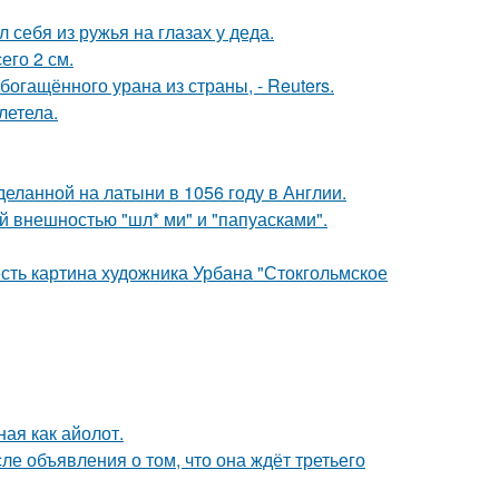
 себя из ружья на глазах у деда.
его 2 см.
гащённого урана из страны, - Reuters.
летела.
еланной на латыни в 1056 году в Англии.
 внешностью "шл* ми" и "папуасками".
есть картина художника Урбана "Стокгольмское
ная как айолот.
е объявления о том, что она ждёт третьего