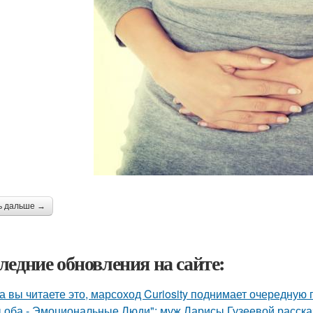
ь дальше →
ледние обновления на сайте:
а вы читаете это, марсоход Curiosity поднимает очередную 
 оба - Эмоциональные Люди": муж Ларисы Гузеевой рассказ