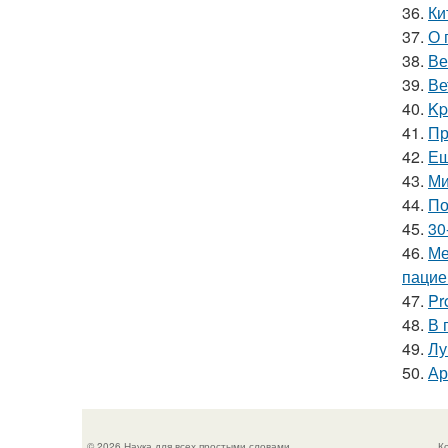
36.
Ки
37.
О 
38.
Ве
39.
Ве
40.
Kp
41.
Пр
42.
Ещ
43.
Ми
44.
По
45.
30
46.
Ме
пацие
47.
Pr
48.
В 
49.
Лу
50.
Ар
© 2026 Наука для всех простыми словами
К