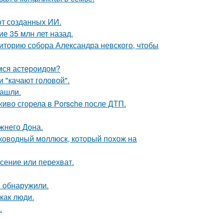
от созданных ИИ.
е 35 млн лет назад.
иторию собора Александра невского, чтобы
имся астероидом?
 "качают головой".
нашли.
живо сгорела в Porsche после ДТП.
жнего Дона.
боководный моллюск, который похож на
асение или перехват.
в обнаружили.
как люди.
.