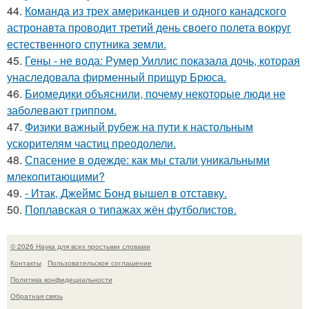
44.
Команда из трех американцев и одного канадского
астронавта проводит третий день своего полета вокруг
естественного спутника земли.
45.
Гены - не вода: Румер Уиллис показала дочь, которая
унаследовала фирменный прищур Брюса.
46.
Биомедики объяснили, почему некоторые люди не
заболевают гриппом.
47.
Физики важный рубеж на пути к настольным
ускорителям частиц преодолели.
48.
Спасение в одежде: как мы стали уникальными
млекопитающими?
49.
- Итак, Джеймс Бонд вышел в отставку.
50.
Поплавская о типажах жён футболистов.
© 2026 Наука для всех простыми словами
Контакты
Пользовательское соглашение
Политика конфидециальности
Обратная связь