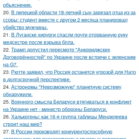
объяснение.
20.
В липецкой области 18-летний сын зарезал отца из-за
ссоры: студент вместе с другом 2 месяца планировал
убийство мужчины.
21.
В Луганске хирурги спасли почти оторванную руку
медсестре после взрыва бпла.
22.
Трамп допустил пересмотр "Анкориджских
Договорённостей" по Украине после встречи с зеленским
на G7.
23.
Рютте заявил, что Россия останется угрозой для Нато
в долгосрочной перспективе.
24.
Астрономы "Невозможную" планетную систему
обнаружили.
25.
Военного смысла Беларуси втягиваться в конфликт
на Украине нет - министр обороны Беларуси.
26.
Халькогены: как 16-я группа таблицы Менделеева
строит наш мир?
27.
В России производят конкурентоспособную
автотехнику для пассажирских и грузовых перевозок.