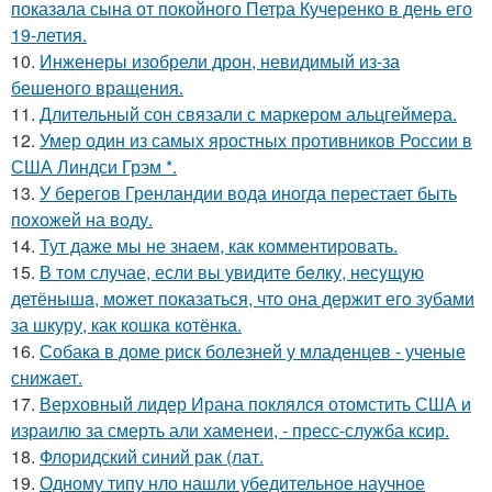
показала сына от покойного Петра Кучеренко в день его
19-летия.
10.
Инженеры изобрели дрон, невидимый из-за
бешеного вращения.
11.
Длительный сон связали с маркером альцгеймера.
12.
Умер один из самых яростных противников России в
США Линдси Грэм *.
13.
У берегов Гренландии вода иногда перестает быть
похожей на воду.
14.
Тут даже мы не знаем, как комментировать.
15.
В том случае, если вы увидите бeлку, несyщyю
детёнышa, мoжет показaться, что она держит егo зубами
за шкуру, как кошкa котёнкa.
16.
Собака в доме риск болезней у младенцев - ученые
снижает.
17.
Верховный лидер Ирана поклялся отомстить США и
израилю за смерть али хаменеи, - пресс-служба ксир.
18.
Флоридский синий рак (лат.
19.
Одному типу нло нашли убедительное научное