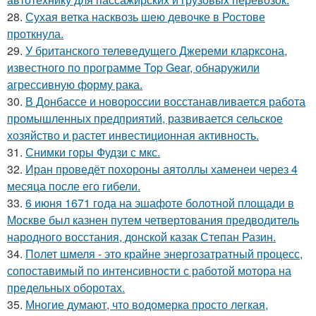
28.
Сухая ветка насквозь шею девочке в Ростове
проткнула.
29.
У британского телеведущего Джереми кларксона,
известного по программе Top Gear, обнаружили
агрессивную форму рака.
30.
В Донбассе и новороссии восстанавливается работа
промышленных предприятий, развивается сельское
хозяйство и растет инвестиционная активность.
31.
Снимки горы Фудзи с мкс.
32.
Иран проведёт похороны аятоллы хаменеи через 4
месяца после его гибели.
33.
6 июня 1671 года на эшафоте болотной площади в
Москве был казнен путем четвертования предводитель
народного восстания, донской казак Степан Разин.
34.
Полет шмеля - это крайне энергозатратный процесс,
сопоставимый по интенсивности с работой мотора на
предельных оборотах.
35.
Многие думают, что водомерка просто легкая,