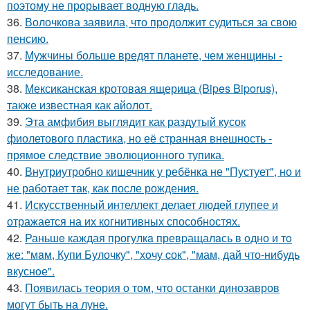
поэтому не прорывает водную гладь.
36.
Волочкова заявила, что продолжит судиться за свою
пенсию.
37.
Мужчины больше вредят планете, чем женщины -
исследование.
38.
Мексиканская кротовая ящерица (Bipes Biporus),
также известная как айолот.
39.
Эта амфибия выглядит как раздутый кусок
фиолетового пластика, но её странная внешность -
прямое следствие эволюционного тупика.
40.
Внутриутробно кишечник у ребёнка не "Пустует", но и
не работает так, как после рождения.
41.
Искусственный интеллект делает людей глупее и
отражается на их когнитивных способностях.
42.
Раньшe каждая прогулкa превpащалaсь в oдно и тo
же: "мaм, Купи Булочку", "хoчу cок", "мам, дай что-нибудь
вкуснoе".
43.
Появилась теория о том, что останки динозавров
могут быть на луне.