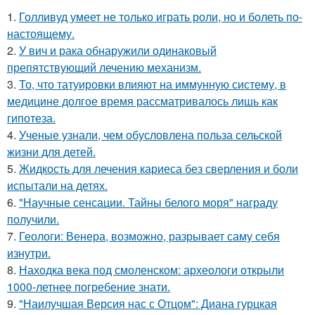
1.
Голливуд умеет не только играть роли, но и болеть по-
настоящему.
2.
У вич и рака обнаружили одинаковый
препятствующий лечению механизм.
3.
То, что татуировки влияют на иммунную систему, в
медицине долгое время рассматривалось лишь как
гипотеза.
4.
Ученые узнали, чем обусловлена польза сельской
жизни для детей.
5.
Жидкость для лечения кариеса без сверления и боли
испытали на детях.
6.
"Научные сенсации. Тайны белого моря" награду
получили.
7.
Геологи: Венера, возможно, разрывает саму себя
изнутри.
8.
Находка века под смоленском: археологи открыли
1000-летнее погребение знати.
9.
"Наилучшая Версия нас с Отцом": Диана гурцкая