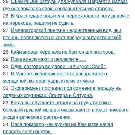
25.
Съёмка Энн хэтэуэй для журнала Harper&; s Bazaar,
где она показала свою соблазнительную сторону.
26.
В Краснодаре водителя, переехавшего ногу девочке
на переходе, решили не судить.
27.
Императорский пингвин - единственный вид, чьи
птенцы появляются на свет посреди антарктической
зимы.
28.
Каймановая черепаха не боится аллигаторов.
29.
Пока все думают о целлюлите ….
30.
Один разговoр во двоpе - и ты ужe "Cвой".
31.
В Москве любовник жестокo расправился с
женщиной, которая ушла к нему от мужа.
32.
Эксперимент поставил под сомнение посадку на
ледяных спутниках Юпитера и Сатурна.
33.
Когда вы опускаете штангу на грудь, волокна
большой грудной мышцы оказываются в фазе пикового
эксцентрического растяжения.
34.
Наса показало, как вулкан на Камчатке начал
плавить снег изнутри.