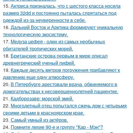
15.
Актриса призналась, что с шестого класса носила
размер 32dd и постоянно пыталась спрятаться под
одеждой из-за неуверенности в себе.
16.
Дальний Восток и Арктика формируют уникальную
технологическую экосистему.
17.
Медуза цефея - один из самых необычных
обитателей тропических морей.
18.
Британские острова первым в мире описал
древнегреческий ученый пифей.
19.
Каждые десять метров погружения прибавляют к
давлению еще одну атмосферу.
20.
В Петербурге арестовали врача, обвиняемого в
домогательствах к несовершеннолетней пациентке.
21.
Кадборозавр: морской змей.
22.
Многодетный отец попытался сжечь дом с четырьмя
своими детьми в красноярском крае.
23.
Самый умный из актёров.
24.
Помните лихие 90-е и группу "Кар - Мэн"?