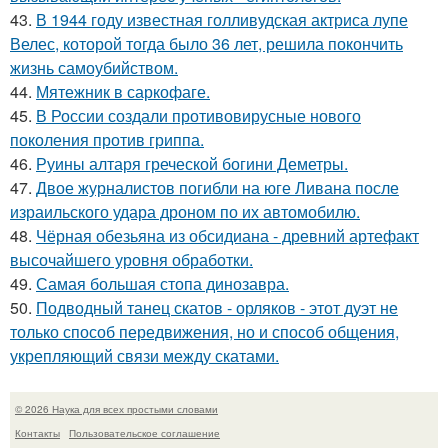
43.
В 1944 году известная голливудская актриса лупе
Велес, которой тогда было 36 лет, решила покончить
жизнь самоубийством.
44.
Мятежник в саркофаге.
45.
В России создали противовирусные нового
поколения против гриппа.
46.
Руины алтаря греческой богини Деметры.
47.
Двое журналистов погибли на юге Ливана после
израильского удара дроном по их автомобилю.
48.
Чёрная обезьяна из обсидиана - древний артефакт
высочайшего уровня обработки.
49.
Самая большая стопа динозавра.
50.
Подводный танец скатов - орляков - этот дуэт не
только способ передвижения, но и способ общения,
укрепляющий связи между скатами.
© 2026 Наука для всех простыми словами
Контакты
Пользовательское соглашение