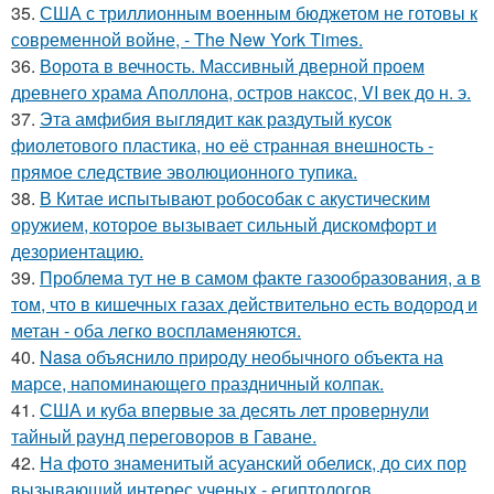
35.
США с триллионным военным бюджетом не готовы к
современной войне, - The New York Times.
36.
Ворота в вечность. Массивный дверной проем
древнего храма Аполлона, остров наксос, VI век до н. э.
37.
Эта амфибия выглядит как раздутый кусок
фиолетового пластика, но её странная внешность -
прямое следствие эволюционного тупика.
38.
В Китае испытывают робособак с акустическим
оружием, которое вызывает сильный дискомфорт и
дезориентацию.
39.
Проблема тут не в самом факте газообразования, а в
том, что в кишечных газах действительно есть водород и
метан - оба легко воспламеняются.
40.
Nasa объяснило природу необычного объекта на
марсе, напоминающего праздничный колпак.
41.
США и куба впервые за десять лет провернули
тайный раунд переговоров в Гаване.
42.
На фото знаменитый асуанский обелиск, до сих пор
вызывающий интерес ученых - египтологов.