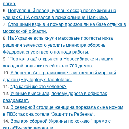
погиб.
6.
Популярный певец нулевых оскар после жизни на
улицах США оказался в психбольнице Нальчика.
7.
Страшный взрыв и пожар произошли на базе отдыха в
московской области.
8.
На Украине вспыхнули массовые протесты из-за
решения зеленского уволить министра обороны
Фёдорова спустя всего полгода работы.
9.
"Портал в ад" открылся в Новосибирске и лишил
холодной воды жителей около 700 домов.
10.
У берегов Австралии живёт лиственный морской
дракон (Phyllopteryx Taeniolatus.
11.
"Да какой же это человек?
12.
Ученые выяснили, почему дорога в офис так
раздражает.
13.
В северной столице женщина порезала сына ножом
в ПВЗ: так она хотела "Защитить Ребенка".
14.
Вратаря сборной Украины по хоккею " прямо с
катка"Бусифицировали.