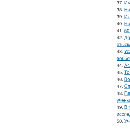
37.
Им
38.
На
39.
Ис
40.
На
41.
50
42.
Др
отыск
43.
Ус
воббе
44.
Ас
45.
То
46.
Во
47.
Сп
48.
Ги
учены
49.
В 
иссле
50.
Уч