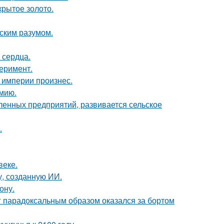
крытое золото.
еским разумом.
 сердца.
перимент.
 империи произнес.
мию.
енных предприятий, развивается сельское
.
веке.
, созданную ИИ.
ону.
нг парадоксальным образом оказался за бортом