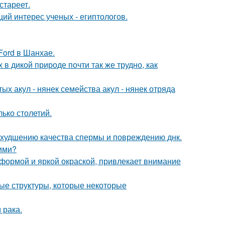
стареет.
ий интерес ученых - египтологов.
Ford в Шанхае.
 в дикой природе почти так же трудно, как
ых акул - нянек семейства акул - нянек отряда
ько столетий.
 ухудшению качества спермы и повреждению днк.
ими?
 формой и яркой окраской, привлекает внимание
ые структуры, которые некоторые
 рака.