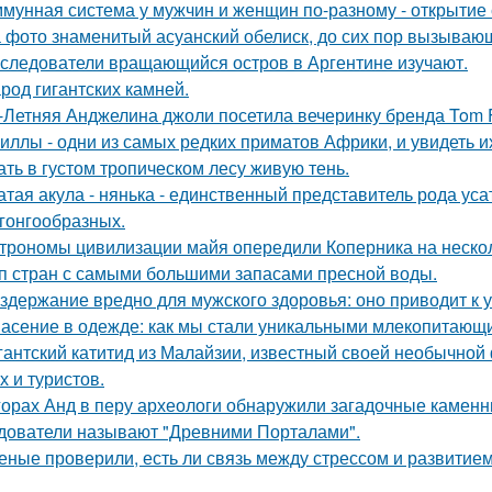
мунная система у мужчин и женщин по-разному - открытие 
 фото знаменитый асуанский обелиск, до сих пор вызывающ
следователи вращающийся остров в Аргентине изучают.
род гигантских камней.
-Летняя Анджелина джоли посетила вечеринку бренда Tom 
иллы - одни из самых редких приматов Африки, и увидеть их
ать в густом тропическом лесу живую тень.
атая акула - нянька - единственный представитель рода усат
гонгообразных.
трономы цивилизации майя опередили Коперника на нескол
п стран с самыми большими запасами пресной воды.
здержание вредно для мужского здоровья: оно приводит к
асение в одежде: как мы стали уникальными млекопитающ
гантский катитид из Малайзии, известный своей необычной
х и туристов.
горах Анд в перу археологи обнаружили загадочные каменн
дователи называют "Древними Порталами".
еные проверили, есть ли связь между стрессом и развитием