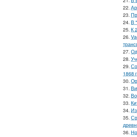
21.
В 
22.
Ар
23.
Пр
24.
В 
25.
К 
26.
Va
транс
27.
Од
28.
Уч
29.
Со
1868 г
30.
Ор
31.
Ви
32.
Во
33.
Ки
34.
Из
35.
Ср
древн
36.
Но