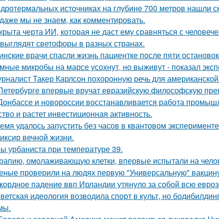
идротермальных источниках на глубине 700 метров нашли с
 даже мы не знаем, как комментировать.
крыта черта ИИ, которая не даст ему сравняться с человеч
 выглядят светофоры в разных странах.
инские врачи спасли жизнь пациентке после пяти остановок
мные микробы на марсе усохнут, но выживут - показал экс
рналист Такер Карлсон похоронную речь для американской
Петербурге впервые вручат евразийскую философскую пре
Донбассе и новороссии восстанавливается работа промышл
ство и растет инвестиционная активность.
емя удалось запустить без часов в квантовом эксперименте
иксир вечной жизни.
ы урбаниста при температуре 39.
рапию, омолаживающую клетки, впервые испытали на чело
еные проверили на людях первую "Универсальную" вакцину
кордное падение ввп Ирландии утянуло за собой всю евроз
ветская идеология возводила спорт в культ, но бодибилди
мы.