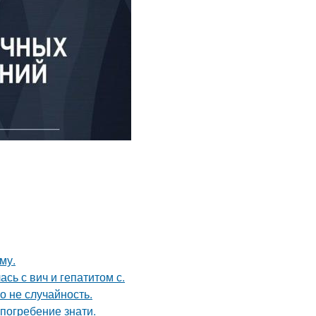
му.
сь с вич и гепатитом с.
о не случайность.
погребение знати.