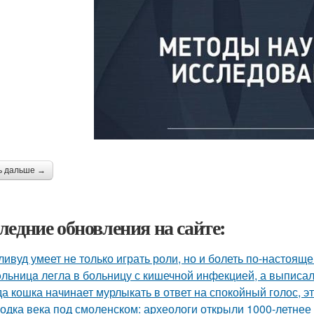
ь дальше →
ледние обновления на сайте:
ливуд умеет не только играть роли, но и болеть по-настояще
льницa легла в больницу с кишечной инфекцией, а выписала
да кошка начинает мурлыкать в ответ на спокойный голос, эт
одка века под смоленском: археологи открыли 1000-летнее 