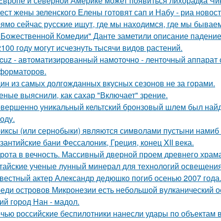
Европе и северной Америке может появиться лихорадка Чику
ест жены зеленского Елены готовят сап и Набу - риа новост
ямо сейчас русские ищут, где мы находимся, где мы бываем
"Божественной Комедии" Данте заметили описание падение
2100 году могут исчезнуть тысячи видов растений.
cuz - автоматизированный намоточно - ленточный аппарат 
форматоров.
ин из самых долгожданных вкусных сезонов не за горами.
еные выяснили, как сахар "Включает" зрение.
вершенно уникальный кельтский бронзовый шлем был найде
оду.
иксы (или сернобыки) являются символами пустыни намиб и
зантийские бани Фессалоник, Греция, конец XII века.
рота в вечность. Массивный дверной проем древнего храма А
тайские ученые лунный минерал для технологий освещени
вестный актер Александр дедюшко погиб осенью 2007 года
еди островов Микронезии есть небольшой вулканический о
ий город Нан - мадол.
чью российские беспилотники нанесли удары по объектам в