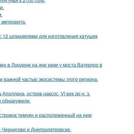
нгунья к 2100 году.
и.
.
 метеорита.
с 12 шпинделями для изготовления катушек
н в Лондоне на дне реки у моста Ватерлоо в
 важной частью экосистемы этого региона.
поллона, остров наксос, VI век до н. э.
я обнаружили.
.
стровок темуен и расположенный на нем
 Чернигове и Днепропетровске.