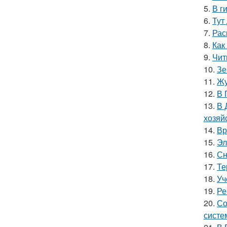
5.
В г
6.
Тут
7.
Рас
8.
Как
9.
Чит
10.
Зе
11.
Жу
12.
В 
13.
В 
хозяй
14.
Вр
15.
Эл
16.
Сн
17.
Те
18.
Уч
19.
Ре
20.
Со
систе