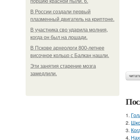
порцию красной пыли. 6.
В России создали первый
плазменный двигатель на криптоне.
В участника сво ударила молния,
когда он был на лошади.
В Пскове археологи 800-летнее
височное кольцо с Балкан нашли.
Эти занятия старение мозга
замедлили.
читат
Пос
1.
Гол
2.
Шкo
3.
Ког
4.
Нах