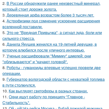
2.
В России обнаружили ранее неизвестный минерал,
который стоит дороже золота.
3.
Деревянная арфа возрастом более 3 тысяч лет.
4.
Астрофизики под сомнение ускорение расширения
вселенной поставили.
5.
Это не "Вредная Привычка", а сигнал зуда, боли или
сильного стресса.
6.
Данила Якушев женился на 19-летней девушке, в
которую влюбился после уличного интервью.
7.
Ученые расшифровали "Мимику" шмелей: они
"облизываются" и "качают головой".
8.
Роботы - гуманоиды впервые успешно провели две
операции.
9.
Губернатор вологодской области с нехваткой топлива
в пути столкнулся.
10.
Как выглядят светофоры в разных странах.
11.
Одни ищут работу по принципу "Глaвноe -
Cтaбильность".
12.
Ой - ой! На рейсе Москва - Дубай пожилой мужчина