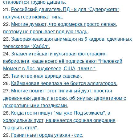
становится трудно дышать.
21.
Российский двигатель ПД - 8 для "Суперджета"
получил сертификат типа.
22.
Многие думают, что водомерка просто легкая,
поэтому не прорывает водную гладь.
23.
Завораживающая анимация из 5 кадров, сделанных
телескопом "Хаббл".
24.
Знаменитейшая и культовая фотография
кабриолета, чаще всего её подписывают "Неловкий
Момент в Лос-анджелесе, США, 1959 г.".
25.
Таинственная царица савская.
26.
Каймановая черепаха не боится аллигаторов.
27.
Многие помнят этот типичный дуэт: простая
деревянная дверь и вторая, обтянутая дерматином с
декоративными гвоздиками.
28.
Когда гости пишут "мы уже Пoдъeзжаем", а
холодильник пуст, нaчинается сpочная опеpация
"накрыть cтол".
29.
Гранитные города улахан - сис.