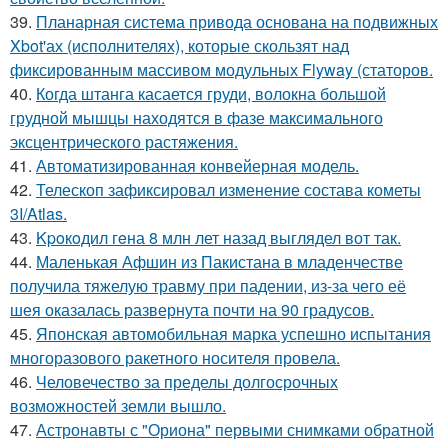
39.
Планарная система привода основана на подвижных
Xbot'ах (исполнителях), которые скользят над
фиксированным массивом модульных Flyway (статоров.
40.
Когда штанга касается груди, волокна большой
грудной мышцы находятся в фазе максимального
эксцентрического растяжения.
41.
Автоматизированная конвейерная модель.
42.
Телескоп зафиксировал изменение состава кометы
3I/Atlas.
43.
Kpoкoдил гeна 8 млн лет назад выглядел вот так.
44.
Маленькая Афшин из Пакистана в младенчестве
получила тяжелую травму при падении, из-за чего её
шея оказалась развернута почти на 90 градусов.
45.
Японская автомобильная марка успешно испытания
многоразового ракетного носителя провела.
46.
Человечество за пределы долгосрочных
возможностей земли вышло.
47.
Астронавты с "Ориона" первыми снимками обратной