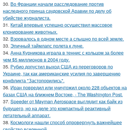
30.
Во Франции начали расследование против
наследного принца саудовской Аравии по делу об
убийстве журналиста.
31.
Китай впервые успешно осуществил массовое
клонирование животных.
32.
Взорвалось в одном месте а слышно по всей земле.
33.
Эпичный таймлапс полета к луне.
34.
Анна Курникова играла в теннис с кольцом за более
чем $5 миллионов в 2004 году.
35.
Рубио допустил выход США из переговоров по
Украине, так как американские усилия по завершению
конфликта "Застопорились".
36.
Иран повредил или уничтожил около 228 объектов на
базах США на ближнем Востоке, - The Washington Post.
37.
Speeder от Mayman Aerospace выглядит как байк из
будущего, но на деле это компактный реактивный
летательный аппарат.
38.
Космологи нашли способ опровергнуть важнейшее
свойство вселенной.