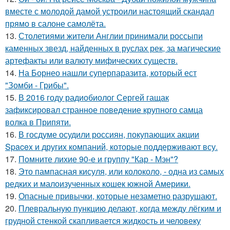
вместе с молодой дамой устроили настоящий скандал
прямо в салоне самолёта.
13.
Столетиями жители Англии принимали россыпи
каменных звезд, найденных в руслах рек, за магические
артефакты или валюту мифических существ.
14.
На Борнео нашли суперпаразита, который ест
"Зомби - Грибы".
15.
В 2016 году радиобиолог Сергей гащак
зафиксировал странное поведение крупного самца
волка в Припяти.
16.
В госдуме осудили россиян, покупающих акции
Spacex и других компаний, которые поддерживают всу.
17.
Помните лихие 90-е и группу "Кар - Мэн"?
18.
Это пампасная кисуля, или колоколо, - одна из самых
редких и малоизученных кошек южной Америки.
19.
Опасные привычки, которые незаметно разрушают.
20.
Плевральную пункцию делают, когда между лёгким и
грудной стенкой скапливается жидкость и человеку