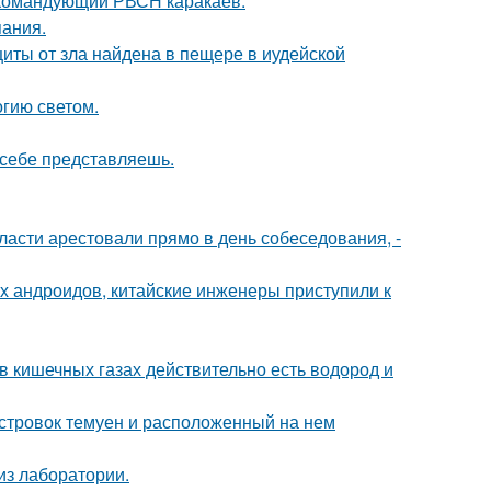
 командующий РВСН каракаев.
пания.
щиты от зла найдена в пещере в иудейской
гию светом.
х себе представляешь.
асти арестовали прямо в день собеседования, -
х андроидов, китайские инженеры приступили к
 в кишечных газах действительно есть водород и
стровок темуен и расположенный на нем
из лаборатории.