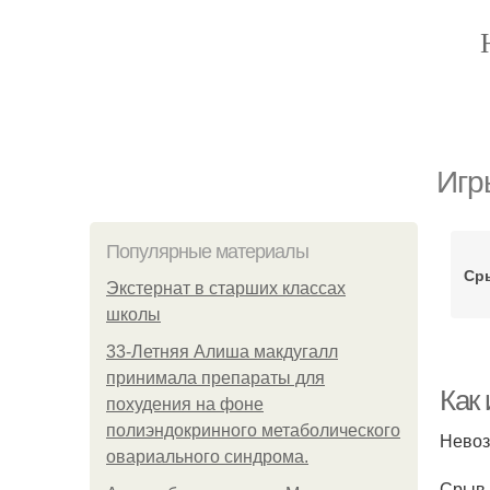
Игр
Популярные материалы
Сры
Экстернат в старших классах
школы
33-Летняя Алиша макдугалл
принимала препараты для
Как 
похудения на фоне
полиэндокринного метаболического
Невоз
овариального синдрома.
Срыв 