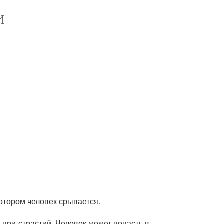
И
отором человек срывается.
 при-страстий. Человек может попасть в