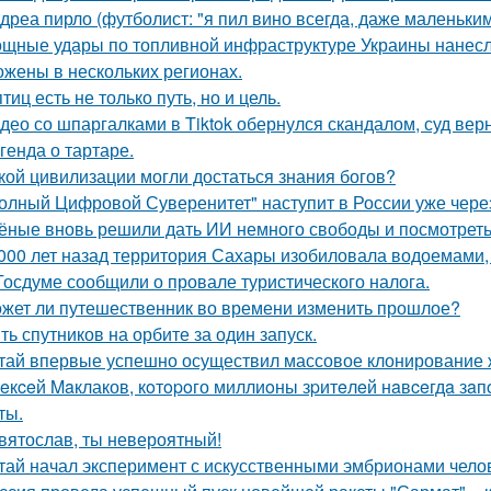
дреа пирло (футболист: "я пил вино всегда, даже маленьки
щные удары по топливной инфраструктуре Украины нанесла
ожены в нескольких регионах.
птиц есть не только путь, но и цель.
део со шпаргалками в Tiktok обернулся скандалом, суд вер
генда о тартаре.
кой цивилизации могли достаться знания богов?
олный Цифровой Суверенитет" наступит в России уже через 
ёные вновь решили дать ИИ немного свободы и посмотреть
 000 лет назад территория Сахары изобиловала водоемами, 
Госдуме сообщили о провале туристического налога.
жет ли путешественник во времени изменить прошлое?
ть спутников на орбите за один запуск.
тай впервые успешно осуществил массовое клонирование 
eкceй Maклаков, кoтopoго миллиoны зpитeлeй нaвceгдa зaп
ты.
вятослав, ты невероятный!
тай начал эксперимент с искусственными эмбрионами челов