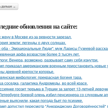
ь дальше →
ледние обновления на сайте:
 жену в Москве из-за ревности зарезал.
ория земли: легенды о двух солнцах.
 оба - Эмоциональные Люди": муж Ларисы Гузеевой рассказ
евянная арфа возрастом более 3 тысяч лет.
логи: Венера, возможно, разрывает саму себя изнутри.
мп приказал американским военным приостановить новые 
ны древней крепости копорье.
вянская мифология: прекрасная богиня тара.
а соседка, галактика Андромеды, во всей красе.
ссиянке грозит тюрьма в Турции за запрет 13-летней девочк
Петербурге боевой олень избил пенсионера со слуховым ап
еные выяснили, какая погода бьет по психике.
амп допустил пересмотр "Анкориджских Договорённостей" п