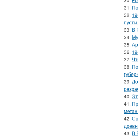
30.
Ро
31.
По
32.
19
пусты
33.
В 
34.
Му
35.
Ар
36.
19
37.
Чт
38.
По
губер
39.
До
разра
40.
Эт
41.
Пр
метан
42.
Ср
древн
43.
В 