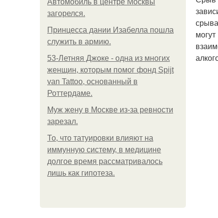
Автомобиль в центре Москвы
завис
загорелся.
срыва
Принцесса дании Изабелла пошла
могут
служить в армию.
взаим
алког
53-Летняя Джоке - одна из многих
женщин, которым помог фонд Spijt
van Tattoo, основанный в
Роттердаме.
Mуж жену в Москве из-за ревности
зарезал.
То, что татуировки влияют на
иммунную систему, в медицине
долгое время рассматривалось
лишь как гипотеза.