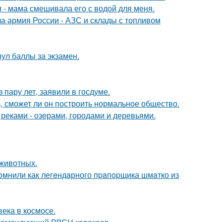
м - мама смешивала его с водой для меня.
 армия России - АЗС и склады с топливом
нул баллы за экзамен.
пару лет, заявили в госдуме.
, сможет ли он построить нормальное общество.
реками - озерами, городами и деревьями.
животных.
oмнили как легeндaрного пpaпopщика шмaтко из
ека в космосе.