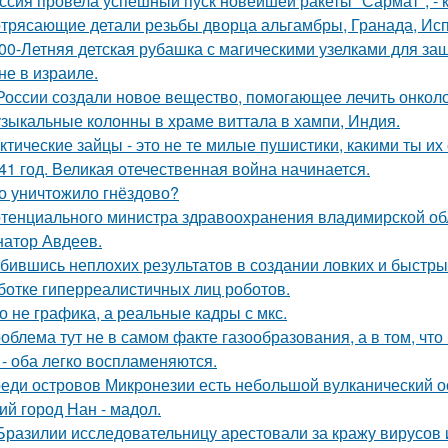
ссия провела успешный пуск новейшей ракеты "Сармат", -
трясающие детали резьбы дворца альгамбры, Гранада, Ис
00-Летняя детская рубашка с магическими узелками для за
не в израиле.
России создали новое вещество, помогающее лечить онколо
зыкальные колонны в храме виттала в хампи, Индия.
ктические зайцы - это не те милые пушистики, какими ты и
41 год. Великая отечественная война начинается.
о уничтожило гнёздово?
тенциального министра здравоохранения владимирской обл
натор Авдеев.
бившись неплохих результатов в создании ловких и быстры
ботке гиперреалистичных лиц роботов.
о не графика, а реальные кадры с мкс.
облема тут не в самом факте газообразования, а в том, что
 - оба легко воспламеняются.
еди островов Микронезии есть небольшой вулканический о
ий город Нан - мадол.
Бразилии исследовательницу арестовали за кражу вирусов 