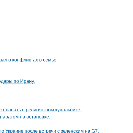
ал о конфликтах в семье.
удары по Ирану.
е плавать в религиозном купальнике.
паратом на остановке.
о Украине после встречи с зеленским на G7.