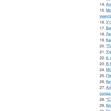
14.
Ан
15.
Мо
уничт
16.
У 
17.
Ви
18.
Ле
19.
Ка
20.
"П
21.
Уч
22.
6.
23.
В 
24.
Мо
25.
Пя
26.
Ки
27.
Aл
cолда
28.
"С
29.
Ки