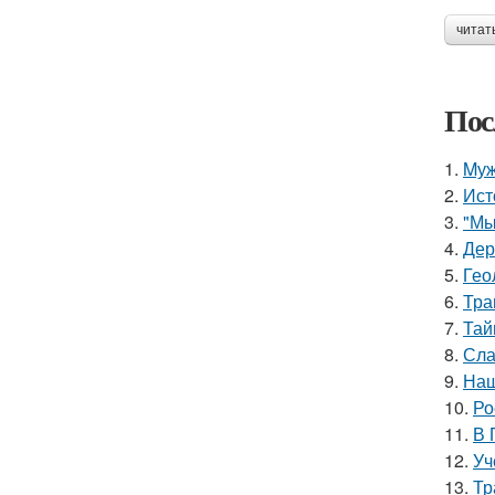
читат
Пос
1.
Mуж
2.
Ист
3.
"Мы
4.
Дер
5.
Гео
6.
Тра
7.
Тай
8.
Сла
9.
Наш
10.
Ро
11.
В 
12.
Уч
13.
Тр