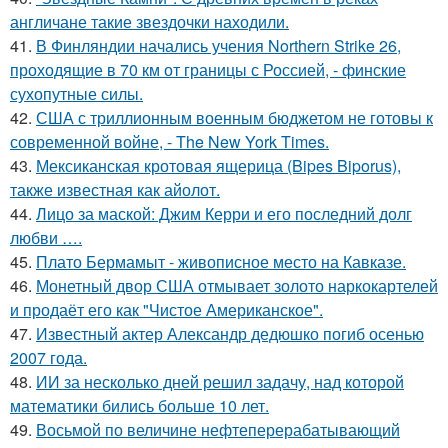
англичане такие звездочки находили.
41.
В Финляндии начались учения Northern Strike 26,
проходящие в 70 км от границы с Россией, - финские
сухопутные силы.
42.
США с триллионным военным бюджетом не готовы к
современной войне, - The New York Times.
43.
Мексиканская кротовая ящерица (Bipes Biporus),
также известная как айолот.
44.
Лицо за маской: Джим Керри и его последний долг
любви ….
45.
Плато Бермамыт - живописное место на Кавказе.
46.
Монетный двор США отмывает золото наркокартелей
и продаёт его как "Чистое Американское".
47.
Известный актер Александр дедюшко погиб осенью
2007 года.
48.
ИИ за несколько дней решил задачу, над которой
математики бились больше 10 лет.
49.
Восьмой по величине нефтеперерабатывающий