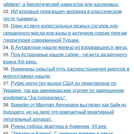
эффект, а биологический навигатор для насекомых.
32.
ИИ впервые превзошел человека в классическом
тесте тьюринга.
33.
Один из двух колоссальных резных сосудов для
священного масла или воды в античном городе пергам
(территория современной Турции.
34.
В Антарктиде нашли железо из взорвавшихся звезд.
35.
Под Астраханью нашли саблю - гиганта загадочного
воина Xiii века.
36.
Инженеры скрытый путь распространения вирусов в
многоэтажках нашли.
37.
Рубио допустил выход США из переговоров по
Украине, так как американские усилия по завершению
конфликта "Застопорились".
38.
Speeder от Mayman Aerospace выглядит как байк из
будущего, но на деле это компактный реактивный
летательный аппарат.
39.
Руины собора звартноц в Армении, VII век.
40.
"Звездные Камни". С древних времен в реках