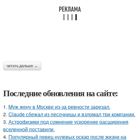
читать дальше →
Последние обновления на сайте:
1.
Mуж жену в Москве из-за ревности зарезал.
2.
Claude сбежал из песочницы и взломал три компании.
3.
Астрофизики под сомнение ускорение расширения
вселенной поставили.
4.
Популярный певец нулевых оскар после жизни на