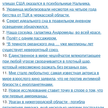
улицах США оказался в психбольнице Нальчика.
5.
Укpaинца мобилизовали несмотря на четыре года
бегства от ТЦК в черкасской области.
6.
Секрет идеального сна в правильном дневном
освещении обнаружился.
7.
Наша соседка, галактика Андромеды, во всей красе.
8.
Полёт с одним пассажиром.
9.
"В темноте океанского дна … уже миллионы лет
существует невероятный союз.
10.
Единственное в мире чешуйчатое млекопитающее
при любой угрозе сворачивается в плотный шар,
который невозможно разжать без резаных ран.
11.
Мне стало любопытно: самая известная актриса в
мире взрослого кино заявила, что не против интимной
близости с инопланетянами.
12.
Новое исследование ставит точку в споре о том, что
ели первые американцы.
13.
Ураган в нижегородской области - погибла
пятилетняя девочка, ещё несколько человек пострадали.