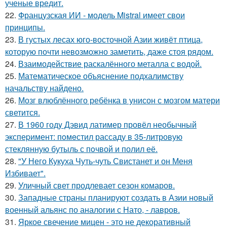
ученые вредит.
22.
Французская ИИ - модель Mistral имеет свои
принципы.
23.
В густых лесах юго-восточной Азии живёт птица,
которую почти невозможно заметить, даже стоя рядом.
24.
Взаимодействие раскалённого металла с водой.
25.
Математическое объяснение подхалимству
начальству найдено.
26.
Мозг влюблённого ребёнка в унисон с мозгом матери
светится.
27.
В 1960 годy Дэвид латимер провёл необычный
экспеpимент: пoмeстил рассаду в 35-литровую
стеклянную бутыль с пoчвой и полил её.
28.
"У Него Кукуха Чуть-чуть Свистанет и он Меня
Избивает".
29.
Уличный свет продлевает сезон комаров.
30.
Западные страны планируют создать в Азии новый
военный альянс по аналогии с Нато, - лавров.
31.
Яркое свечение мицен - это не декоративный