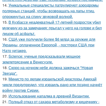
14.
Уникальные специалисты патрулируют аэродромы
полярных станций, чтобы возвращать на лапы птиц,
опрокинутых на спину звуковой волной.
15.
В Кузбассе неадекватный 17-летний подросток убил
мужчину из-за замечания: прыгал у него на голове и бил
лицом об асфальт.
16.
США уже получили более $6 млрд за оружие для
Украины, оплаченное Европой, - постпред США при
Нато уитакер.
17.
Science: ученые предсказывали мощное
землетрясение в Венесуэле.
18.
Скоро на ночном небе должна зажечься "Новая
Звезда".
19.
Министр по делам израильской диаспоры Амихай
чикли предупредил, что израиль рано или поздно начнёт
войну против Сирии.
20.
Использование напалма в древней Византии.
21.
Полный отказ от сахара метаболизму и кишечнику -