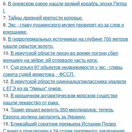
6.
В онежском озере нашли редкий корабль эпохи Петра
I.
7.
Тайны древней крепости копорье.
8.
Экс - главу пушкинского музея проверят из-за слов о
кокошнике.
9.
В гидротермальных источниках на глубине 700 метров
нашли скрытое золото.
10.
В иркутской области лихач во время погони сбил
женщину на зебре: ей оторвало часть ноги.
11.
Суд изъял 97 объектов недвижимости у экс - главы
совета судей момотова, - ФССП.
12.
В иркутской области одиннадцатиклассника удалили
с ЕГЭ из-за "Умных" очков.
13.
В крошечном антарктическом морском существе
нашли лекарство от рака.
14.
Трамп решил вернуть 350 миллиардов: теперь
Европа должна заплатить за Украину.
15.
Ближайший соратник премьера Испании Педро
Санчеса приговорен к 24 годам тюремного заключения