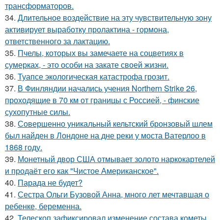
трансформаторов.
34.
Длительное воздействие на эту чувствительную зону
активирует выработку пролактина - гормона,
ответственного за лактацию.
35.
Пчелы, которых вы замечаете на соцветиях в
сумерках, - это особи на закате своей жизни.
36.
Туапсе экологическая катастрофа грозит.
37.
В Финляндии начались учения Northern Strike 26,
проходящие в 70 км от границы с Россией, - финские
сухопутные силы.
38.
Совершенно уникальный кельтский бронзовый шлем
был найден в Лондоне на дне реки у моста Ватерлоо в
1868 году.
39.
Монетный двор США отмывает золото наркокартелей
и продаёт его как "Чистое Американское".
40.
Парада не будет?
41.
Сестра Ольги Бузовой Анна, много лет мечтавшая о
ребенке, беременна.
42.
Телескоп зафиксировал изменение состава кометы