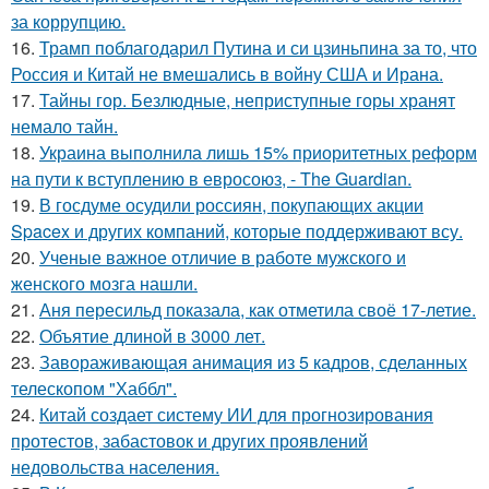
за коррупцию.
16.
Трамп поблагодарил Путина и си цзиньпина за то, что
Россия и Китай не вмешались в войну США и Ирана.
17.
Тайны гор. Безлюдные, неприступные горы хранят
немало тайн.
18.
Украина выполнила лишь 15% приоритетных реформ
на пути к вступлению в евросоюз, - The Guardian.
19.
В госдуме осудили россиян, покупающих акции
Spacex и других компаний, которые поддерживают всу.
20.
Ученые важное отличие в работе мужского и
женского мозга нашли.
21.
Аня пересильд показала, как отметила своё 17-летие.
22.
Объятие длиной в 3000 лет.
23.
Завораживающая анимация из 5 кадров, сделанных
телескопом "Хаббл".
24.
Китай создает систему ИИ для прогнозирования
протестов, забастовок и других проявлений
недовольства населения.