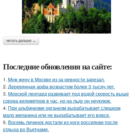
читать дальше →
Последние обновления на сайте:
1.
Mуж жену в Москве из-за ревности зарезал.
2.
Деревянная арфа возрастом более 3 тысяч лет.
3.
Морской леопард развивает под водой скорость выше
сорока километров в час, но на льду он неуклюж.
4.
При альбинизме организм вырабатывает слишком
мало меланина или не вырабатывает его вовсе.
5.
Восемь личинок достали из ноги россиянки после
отдыха во Вьетнаме.