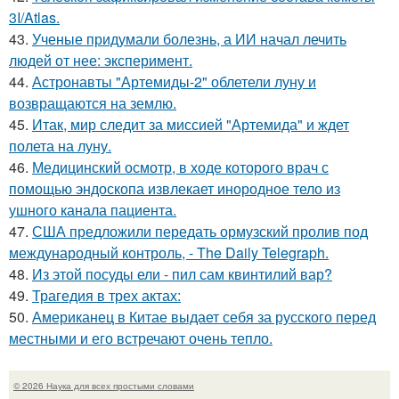
3I/Atlas.
43.
Ученые придумали болезнь, а ИИ начал лечить
людей от нее: эксперимент.
44.
Астронавты "Артемиды-2" облетели луну и
возвращаются на землю.
45.
Итак, мир следит за миссией "Артемида" и ждет
полета на луну.
46.
Медицинский осмотр, в ходе которого врач с
помощью эндоскопа извлекает инородное тело из
ушного канала пациента.
47.
США предложили передать ормузский пролив под
международный контроль, - The Daily Telegraph.
48.
Из этой посуды ели - пил сам квинтилий вар?
49.
Трагедия в трех актах:
50.
Американец в Китае выдает себя за русского перед
местными и его встречают очень тепло.
© 2026 Наука для всех простыми словами