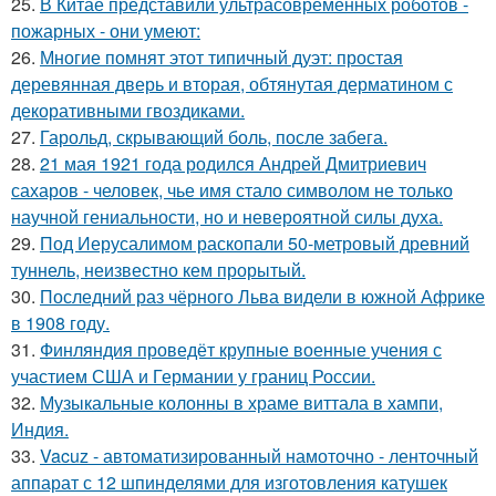
25.
В Китае представили ультрасовременных роботов -
пожарных - они умеют:
26.
Многие помнят этот типичный дуэт: простая
деревянная дверь и вторая, обтянутая дерматином с
декоративными гвоздиками.
27.
Гарольд, скрывающий боль, после забега.
28.
21 мая 1921 года родился Андрей Дмитриевич
сахаров - человек, чье имя стало символом не только
научной гениальности, но и невероятной силы духа.
29.
Под Иерусалимом раскопали 50-метровый древний
туннель, неизвестно кем прорытый.
30.
Последний раз чёрного Льва видели в южной Африке
в 1908 году.
31.
Финляндия проведёт крупные военные учения с
участием США и Германии у границ России.
32.
Музыкальные колонны в храме виттала в хампи,
Индия.
33.
Vacuz - автоматизированный намоточно - ленточный
аппарат с 12 шпинделями для изготовления катушек