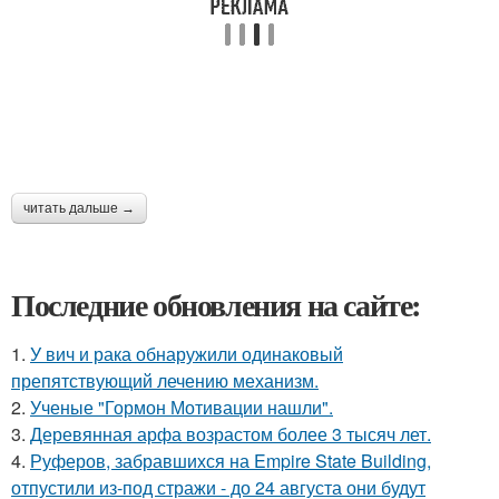
читать дальше →
Последние обновления на сайте:
1.
У вич и рака обнаружили одинаковый
препятствующий лечению механизм.
2.
Ученые "Гормон Мотивации нашли".
3.
Деревянная арфа возрастом более 3 тысяч лет.
4.
Руферов, забравшихся на Empire State Building,
отпустили из-под стражи - до 24 августа они будут