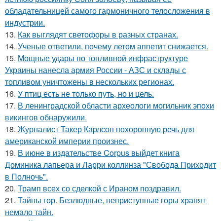
обладательницей самого гармоничного телосложения в
индустрии.
13.
Как выглядят светофоры в разных странах.
14.
Ученые ответили, почему летом аппетит снижается.
15.
Мощные удары по топливной инфраструктуре
Украины нанесла армия России - АЗС и склады с
топливом уничтожены в нескольких регионах.
16.
У птиц есть не только путь, но и цель.
17.
В ленинградской области археологи могильник эпохи
викингов обнаружили.
18.
Журналист Такер Карлсон похоронную речь для
американской империи произнес.
19.
В июне в издательстве Corpus выйдет книга
Доминика лапьера и Ларри коллинза "Свобода Приходит
в Полночь".
20.
Трамп всех со сделкой с Ираном поздравил.
21.
Тайны гор. Безлюдные, неприступные горы хранят
немало тайн.