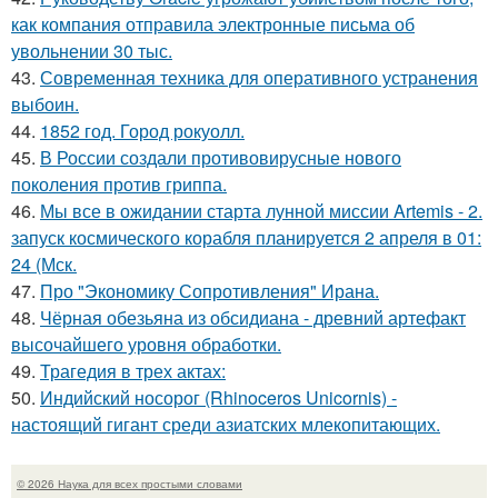
как компания отправила электронные письма об
увольнении 30 тыс.
43.
Современная техника для оперативного устранения
выбоин.
44.
1852 год. Город рокуолл.
45.
В России создали противовирусные нового
поколения против гриппа.
46.
Мы все в ожидании старта лунной миссии Artemis - 2.
запуск космического корабля планируется 2 апреля в 01:
24 (Мск.
47.
Про "Экономику Сопротивления" Ирана.
48.
Чёрная обезьяна из обсидиана - древний артефакт
высочайшего уровня обработки.
49.
Трагедия в трех актах:
50.
Индийский носорог (Rhinoceros Unicornis) -
настоящий гигант среди азиатских млекопитающих.
© 2026 Наука для всех простыми словами