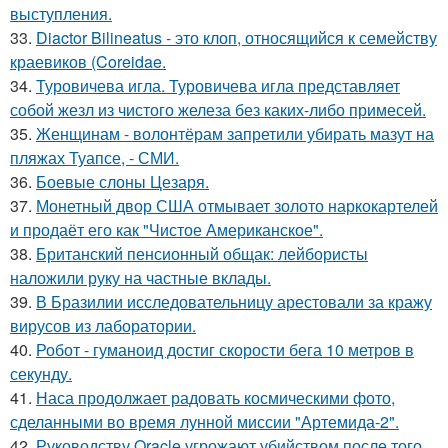
выступления.
33.
Diactor Bilineatus - это клоп, относящийся к семейству
краевиков (Coreidae.
34.
Туровичева игла. Туровичева игла представляет
собой жезл из чистого железа без каких-либо примесей.
35.
Женщинам - волонтёрам запретили убирать мазут на
пляжах Туапсе, - СМИ.
36.
Боевые слоны Цезаря.
37.
Монетный двор США отмывает золото наркокартелей
и продаёт его как "Чистое Американское".
38.
Британский пенсионный общак: лейбористы
наложили руку на частные вклады.
39.
В Бразилии исследовательницу арестовали за кражу
вирусов из лаборатории.
40.
Робот - гуманоид достиг скорости бега 10 метров в
секунду.
41.
Наса продолжает радовать космическими фото,
сделанными во время лунной миссии "Артемида-2".
42.
Руководству Oracle угрожают убийством после того,