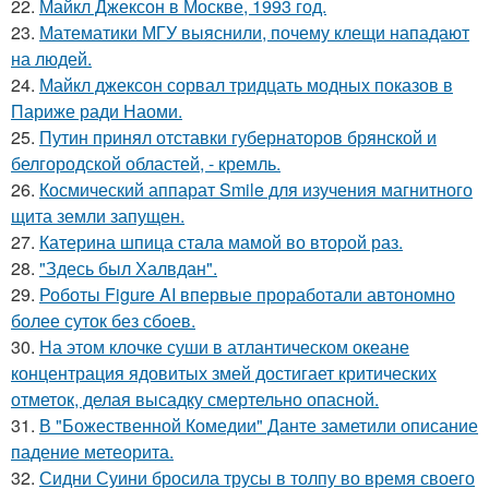
22.
Майкл Джексон в Москве, 1993 год.
23.
Математики МГУ выяснили, почему клещи нападают
на людей.
24.
Майкл джексон сорвал тридцать модных показов в
Париже ради Наоми.
25.
Путин принял отставки губернаторов брянской и
белгородской областей, - кремль.
26.
Космический аппарат Smile для изучения магнитного
щита земли запущен.
27.
Катерина шпица стала мамой во второй раз.
28.
"Здесь был Халвдан".
29.
Роботы Figure AI впервые проработали автономно
более суток без сбоев.
30.
На этом клочке суши в атлантическом океане
концентрация ядовитых змей достигает критических
отметок, делая высадку смертельно опасной.
31.
В "Божественной Комедии" Данте заметили описание
падение метеорита.
32.
Сидни Суини бросила трусы в толпу во время своего