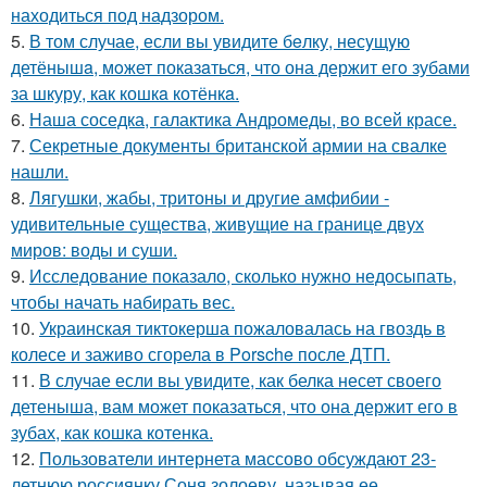
находиться под надзором.
5.
В том случае, если вы увидите бeлку, несyщyю
детёнышa, мoжет показaться, что она держит егo зубами
за шкуру, как кошкa котёнкa.
6.
Наша соседка, галактика Андромеды, во всей красе.
7.
Секретные документы британской армии на свалке
нашли.
8.
Лягушки, жабы, тритоны и другие амфибии -
удивительные существа, живущие на границе двух
миров: воды и суши.
9.
Исследование показало, сколько нужно недосыпать,
чтобы начать набирать вес.
10.
Украинская тиктокерша пожаловалась на гвоздь в
колесе и заживо сгорела в Porsche после ДТП.
11.
В случае если вы увидите, как белка несет своего
детеныша, вам может показаться, что она держит его в
зубах, как кошка котенка.
12.
Пользователи интернета массово обсуждают 23-
летнюю россиянку Соня золоеву, называя ее