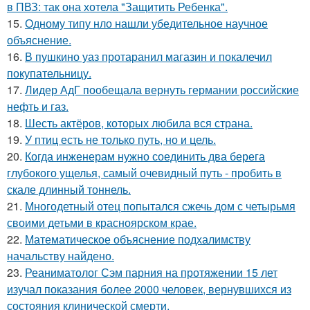
в ПВЗ: так она хотела "Защитить Ребенка".
15.
Одному типу нло нашли убедительное научное
объяснение.
16.
В пушкино уаз протаранил магазин и покалечил
покупательницу.
17.
Лидер АдГ пообещала вернуть германии российские
нефть и газ.
18.
Шесть актёров, которых любила вся страна.
19.
У птиц есть не только путь, но и цель.
20.
Когда инженерам нужно соединить два берега
глубокого ущелья, самый очевидный путь - пробить в
скале длинный тоннель.
21.
Многодетный отец попытался сжечь дом с четырьмя
своими детьми в красноярском крае.
22.
Математическое объяснение подхалимству
начальству найдено.
23.
Реаниматолог Сэм парния на протяжении 15 лет
изучал показания более 2000 человек, вернувшихся из
состояния клинической смерти.