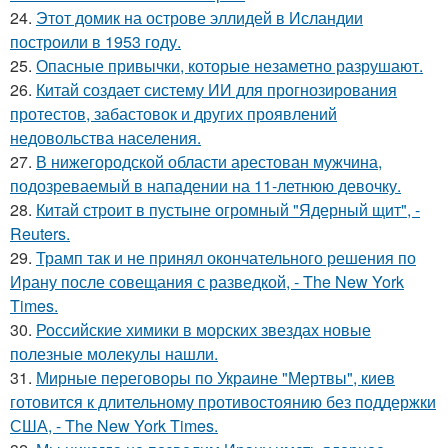
24.
Этот домик на острове эллидей в Исландии
построили в 1953 году.
25.
Опасные привычки, которые незаметно разрушают.
26.
Китай создает систему ИИ для прогнозирования
протестов, забастовок и других проявлений
недовольства населения.
27.
В нижегородской области арестован мужчина,
подозреваемый в нападении на 11-летнюю девочку.
28.
Китай строит в пустыне огромный "Ядерный щит", -
Reuters.
29.
Трамп так и не принял окончательного решения по
Ирану после совещания с разведкой, - The New York
Times.
30.
Российские химики в морских звездах новые
полезные молекулы нашли.
31.
Мирные переговоры по Украине "Мертвы", киев
готовится к длительному противостоянию без поддержки
США, - The New York Times.