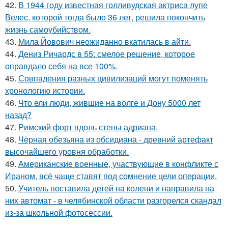
42.
В 1944 году известная голливудская актриса лупе
Велес, которой тогда было 36 лет, решила покончить
жизнь самоубийством.
43.
Мила Йовович неожиданно вкатилась в айти.
44.
Дениз Ричардс в 55: смелое решение, которое
оправдало себя на все 100%.
45.
Совпадения разных цивилизаций могут поменять
хронологию истории.
46.
Что ели люди, жившие на волге и Дону 5000 лет
назад?
47.
Римский форт вдоль стены адриана.
48.
Чёрная обезьяна из обсидиана - древний артефакт
высочайшего уровня обработки.
49.
Американские военные, участвующие в конфликте с
Ираном, всё чаще ставят под сомнение цели операции.
50.
Учитель поставила детей на колени и направила на
них автомат - в челябинской области разгорелся скандал
из-за школьной фотосессии.