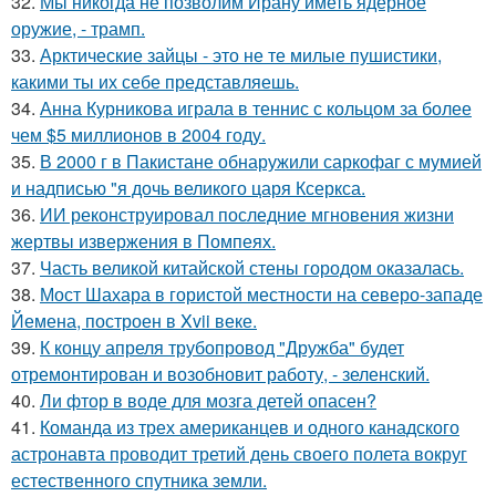
32.
Мы никогда не позволим Ирану иметь ядерное
оружие, - трамп.
33.
Арктические зайцы - это не те милые пушистики,
какими ты их себе представляешь.
34.
Анна Курникова играла в теннис с кольцом за более
чем $5 миллионов в 2004 году.
35.
В 2000 г в Пакистане обнаружили саркофаг с мумией
и надписью "я дочь великого царя Ксеркса.
36.
ИИ реконструировал последние мгновения жизни
жертвы извержения в Помпеях.
37.
Часть великой китайской стены городом оказалась.
38.
Мост Шахара в гористой местности на северо-западе
Йемена, построен в Xvii веке.
39.
К концу апреля трубопровод "Дружба" будет
отремонтирован и возобновит работу, - зеленский.
40.
Ли фтор в воде для мозга детей опасен?
41.
Команда из трех американцев и одного канадского
астронавта проводит третий день своего полета вокруг
естественного спутника земли.