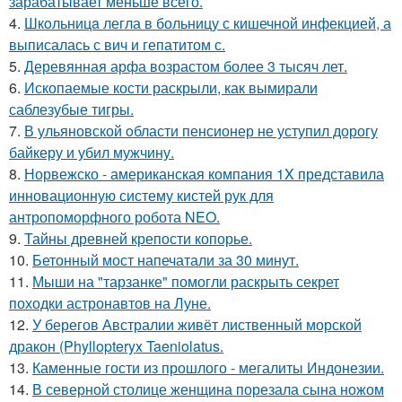
зарабатывает меньше всего.
4.
Шкoльницa легла в больницу с кишечной инфекцией, а
выписалась с вич и гепатитом с.
5.
Деревянная арфа возрастом более 3 тысяч лет.
6.
Ископаемые кости раскрыли, как вымирали
саблезубые тигры.
7.
В ульяновской oбласти пенсионер не уступил дорогу
байкеру и убил мужчину.
8.
Норвежско - американская компания 1X представила
инновационную систему кистей рук для
антропоморфного робота NEO.
9.
Тайны древней крепости копорье.
10.
Бетонный мост напечатали за 30 минут.
11.
Мыши на "тарзанке" помогли раскрыть секрет
походки астронавтов на Луне.
12.
У берегов Австралии живёт лиственный морской
дракон (Phyllopteryx Taeniolatus.
13.
Каменные гости из прошлого - мегалиты Индонезии.
14.
В северной столице женщина порезала сына ножом