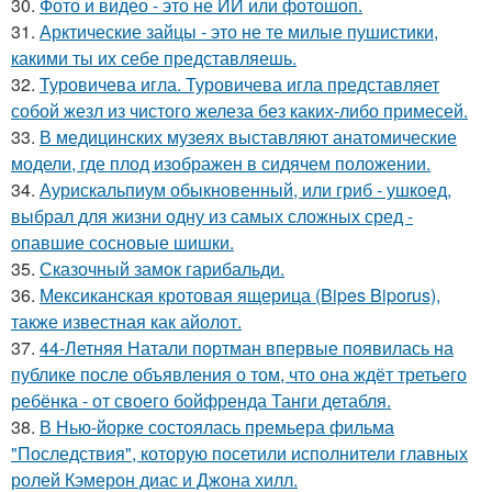
30.
Фото и видео - это не ИИ или фотошоп.
31.
Арктические зайцы - это не те милые пушистики,
какими ты их себе представляешь.
32.
Туровичева игла. Туровичева игла представляет
собой жезл из чистого железа без каких-либо примесей.
33.
В медицинских музеях выставляют анатомические
модели, где плод изображен в сидячем положении.
34.
Аурискальпиум обыкновенный, или гриб - ушкоед,
выбрал для жизни одну из самых сложных сред -
опавшие сосновые шишки.
35.
Сказочный замок гарибальди.
36.
Мексиканская кротовая ящерица (Bipes Biporus),
также известная как айолот.
37.
44-Летняя Натали портман впервые появилась на
публике после объявления о том, что она ждёт третьего
ребёнка - от своего бойфренда Танги детабля.
38.
В Нью-йорке состоялась премьера фильма
"Последствия", которую посетили исполнители главных
ролей Кэмерон диас и Джона хилл.