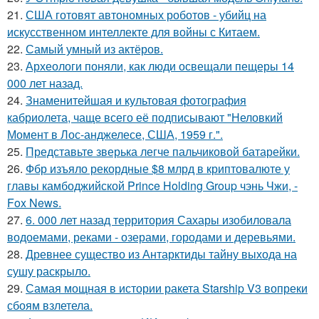
21.
США готовят автономных роботов - убийц на
искусственном интеллекте для войны с Китаем.
22.
Самый умный из актёров.
23.
Археологи поняли, как люди освещали пещеры 14
000 лет назад.
24.
Знаменитейшая и культовая фотография
кабриолета, чаще всего её подписывают "Неловкий
Момент в Лос-анджелесе, США, 1959 г.".
25.
Представьте зверька легче пальчиковой батарейки.
26.
Фбр изъяло рекордные $8 млрд в криптовалюте у
главы камбоджийской Prince Holding Group чэнь Чжи, -
Fox News.
27.
6. 000 лет назад территория Сахары изобиловала
водоемами, реками - озерами, городами и деревьями.
28.
Древнее существо из Антарктиды тайну выхода на
сушу раскрыло.
29.
Самая мощная в истории ракета Starship V3 вопреки
сбоям взлетела.