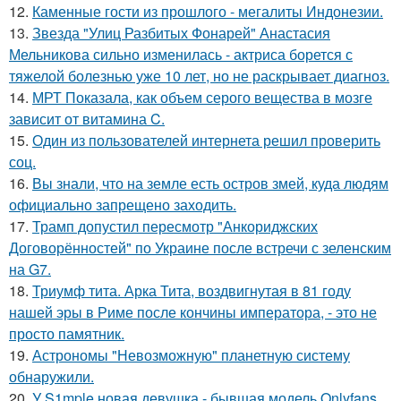
12.
Каменные гости из прошлого - мегалиты Индонезии.
13.
Звезда "Улиц Разбитых Фонарей" Анастасия
Мельникова сильно изменилась - актриса борется с
тяжелой болезнью уже 10 лет, но не раскрывает диагноз.
14.
МРТ Показала, как объем серого вещества в мозге
зависит от витамина C.
15.
Один из пользователей интернета решил проверить
соц.
16.
Вы знали, что на земле есть остров змей, куда людям
официально запрещено заходить.
17.
Трамп допустил пересмотр "Анкориджских
Договорённостей" по Украине после встречи с зеленским
на G7.
18.
Триумф тита. Арка Тита, воздвигнутая в 81 году
нашей эры в Риме после кончины императора, - это не
просто памятник.
19.
Астрономы "Невозможную" планетную систему
обнаружили.
20.
У S1mple новая девушка - бывшая модель Onlyfans.