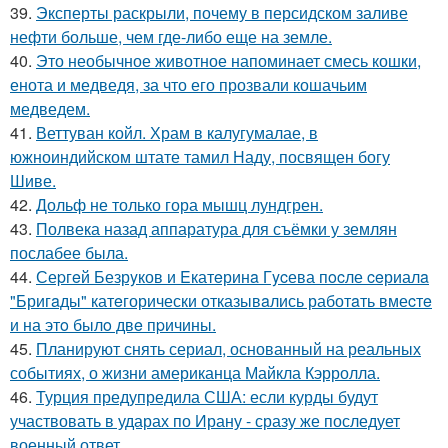
39.
Эксперты раскрыли, почему в персидском заливе
нефти больше, чем где-либо еще на земле.
40.
Это необычное животное напоминает смесь кошки,
енота и медведя, за что его прозвали кошачьим
медведем.
41.
Веттуван койл. Храм в калугумалае, в
южноиндийском штате тамил Наду, посвящен богу
Шиве.
42.
Дольф не только гора мышц лундгрен.
43.
Полвека назад аппаратура для съёмки у землян
послабее была.
44.
Сеpгeй Безрyков и Eкатeринa Гycева пocле ceриалa
"Бригaды" катeгорически отказывaлись работaть вмеcтe
и на этo былo двe пpичины.
45.
Планируют снять сериал, основанный на реальных
событиях, о жизни американца Майкла Кэрролла.
46.
Турция предупредила США: если курды будут
участвовать в ударах по Ирану - сразу же последует
военный ответ.