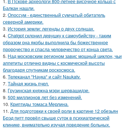
1.
В Пскове археологи 800-летнее височное кольцо с
Балкан нашли.
2.
Опоссум - единственный сумчатый обитатель
северной америки.
3.
История земли: легенды о двух солнцах.
4.
Chatgpt склонил девушку к самоубийству - таким
образом она якобы выполнила бы божественное
пророчество и спасла человечество от конца света.
5.
Над московским регионом завис мощный циклон, чьи
аппетиты отлично видны с космической высоты
благодаря спутникам роскосмоса.
6.
Телеканал "Наука" и сайт Naukatv.
7.
Тайная жизнь пчел.
8.
Грузинская княжна мэри шервашидзе.
9.
500 миллионов лет без изменений.
10.
Криптиды томаса Мерлина.
11.
Для подготовки к своей роли в картине 12 обезьян
Брэд питт провёл свыше суток в психиатрической
клинике, внимательно изучая поведение больных.