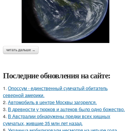
читать дальше →
Последние обновления на сайте:
1.
Опоссум - единственный сумчатый обитатель
северной америки.
2.
Автомобиль в центре Москвы загорелся.
3.
В древности у тюрков и ацтеков было одно божество.
4.
В Австралии обнаружены предки всех хищных
сумчатых, жившие 35 млн лет назад.
5.
Укpaинца мобилизовали несмотря на четыре года