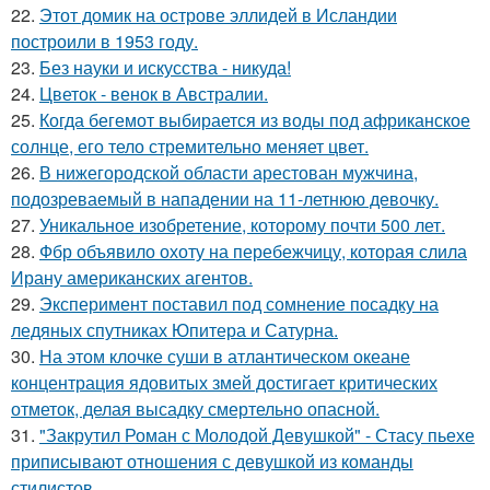
22.
Этот домик на острове эллидей в Исландии
построили в 1953 году.
23.
Без науки и искусства - никуда!
24.
Цветок - венок в Австралии.
25.
Когда бегемот выбирается из воды под африканское
солнце, его тело стремительно меняет цвет.
26.
В нижегородской области арестован мужчина,
подозреваемый в нападении на 11-летнюю девочку.
27.
Уникальное изобретение, которому почти 500 лет.
28.
Фбр объявило охоту на перебежчицу, которая слила
Ирану американских агентов.
29.
Эксперимент поставил под сомнение посадку на
ледяных спутниках Юпитера и Сатурна.
30.
На этом клочке суши в атлантическом океане
концентрация ядовитых змей достигает критических
отметок, делая высадку смертельно опасной.
31.
"Закрутил Роман с Молодой Девушкой" - Стасу пьехе
приписывают отношения с девушкой из команды
стилистов.