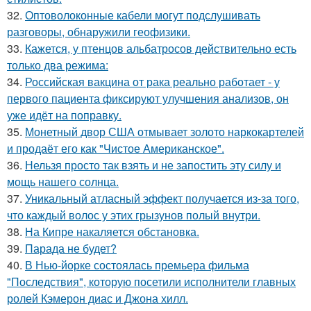
32.
Оптоволоконные кабели могут подслушивать
разговоры, обнаружили геофизики.
33.
Кажется, у птенцов альбатросов действительно есть
только два режима:
34.
Российская вакцина от рака реально работает - у
первого пациента фиксируют улучшения анализов, он
уже идёт на поправку.
35.
Монетный двор США отмывает золото наркокартелей
и продаёт его как "Чистое Американское".
36.
Нельзя просто так взять и не запостить эту силу и
мощь нашего солнца.
37.
Уникальный атласный эффект получается из-за того,
что каждый волос у этих грызунов полый внутри.
38.
На Кипре накаляется обстановка.
39.
Парада не будет?
40.
В Нью-йорке состоялась премьера фильма
"Последствия", которую посетили исполнители главных
ролей Кэмерон диас и Джона хилл.