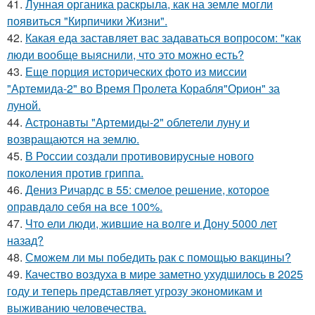
41.
Лунная органика раскрыла, как на земле могли
появиться "Кирпичики Жизни".
42.
Какая еда заставляет вас задаваться вопросом: "как
люди вообще выяснили, что это можно есть?
43.
Еще порция исторических фото из миссии
"Артемида-2" во Время Пролета Корабля"Орион" за
луной.
44.
Астронавты "Артемиды-2" облетели луну и
возвращаются на землю.
45.
В России создали противовирусные нового
поколения против гриппа.
46.
Дениз Ричардс в 55: смелое решение, которое
оправдало себя на все 100%.
47.
Что ели люди, жившие на волге и Дону 5000 лет
назад?
48.
Сможем ли мы победить рак с помощью вакцины?
49.
Качество воздуха в мире заметно ухудшилось в 2025
году и теперь представляет угрозу экономикам и
выживанию человечества.