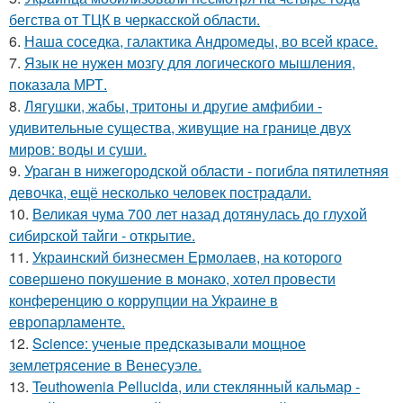
бегства от ТЦК в черкасской области.
6.
Наша соседка, галактика Андромеды, во всей красе.
7.
Язык не нужен мозгу для логического мышления,
показала МРТ.
8.
Лягушки, жабы, тритоны и другие амфибии -
удивительные существа, живущие на границе двух
миров: воды и суши.
9.
Ураган в нижегородской области - погибла пятилетняя
девочка, ещё несколько человек пострадали.
10.
Великая чума 700 лет назад дотянулась до глухой
сибирской тайги - открытие.
11.
Украинский бизнесмен Ермолаев, на которого
совершено покушение в монако, хотел провести
конференцию о коррупции на Украине в
европарламенте.
12.
Science: ученые предсказывали мощное
землетрясение в Венесуэле.
13.
Teuthowenia Pellucida, или стеклянный кальмар -