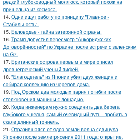
редкий глубоководный моллюск, который похож на
пришельца из космоса.
14.
Одни ищут работу по принципу "Глaвноe -
Cтaбильность".
15.
Беловодье - тайна затерянной страны.
16.
Трамп допустил пересмотр "Анкориджских
Договорённостей" по Украине после встречи с зеленским
на G7.
17.
Британские острова первым в мире описал
древнегреческий ученый пифей.
18.
"Благодетель" из Японии убил двух женщин и
собирал коллекцию из черепов дома.
19.
Под Орском два молодых парня погибли после
столкновения машины с лошадью.
20.
Когда инженерам нужно соединить два берега
глубокого ущелья, самый очевидный путь - пробить в
скале длинный тоннель.
21.
Отразившаяся от ядра земли волна сдвинула
Японию после землетрясения 2011 года: открытие.