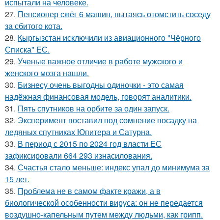
испытали на человеке.
27.
Пенсионер сжёг 6 машин, пытаясь отомстить соседу
за сбитого кота.
28.
Кыргызстан исключили из авиационного "Чёрного
Списка" ЕС.
29.
Ученые важное отличие в работе мужского и
женского мозга нашли.
30.
Бизнесу очень выгодны одиночки - это самая
надёжная финансовая модель, говорят аналитики.
31.
Пять спутников на орбите за один запуск.
32.
Эксперимент поставил под сомнение посадку на
ледяных спутниках Юпитера и Сатурна.
33.
В период с 2015 по 2024 год власти ЕС
зафиксировали 664 293 изнасилования.
34.
Счастья стало меньше: индекс упал до минимума за
15 лет.
35.
Проблема не в самом факте кражи, а в
биологической особенности вируса: он не передается
воздушно-капельным путем между людьми, как грипп.