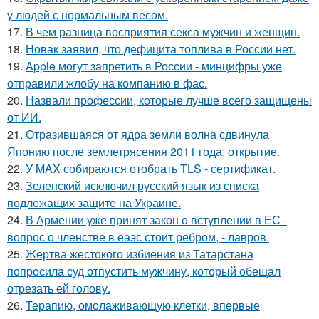
у людей с нормальным весом.
17.
В чем разница восприятия секса мужчин и женщин.
18.
Новак заявил, что дефицита топлива в России нет.
19.
Apple могут запретить в России - минцифры уже
отправили жлобу на компанию в фас.
20.
Назвали профессии, которые лучше всего защищены
от ИИ.
21.
Отразившаяся от ядра земли волна сдвинула
Японию после землетрясения 2011 года: открытие.
22.
У MAX собираются отобрать TLS - сертификат.
23.
Зеленский исключил русский язык из списка
подлежащих защите на Украине.
24.
В Армении уже принят закон о вступлении в ЕС -
вопрос о членстве в еаэс стоит ребром, - лавров.
25.
Жертва жестокого избиения из Татарстана
попросила суд отпустить мужчину, который обещал
отрезать ей голову.
26.
Терапию, омолаживающую клетки, впервые