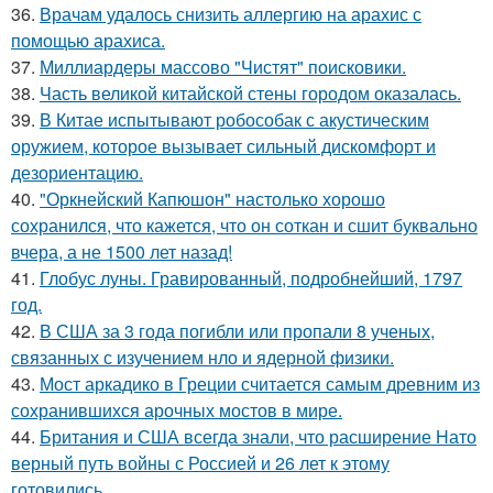
36.
Врачам удалось снизить аллергию на арахис с
помощью арахиса.
37.
Миллиардеры массово "Чистят" поисковики.
38.
Часть великой китайской стены городом оказалась.
39.
В Китае испытывают робособак с акустическим
оружием, которое вызывает сильный дискомфорт и
дезориентацию.
40.
"Оркнейский Капюшон" настолько хорошо
сохранился, что кажется, что он соткан и сшит буквально
вчера, а не 1500 лет назад!
41.
Глобус луны. Гравированный, подробнейший, 1797
год.
42.
В США за 3 года погибли или пропали 8 ученых,
связанных с изучением нло и ядерной физики.
43.
Мост аркадико в Греции считается самым древним из
сохранившихся арочных мостов в мире.
44.
Британия и США всегда знали, что расширение Нато
верный путь войны с Россией и 26 лет к этому
готовились.