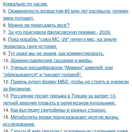
буквально по часам.
5.
Окаменелость возрастом 80 млн лет раскрыла, почему
змеи ползают.
6.
Можно ли пересадить мозг?
7.
За что присудили филдсовскую премию - 2026.
8.
Пока корабль "союз МС -29" летел к мкс, на земле
творилась своя история.
9.
Тут даже мы не знаем, как комментировать.
10.
Древнеславянские сказания и мифы.
11.
Ученые расшифровали "Мимику" шмелей: они
"облизываются" и "качают головой".
12.
Парень купил форму МВД, чтобы не стоять в очереди
за бензином.
13.
Россиянке грозит тюрьма в Турции за запрет 13-
летней девочке плавать в религиозном купальнике.
14.
Как выглядят светофоры в разных странах.
15.
Метаболиты крови предсказывают долгую жизнь:
исследование.
16.
Скрытый жир связали с ускоренным старением даже