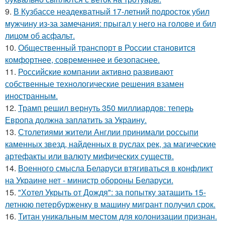
9.
В Кузбассе неадекватный 17-летний подросток убил
мужчину из-за замечания: прыгал у него на голове и бил
лицом об асфальт.
10.
Общественный транспорт в России становится
комфортнее, современнее и безопаснее.
11.
Российские компании активно развивают
собственные технологические решения взамен
иностранным.
12.
Трамп решил вернуть 350 миллиардов: теперь
Европа должна заплатить за Украину.
13.
Столетиями жители Англии принимали россыпи
каменных звезд, найденных в руслах рек, за магические
артефакты или валюту мифических существ.
14.
Военного смысла Беларуси втягиваться в конфликт
на Украине нет - министр обороны Беларуси.
15.
"Хотел Укрыть от Дождя": за попытку затащить 15-
летнюю петербурженку в машину мигрант получил срок.
16.
Титан уникальным местом для колонизации признан.