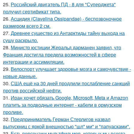
25.
Российский двигатель ПД - 8 для "Суперджета"
получил сертификат типа.
26.
Асцидия (Clavelina Ossipandae) - беспозвоночное
размером всего 2 см.
27.
Древнее существо из Антарктиды тайну выхода на
сушу раскрыло.
28.
Министр юстиции Жеральд дарманен заявил, что
Франция достигла предела возможностей в сфере
интеграции и ассимиляции.
29.
Велоспорт улучшает здоровье мозга и самочувствие -
новые данные.
30.
США ещё на 30 дней продлили послабление санкций
против российской нефти.
31.
Иран хочет обязать Google, Microsoft, Meta и Amazon
платить за подводные интернет - кабели в ормузском
проливе.
32.
Предприниматель Герман Стерлигов назвал
выпускниц с яркой внешностью "шл* ми" и "папуасками".
33.
Есть персонажи мультфильмов, которых мы всегда