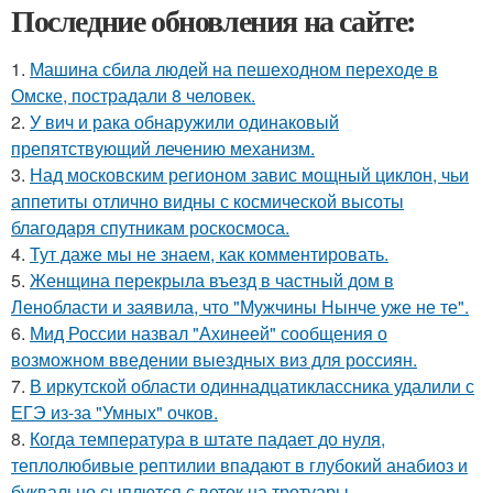
Последние обновления на сайте:
1.
Машина сбила людей на пешеходном переходе в
Омске, пострадали 8 человек.
2.
У вич и рака обнаружили одинаковый
препятствующий лечению механизм.
3.
Над московским регионом завис мощный циклон, чьи
аппетиты отлично видны с космической высоты
благодаря спутникам роскосмоса.
4.
Тут даже мы не знаем, как комментировать.
5.
Женщина перекрыла въезд в частный дом в
Ленобласти и заявила, что "Мужчины Нынче уже не те".
6.
Мид России назвал "Ахинеей" сообщения о
возможном введении выездных виз для россиян.
7.
В иркутской области одиннадцатиклассника удалили с
ЕГЭ из-за "Умных" очков.
8.
Когда температура в штате падает до нуля,
теплолюбивые рептилии впадают в глубокий анабиоз и
буквально сыплются с веток на тротуары.