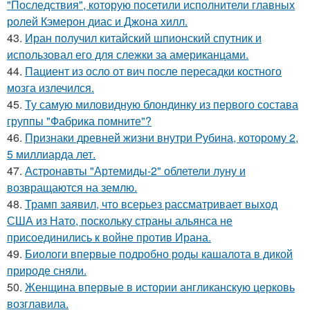
"Последствия", которую посетили исполнители главных
ролей Кэмерон диас и Джона хилл.
43.
Иран получил китайский шпионский спутник и
использовал его для слежки за американцами.
44.
Пациент из осло от вич после пересадки костного
мозга излечился.
45.
Ту самую миловидную блондинку из первого состава
группы "Фабрика помните"?
46.
Признаки древней жизни внутри Рубина, которому 2,
5 миллиарда лет.
47.
Астронавты "Артемиды-2" облетели луну и
возвращаются на землю.
48.
Трамп заявил, что всерьез рассматривает выход
США из Нато, поскольку страны альянса не
присоединились к войне против Ирана.
49.
Биологи впервые подробно роды кашалота в дикой
природе сняли.
50.
Женщина впервые в истории англиканскую церковь
возглавила.