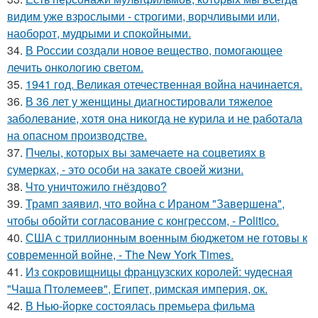
видим уже взрослыми - строгими, ворчливыми или,
наоборот, мудрыми и спокойными.
34.
В России создали новое вещество, помогающее
лечить онкологию светом.
35.
1941 год. Великая отечественная война начинается.
36.
В 36 лет у женщины диагностировали тяжелое
заболевание, хотя она никогда не курила и не работала
на опасном производстве.
37.
Пчелы, которых вы замечаете на соцветиях в
сумерках, - это особи на закате своей жизни.
38.
Что уничтожило гнёздово?
39.
Трамп заявил, что война с Ираном "Завершена",
чтобы обойти согласование с конгрессом, - Politico.
40.
США с триллионным военным бюджетом не готовы к
современной войне, - The New York Times.
41.
Из сокровищницы французских королей: чудесная
"Чаша Птолемеев", Египет, римская империя, ок.
42.
В Нью-йорке состоялась премьера фильма