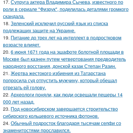
17.
Супруга актера Владимира Сычева, известного по
роли в сериале "Физрук", поделилась деталями громкого
скандала.
18.
Зеленский исключил русский язык из списка
подлежащих защите на Украине.
19.
Питание до трех лет на интеллект в подростковом
возрасте влияет.
20.
6 июня 1671 года на эшафоте болотной площади в
Москве был казнен путем четвертования предводитель
народного восстания, донской казак Степан Разин.
21.
Жертва жестокого избиения из Татарстана
попросила суд отпустить мужчину, который обещал
отрезать ей голову.
22.
Археологи поняли, как люди освещали пещеры 14
000 лет назад.
23.
Под новосибирском завершается строительство
сибирского кольцевого источника фотонов.
24.
Обычный подросток благодаря тысячам селфи со
знаменитостями прославился.