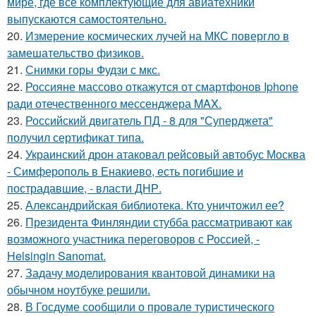
мире, где все комплектующие для авиатехники
выпускаются самостоятельно.
20.
Измерение космических лучей на МКС повергло в
замешательство физиков.
21.
Снимки горы Фудзи с мкс.
22.
Россияне массово откажутся от смартфонов Iphone
ради отечественного мессенджера MAX.
23.
Российский двигатель ПД - 8 для "Суперджета"
получил сертификат типа.
24.
Украинский дрон атаковал рейсовый автобус Москва
- Симферополь в Енакиево, есть погибшие и
пострадавшие, - власти ДНР.
25.
Александрийская библиотека. Кто уничтожил ее?
26.
Президента Финляндии стубба рассматривают как
возможного участника переговоров с Россией, -
Helsingin Sanomat.
27.
Задачу моделирования квантовой динамики на
обычном ноутбуке решили.
28.
В Госдуме сообщили о провале туристического