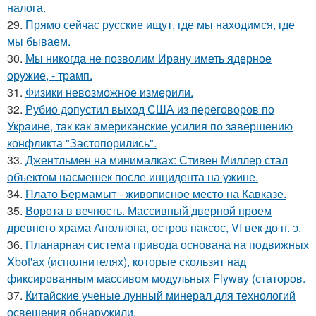
налога.
29.
Прямо сейчас русские ищут, где мы находимся, где
мы бываем.
30.
Мы никогда не позволим Ирану иметь ядерное
оружие, - трамп.
31.
Физики невозможное измерили.
32.
Рубио допустил выход США из переговоров по
Украине, так как американские усилия по завершению
конфликта "Застопорились".
33.
Джентльмен на минималках: Стивен Миллер стал
объектом насмешек после инцидента на ужине.
34.
Плато Бермамыт - живописное место на Кавказе.
35.
Ворота в вечность. Массивный дверной проем
древнего храма Аполлона, остров наксос, VI век до н. э.
36.
Планарная система привода основана на подвижных
Xbot'ах (исполнителях), которые скользят над
фиксированным массивом модульных Flyway (статоров.
37.
Китайские ученые лунный минерал для технологий
освещения обнаружили.