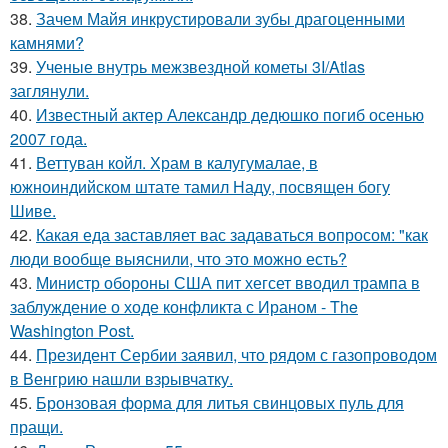
38.
Зачем Майя инкрустировали зубы драгоценными
камнями?
39.
Ученые внутрь межзвездной кометы 3I/Atlas
заглянули.
40.
Известный актер Александр дедюшко погиб осенью
2007 года.
41.
Веттуван койл. Храм в калугумалае, в
южноиндийском штате тамил Наду, посвящен богу
Шиве.
42.
Какая еда заставляет вас задаваться вопросом: "как
люди вообще выяснили, что это можно есть?
43.
Министр обороны США пит хегсет вводил трампа в
заблуждение о ходе конфликта с Ираном - The
Washington Post.
44.
Президент Сербии заявил, что рядом с газопроводом
в Венгрию нашли взрывчатку.
45.
Бронзовая форма для литья свинцовых пуль для
пращи.