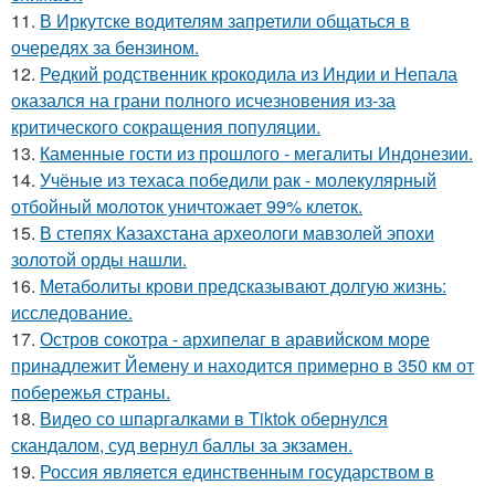
11.
В Иркутске водителям запретили общаться в
очередях за бензином.
12.
Редкий родственник крокодила из Индии и Непала
оказался на грани полного исчезновения из-за
критического сокращения популяции.
13.
Каменные гости из прошлого - мегалиты Индонезии.
14.
Учёные из техаса победили рак - молекулярный
отбойный молоток уничтожает 99% клеток.
15.
В степях Казахстана археологи мавзолей эпохи
золотой орды нашли.
16.
Метаболиты крови предсказывают долгую жизнь:
исследование.
17.
Остров сокотра - архипелаг в аравийском море
принадлежит Йемену и находится примерно в 350 км от
побережья страны.
18.
Видео со шпаргалками в Tiktok обернулся
скандалом, суд вернул баллы за экзамен.
19.
Россия является единственным государством в