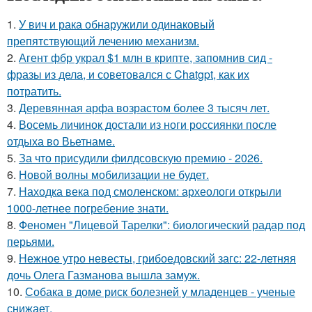
1.
У вич и рака обнаружили одинаковый
препятствующий лечению механизм.
2.
Агент фбр украл $1 млн в крипте, запомнив сид -
фразы из дела, и советовался с Chatgpt, как их
потратить.
3.
Деревянная арфа возрастом более 3 тысяч лет.
4.
Восемь личинок достали из ноги россиянки после
отдыха во Вьетнаме.
5.
За что присудили филдсовскую премию - 2026.
6.
Новой волны мобилизации не будет.
7.
Находка века под смоленском: археологи открыли
1000-летнее погребение знати.
8.
Феномен "Лицевой Тарелки": биологический радар под
перьями.
9.
Нежное утро невесты, грибоедовский загс: 22-летняя
дочь Олега Газманова вышла замуж.
10.
Собака в доме риск болезней у младенцев - ученые
снижает.