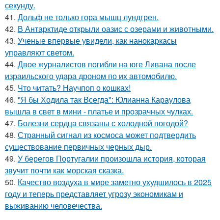
секунду.
41.
Дольф не только гора мышц лундгрен.
42.
В Антарктиде открыли оазис с озерами и животными.
43.
Ученые впервые увидели, как нанокаркасы
управляют светом.
44.
Двое журналистов погибли на юге Ливана после
израильского удара дроном по их автомобилю.
45.
Что читать? Научпоп о кошках!
46.
"Я бы Ходила так Всегда": Юлианна Караулова
вышла в свет в мини - платье и прозрачных чулках.
47.
Болезни сердца связаны с холодной погодой?
48.
Странный сигнал из космоса может подтвердить
существование первичных черных дыр.
49.
У берегов Португалии произошла история, которая
звучит почти как морская сказка.
50.
Качество воздуха в мире заметно ухудшилось в 2025
году и теперь представляет угрозу экономикам и
выживанию человечества.