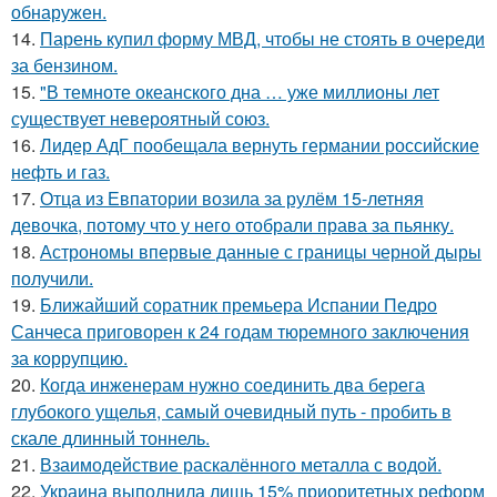
обнаружен.
14.
Парень купил форму МВД, чтобы не стоять в очереди
за бензином.
15.
"В темноте океанского дна … уже миллионы лет
существует невероятный союз.
16.
Лидер АдГ пообещала вернуть германии российские
нефть и газ.
17.
Отца из Евпатории возила за рулём 15-летняя
девочка, потому что у него отобрали права за пьянку.
18.
Астрономы впервые данные с границы черной дыры
получили.
19.
Ближайший соратник премьера Испании Педро
Санчеса приговорен к 24 годам тюремного заключения
за коррупцию.
20.
Когда инженерам нужно соединить два берега
глубокого ущелья, самый очевидный путь - пробить в
скале длинный тоннель.
21.
Взаимодействие раскалённого металла с водой.
22.
Украина выполнила лишь 15% приоритетных реформ