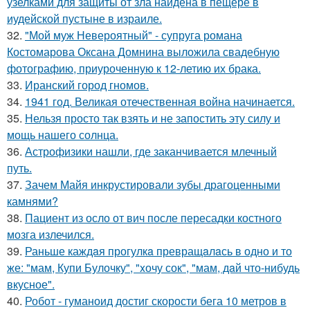
узелками для защиты от зла найдена в пещере в
иудейской пустыне в израиле.
32.
"Мой муж Невероятный" - супруга романа
Костомарова Оксана Домнина выложила свадебную
фотографию, приуроченную к 12-летию их брака.
33.
Иранский город гномов.
34.
1941 год. Великая отечественная война начинается.
35.
Нельзя просто так взять и не запостить эту силу и
мощь нашего солнца.
36.
Астрофизики нашли, где заканчивается млечный
путь.
37.
Зачем Майя инкрустировали зубы драгоценными
камнями?
38.
Пациент из осло от вич после пересадки костного
мозга излечился.
39.
Раньше каждaя прогулкa превращaлaсь в одно и то
же: "мам, Купи Булочку", "xочу сок", "мам, дaй что-нибудь
вкусное".
40.
Робот - гуманоид достиг скорости бега 10 метров в