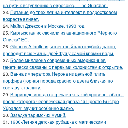
на пути к вступлению в евросоюз, - The Guardian.
23.
Питание до трех лет на интеллект в подростковом
возрасте влияет.
24.
Майкл Джексон в Москве, 1993 год.
25.
Кыргызстан исключили из авиационного "Чёрного
Списка" ЕС.
26.
Glaucus Atlanticus, известный как голубой дракон,
проводит всю жизнь, дрейфуя у самой кромки воды.
27.
Более миллиона современных американцев
генетически связаны с первыми колонистами: открытие.
28.
Ванна императора Нерона из цельной плиты
порфира (горная порода красного цвета близкая по
составу к граниту.
29.
В природе иногда встречается такой уровень заботы,
после которого человеческая фраза "я Просто Быстро
Убрался" звучит особенно жалко.
30.
Загадка таримских мумий.
31.
1900-Летняя детская рубашка с магическими