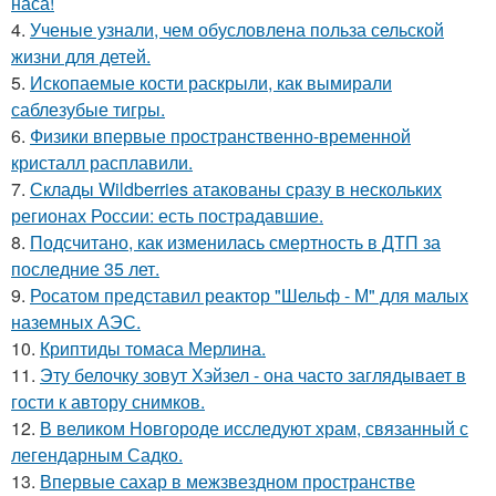
наса!
4.
Ученые узнали, чем обусловлена польза сельской
жизни для детей.
5.
Ископаемые кости раскрыли, как вымирали
саблезубые тигры.
6.
Физики впервые пространственно-временной
кристалл расплавили.
7.
Склады Wildberries атакованы сразу в нескольких
регионах России: есть пострадавшие.
8.
Подсчитано, как изменилась смертность в ДТП за
последние 35 лет.
9.
Росатом представил реактор "Шельф - М" для малых
наземных АЭС.
10.
Криптиды томаса Мерлина.
11.
Эту белочку зовут Хэйзел - она часто заглядывает в
гости к автору снимков.
12.
В великом Новгороде исследуют храм, связанный с
легендарным Садко.
13.
Впервые сахар в межзвездном пространстве