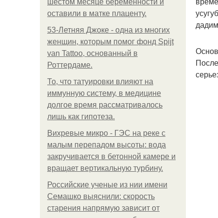
време
шестом месяце беременности и
усугу
оставили в матке плаценту.
дадим
53-Летняя Джоке - одна из многих
женщин, которым помог фонд Spijt
Основ
van Tattoo, основанный в
После
Роттердаме.
серье
То, что татуировки влияют на
иммунную систему, в медицине
долгое время рассматривалось
лишь как гипотеза.
Вихревые микро - ГЭС на реке с
малым перепадом высоты: вода
закручивается в бетонной камере и
вращает вертикальную турбину.
Российские ученые из нии имени
Семашко выяснили: скорость
старения напрямую зависит от