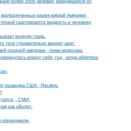
ания более 2000 человек, вернувшихся из
 и малоизученных кошек южной Америки.
тенкой скапливается жидкость и человеку
рывает водную гладь.
го тело стремительно меняет цвет.
й поздней империи - гонки колесниц.
овернулась вокруг себя, год - когда облетела
оду.
ет разведка США - Reuters.
?
уапсе, - СМИ.
ная как айолот.
я обнаружили.