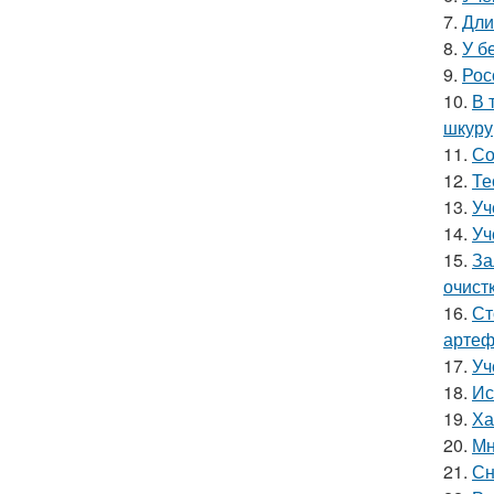
7.
Дли
8.
У б
9.
Рос
10.
В 
шкуру,
11.
Со
12.
Те
13.
Уч
14.
Уч
15.
За
очист
16.
Ст
артеф
17.
Уч
18.
Ис
19.
Ха
20.
Мн
21.
Сн