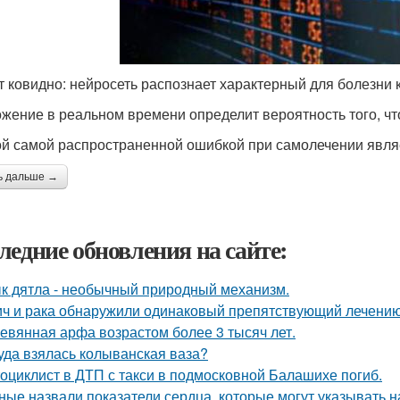
т ковидно: нейросеть распознает характерный для болезни
жение в реальном времени определит вероятность того, чт
й самой распространенной ошибкой при самолечении явля
ь дальше →
ледние обновления на сайте:
к дятла - необычный природный механизм.
ич и рака обнаружили одинаковый препятствующий лечени
евянная арфа возрастом более 3 тысяч лет.
уда взялась колыванская ваза?
оциклист в ДТП с такси в подмосковной Балашихе погиб.
ные назвали показатели сердца, которые могут указывать н