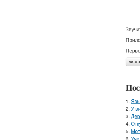
Звучи
Прило
Перво
читат
Пос
1.
Язы
2.
У в
3.
Дер
4.
Отк
5.
Moт
6.
Уче