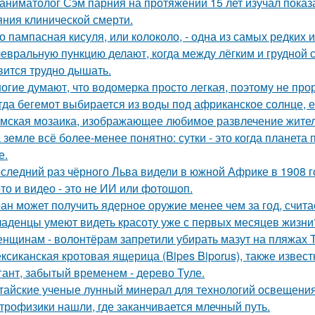
аниматолог Сэм парния на протяжении 15 лет изучал показ
яния клинической смерти.
о пампасная кисуля, или колоколо, - одна из самых редких
евральную пункцию делают, когда между лёгким и грудной с
вится трудно дышать.
огие думают, что водомерка просто легкая, поэтому не про
гда бегемот выбирается из воды под африканское солнце, е
мская мозаика, изображающее любимое развлечение жителе
 земле всё более-менее понятно: сутки - это когда планета п
е.
следний раз чёрного Льва видели в южной Африке в 1908 г
то и видео - это не ИИ или фотошоп.
ан может получить ядерное оружие менее чем за год, счита
аденцы умеют видеть красоту уже с первых месяцев жизни
нщинам - волонтёрам запретили убирать мазут на пляжах Т
ксиканская кротовая ящерица (Bipes Biporus), также извест
гант, забытый временем - дерево Туле.
тайские ученые лунный минерал для технологий освещени
трофизики нашли, где заканчивается млечный путь.