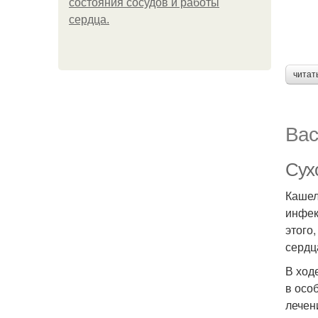
состояния сосудов и работы
сердца.
читат
Вас
Сух
Кашел
инфек
этого
сердц
В ход
в осо
лечен