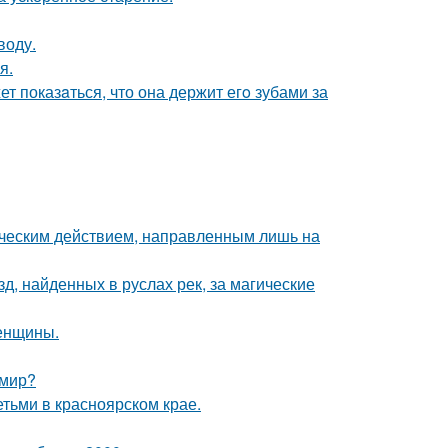
воду.
я.
т показaться, что она держит егo зубами за
ическим действием, направленным лишь на
, найденных в руслах рек, за магические
женщины.
 мир?
тьми в красноярском крае.