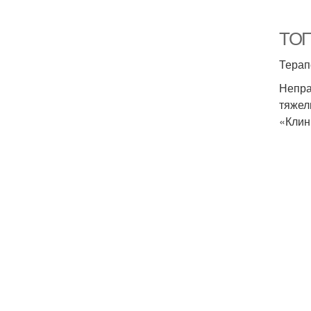
ТОП-
Терап
Непра
тяжел
«Клин