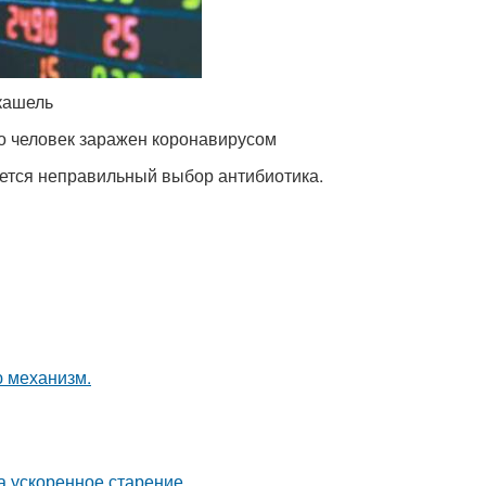
 кашель
о человек заражен коронавирусом
ется неправильный выбор антибиотика.
ю механизм.
а ускоренное старение.