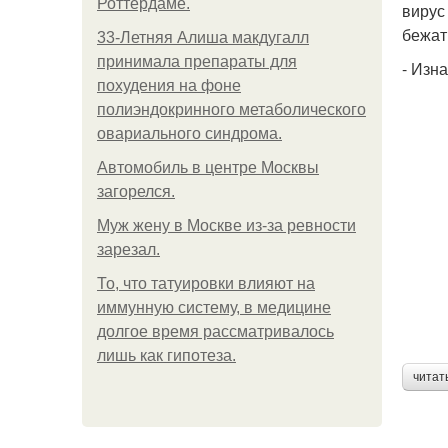
Роттердаме.
вирус
бежат
33-Летняя Алиша макдугалл
принимала препараты для
- Изн
похудения на фоне
полиэндокринного метаболического
овариального синдрома.
Автомобиль в центре Москвы
загорелся.
Mуж жену в Москве из-за ревности
зарезал.
То, что татуировки влияют на
иммунную систему, в медицине
долгое время рассматривалось
лишь как гипотеза.
читат