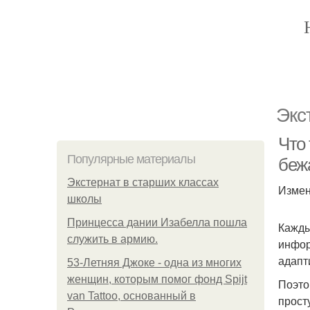
Экс
Что 
Популярные материалы
бежа
Экстернат в старших классах
Измен
школы
Принцесса дании Изабелла пошла
Кажды
служить в армию.
инфор
адапт
53-Летняя Джоке - одна из многих
женщин, которым помог фонд Spijt
Поэто
van Tattoo, основанный в
прост