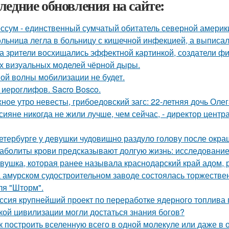
ледние обновления на сайте:
ссум - единственный сумчатый обитатель северной америк
льницa легла в больницу с кишечной инфекцией, а выписала
а зрители восхищались эффектной картинкой, создатели ф
х визуальных моделей чёрной дыры.
ой волны мобилизации не будет.
 иероглифов. Sacro Bosco.
ное утро невесты, грибоедовский загс: 22-летняя дочь Оле
сияне никогда не жили лучше, чем сейчас, - директор цент
етербурге у девушки чудовищно раздуло голову после окра
аболиты крови предсказывают долгую жизнь: исследование
вушка, которая ранее называла краснодарский край адом,
 амурском судостроительном заводе состоялась торжествен
ля "Шторм".
ссия крупнейший проект по переработке ядерного топлива 
кой цивилизации могли достаться знания богов?
к построить вселенную всего в одной молекуле или даже в