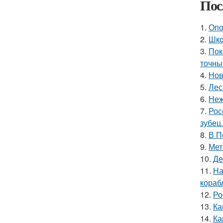
Пос
1.
Опо
2.
Шкo
3.
Пок
точны
4.
Нов
5.
Лес
6.
Неж
7.
Рос
зубец.
8.
В П
9.
Мет
10.
Де
11.
На
кораб
12.
Ро
13.
Ка
14.
Ка