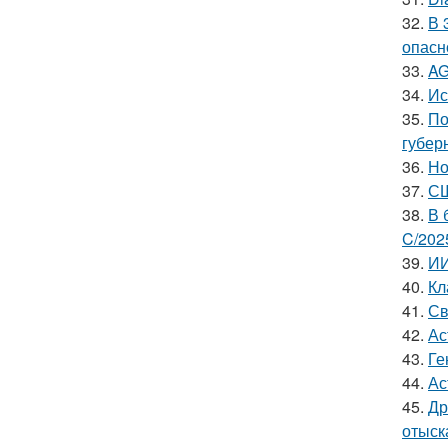
32.
В 
опасн
33.
AG
34.
Ис
35.
По
губер
36.
Но
37.
СШ
38.
В 
C/202
39.
ИИ
40.
Кл
41.
Св
42.
Ас
43.
Ге
44.
Ас
45.
Др
отыск