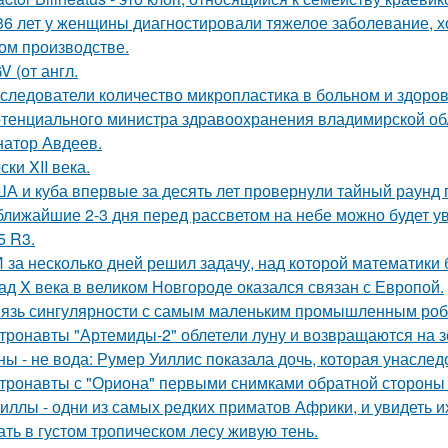
36 лет у женщины диагностировали тяжелое заболевание, хо
ом производстве.
V (от англ.
следователи количество микропластика в больном и здоров
тенциального министра здравоохранения владимирской обл
натор Авдеев.
ски XII века.
А и куба впервые за десять лет провернули тайный раунд 
ближайшие 2-3 дня перед рассветом на небе можно будет ув
5 R3.
 за несколько дней решил задачу, над которой математики 
ад X века в великом Новгороде оказался связан с Европой.
язь сингулярности с самым маленьким промышленным роб
тронавты "Артемиды-2" облетели луну и возвращаются на 
ны - не вода: Румер Уиллис показала дочь, которая унасл
тронавты с "Ориона" первыми снимками обратной стороны
иллы - одни из самых редких приматов Африки, и увидеть их
ать в густом тропическом лесу живую тень.