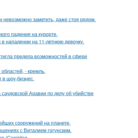
ти невозможно заметить, даже стоя рядом.
кого падения на курорте.
 в нападении на 11-летнюю девочку.
тигла предела возможностей в сфере
областей, - кремль.
 в шоy-бизнес.
 саудовской Аравии по делу об убийстве
ейших сооружений на планете.
шениях с Виталием гогунским.
ов (Coreidae.