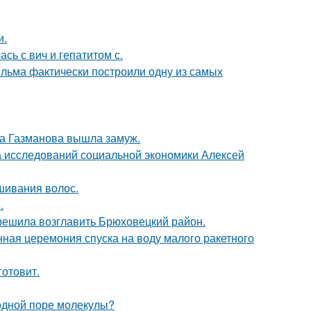
и.
сь с вич и гепатитом с.
ильма фактически построили одну из самых
га Газманова вышла замуж.
ра исследований социальной экономики Алексей
шивания волос.
.
 решила возглавить Брюховецкий район.
ная церемония спуска на воду малого ракетного
готовит.
 одной поре молекулы?