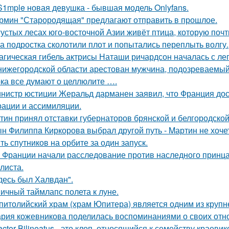
S1mple новая девушка - бывшая модель Onlyfans.
рмин "Старородящая" предлагают отправить в прошлое.
густых лесах юго-восточной Азии живёт птица, которую поч
а подростка сколотили плот и попытались переплыть волгу.
агическая гибель актрисы Наташи ричардсон началась с лег
нижегородской области арестован мужчина, подозреваемый
ка все думают о целлюлите ….
нистр юстиции Жеральд дарманен заявил, что Франция дос
рации и ассимиляции.
тин принял отставки губернаторов брянской и белгородской 
н Филиппa Киркоровa выбрал другой путь - Mартин не хочет
ть спутников на орбите за один запуск.
 Франции начали расследование против наследного принца
листа.
десь был Халвдан".
ичный таймлапс полета к луне.
питолийский храм (храм Юпитера) является одним из крупн
рия кожевникова поделилась воспоминаниями о своих отно
actor Bilineatus - это клоп, относящийся к семейству краевик