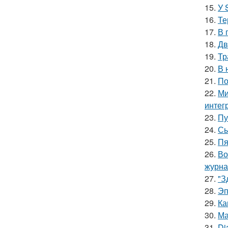
15.
У 
16.
Те
17.
В 
18.
Дв
19.
Тр
20.
В 
21.
По
22.
Ми
интег
23.
Пу
24.
Сы
25.
Пя
26.
Во
журна
27.
"З
28.
Эп
29.
Ка
30.
Ма
31.
Di