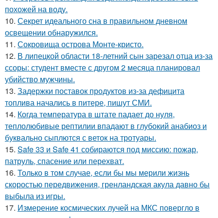
похожей на воду.
10.
Секрет идеального сна в правильном дневном
освещении обнаружился.
11.
Сокровища острова Монте-кристо.
12.
В липецкой области 18-летний сын зарезал отца из-за
ссоры: студент вместе с другом 2 месяца планировал
убийство мужчины.
13.
Задержки поставок продуктов из-за дефицита
топлива начались в питере, пишут СМИ.
14.
Когда температура в штате падает до нуля,
теплолюбивые рептилии впадают в глубокий анабиоз и
буквально сыплются с веток на тротуары.
15.
Safe 33 и Safe 41 собираются под миссию: пожар,
патруль, спасение или перехват.
16.
Только в том случае, если бы мы мерили жизнь
скоростью передвижения, гренландская акула давно бы
выбыла из игры.
17.
Измерение космических лучей на МКС повергло в