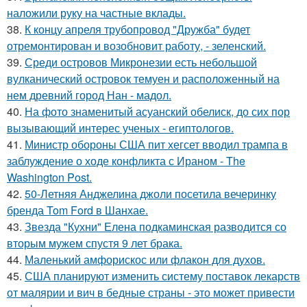
наложили руку на частные вклады.
38.
К концу апреля трубопровод "Дружба" будет
отремонтирован и возобновит работу, - зеленский.
39.
Среди островов Микронезии есть небольшой
вулканический островок темуен и расположенный на
нем древний город Нан - мадол.
40.
На фото знаменитый асуанский обелиск, до сих пор
вызывающий интерес ученых - египтологов.
41.
Министр обороны США пит хегсет вводил трампа в
заблуждение о ходе конфликта с Ираном - The
Washington Post.
42.
50-Летняя Анджелина джоли посетила вечеринку
бренда Tom Ford в Шанхае.
43.
Звезда "Кухни" Елена подкаминская разводится со
вторым мужем спустя 9 лет брака.
44.
Маленький амфорискос или флакон для духов.
45.
США планируют изменить систему поставок лекарств
от малярии и вич в бедные страны - это может привести