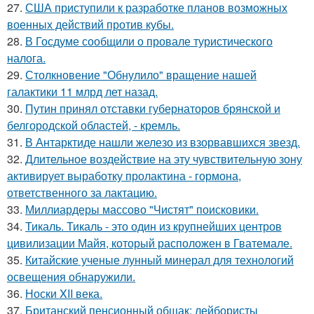
27.
США приступили к разработке планов возможных
военных действий против кубы.
28.
В Госдуме сообщили о провале туристического
налога.
29.
Столкновение "Обнулило" вращение нашей
галактики 11 млрд лет назад.
30.
Путин принял отставки губернаторов брянской и
белгородской областей, - кремль.
31.
В Антарктиде нашли железо из взорвавшихся звезд.
32.
Длительное воздействие на эту чувствительную зону
активирует выработку пролактина - гормона,
ответственного за лактацию.
33.
Миллиардеры массово "Чистят" поисковики.
34.
Тикаль. Тикаль - это один из крупнейших центров
цивилизации Майя, который расположен в Гватемале.
35.
Китайские ученые лунный минерал для технологий
освещения обнаружили.
36.
Носки XII века.
37.
Британский пенсионный общак: лейбористы