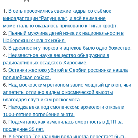
1.
В сеть просочились свежие кадры со съёмок
киноадаптации "Рапунцель", и всё внимание
моментально оказалось приковано к Тиган крофт.
2.
Пьяный мужчина детей из-за их национальности в
Набережных челнах избил.
3.
В древности у тюрков и ацтеков было одно божество.
4.
Неизвестное науке вещество обнаружили в
радиоактивных осадках в Хиросиме.
5.
Останки жестоко убитой в Сербии россиянки нашла
полицейская собака.
6.
Над московским регионом завис мощный циклон, чьи
аппетиты отлично видны с космической высоты
благодаря спутникам роскосмоса.
7.
Находка века под смоленском: археологи открыли
1000-летнее погребение знати.
8.
Подсчитано, как изменилась смертность в ДТП за
последние 35 лет.
9.
У берегов Гренландии вода иногда перестает быть