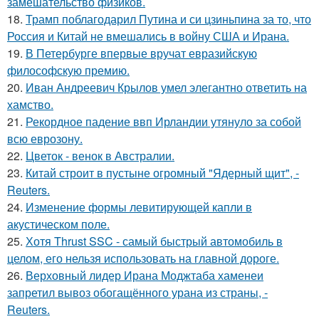
замешательство физиков.
18.
Трамп поблагодарил Путина и си цзиньпина за то, что
Россия и Китай не вмешались в войну США и Ирана.
19.
В Петербурге впервые вручат евразийскую
философскую премию.
20.
Иван Андреевич Крылов умел элегантно ответить на
хамство.
21.
Рекордное падение ввп Ирландии утянуло за собой
всю еврозону.
22.
Цветок - венок в Австралии.
23.
Китай строит в пустыне огромный "Ядерный щит", -
Reuters.
24.
Изменение формы левитирующей капли в
акустическом поле.
25.
Хотя Thrust SSC - самый быстрый автомобиль в
целом, его нельзя использовать на главной дороге.
26.
Верховный лидер Ирана Моджтаба хаменеи
запретил вывоз обогащённого урана из страны, -
Reuters.