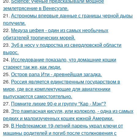
20.
Science: ученые предсказывали мощное
землетрясение в Венесуэле.
21.
Астрономы впервые данные с границы черной дыры
получили.
22.
Медуза цефея - один из самых необычных
обитателей тропических морей.
23.
Зуб в носу у подростка из свердловской области
вырос.
24.
Исследование показало, что домашние кошки
стареют так же, как люди.
25.
Остров рапа Ити - древнейшая загадка.
26.
Россия является единственным государством в
мире, где все комплектующие для авиатехники
выпускаются самостоятельно.
27.
Помните лихие 90-е и группу "Кар - Мэн"?
28.
Это пампасная кисуля, или колоколо, - одна из самых
редких и малоизученных кошек южной Америки.
29.
В Нефтекамске 19-летний парень украл ключи от
машины родителей и погиб после столкновения с