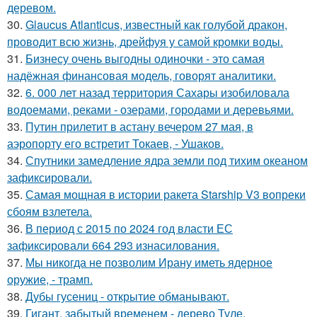
деревом.
30.
Glaucus Atlanticus, известный как голубой дракон,
проводит всю жизнь, дрейфуя у самой кромки воды.
31.
Бизнесу очень выгодны одиночки - это самая
надёжная финансовая модель, говорят аналитики.
32.
6. 000 лет назад территория Сахары изобиловала
водоемами, реками - озерами, городами и деревьями.
33.
Путин прилетит в астану вечером 27 мая, в
аэропорту его встретит Токаев, - Ушаков.
34.
Спутники замедление ядра земли под тихим океаном
зафиксировали.
35.
Самая мощная в истории ракета Starship V3 вопреки
сбоям взлетела.
36.
В период с 2015 по 2024 год власти ЕС
зафиксировали 664 293 изнасилования.
37.
Мы никогда не позволим Ирану иметь ядерное
оружие, - трамп.
38.
Дубы гусениц - открытие обманывают.
39.
Гигант, забытый временем - дерево Туле.