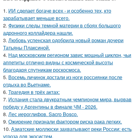
1.
ИИ сделает богаче всех - и особенно тех, кто
зарабатывает меньше всего.
2.
Физики следы темной материи в сбоях большого
адронного коллайдера нашли.
3.
Любовь успенская одобрила новый роман дочери
Татьяны Плаксиной.
4.
Над московским регионом завис мощный циклон, чьи
аппетиты отлично видны с космической высоты
благодаря спутникам роскосмоса.
5.
Восемь личинок достали из ноги россиянки после
отдыха во Вьетнаме.
6.
Трагедия в трёх актах:
7.
Испания стала двукратным чемпионом мира, вырвав
победу у Аргентины в финале ЧМ - 2026.
8.
Лес иероглифов. Sacro Bosco.
9.
Ожирение признали фактором риска рака легких.
10.
Азиатские моллюски захватывают реки России: есть
угроза для экосистем.