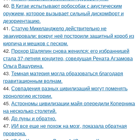
40.
В Китае испытывают робособак с акустическим
оружием, которое вызывает сильный дискомфорт и
дезориентацию.
41.
Статую Микеланджело действительно не
эвакуировали: вокруг неё построили защитный короб из
кирпича и мешков с песком.
42.
Прохор Шаляпин снова женился: его избранницей
стала 37-летняя кондитер, соведущая Рената Агзамова
Ольга Вашурина.
43.
Темная материя могла образоваться благодаря
гравитационным волнам.
44.
Совпадения разных цивилизаций могут поменять
хронологию истории.
45.
Астрономы цивилизации майя опередили Коперника
на несколько столетий.
46.
До луны и обратно.
47.
ИИ все еще не похож на мозг, показала обратная
проверка.