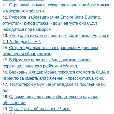
11.
Страшный взрыв и пожар произошли на базе отдыха
в московской области.
12.
Руферов, забравшихся на Empire State Building,
отпустили из-под стражи - до 24 августа они будут
находиться под надзором.
13.
Умер один из самых яростных противников России в
США Линдси Грэм *.
14.
Секрет идеального сна в правильном дневном
освещении обнаружился.
15.
В Иркутске водитель сбил двух школьников,
перетащил раненого ребёнка и сбежал.
16.
Верховный лидер Ирана поклялся отомстить США и
израилю за смерть али хаменеи, - пресс-служба ксир.
17.
Тестостерон у мужчин упал вдвое за последние 50
лет.
18.
Одному типу нло нашли убедительное научное
объяснение.
19.
"Рука Пустыни" на севере Чили.