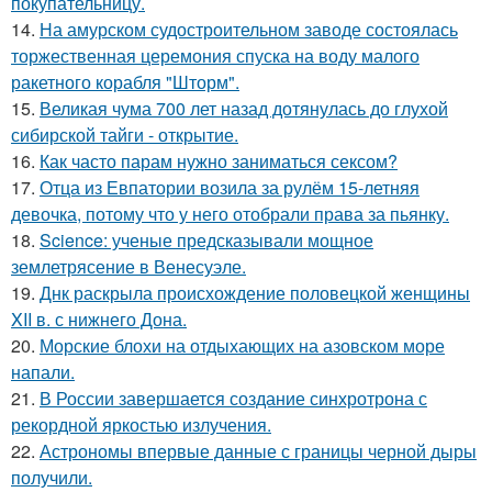
покупательницу.
14.
На амурском судостроительном заводе состоялась
торжественная церемония спуска на воду малого
ракетного корабля "Шторм".
15.
Великая чума 700 лет назад дотянулась до глухой
сибирской тайги - открытие.
16.
Как часто парам нужно заниматься сексом?
17.
Отца из Евпатории возила за рулём 15-летняя
девочка, потому что у него отобрали права за пьянку.
18.
Science: ученые предсказывали мощное
землетрясение в Венесуэле.
19.
Днк раскрыла происхождение половецкой женщины
XII в. с нижнего Дона.
20.
Морские блохи на отдыхающих на азовском море
напали.
21.
В России завершается создание синхротрона с
рекордной яркостью излучения.
22.
Астрономы впервые данные с границы черной дыры
получили.