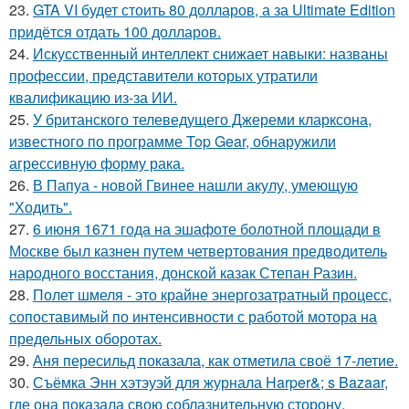
23.
GTA VI будет стоить 80 долларов, а за Ultimate Edition
придётся отдать 100 долларов.
24.
Искусственный интеллект снижает навыки: названы
профессии, представители которых утратили
квалификацию из-за ИИ.
25.
У британского телеведущего Джереми кларксона,
известного по программе Top Gear, обнаружили
агрессивную форму рака.
26.
В Папуа - новой Гвинее нашли акулу, умеющую
"Ходить".
27.
6 июня 1671 года на эшафоте болотной площади в
Москве был казнен путем четвертования предводитель
народного восстания, донской казак Степан Разин.
28.
Полет шмеля - это крайне энергозатратный процесс,
сопоставимый по интенсивности с работой мотора на
предельных оборотах.
29.
Аня пересильд показала, как отметила своё 17-летие.
30.
Съёмка Энн хэтэуэй для журнала Harper&; s Bazaar,
где она показала свою соблазнительную сторону.