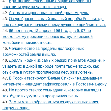
41.
Британский пенсионный общак: лейбористы
наложили руку на частные вклады.
42.
Автоматизированная конвейерная модель.
43.
Озеро бросно - самый опасный водоём России: где
оно находится и почему к нему лучше не приближаться.
44.
65 лет назад, 12 апреля 1961 года, в 9: 07 по
московскому времени человек шагнул из земной
колыбели в неизвестность.
45.
Человечество за пределы долгосрочных
возможностей земли вышло.
46.
Дриллы - одни из самых редких приматов Африки, и
увидеть их в дикой природе почти так же трудно, как
отыскать в густом тропическом лесу живую тень.
47.
В России тестируют "Белые Списки" на домашнем
интернете - инцидент зафиксировали в Ростове-на-дону.
48.
Не просто стекло: семь зданий, которые выглядят
так, будто их укутали в прозрачную ткань.
49.
Земля могла образоваться из двух разных колец
вокруг солнца.