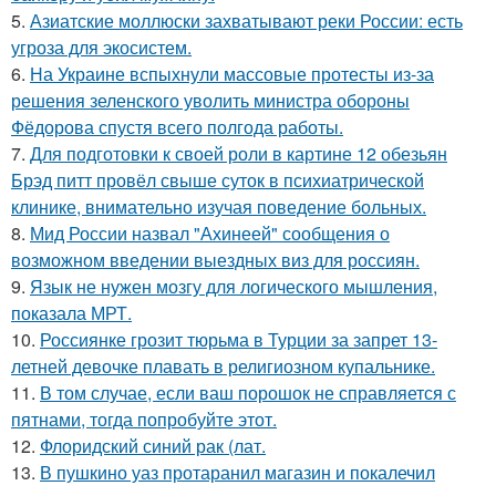
5.
Азиатские моллюски захватывают реки России: есть
угроза для экосистем.
6.
На Украине вспыхнули массовые протесты из-за
решения зеленского уволить министра обороны
Фёдорова спустя всего полгода работы.
7.
Для подготовки к своей роли в картине 12 обезьян
Брэд питт провёл свыше суток в психиатрической
клинике, внимательно изучая поведение больных.
8.
Мид России назвал "Ахинеей" сообщения о
возможном введении выездных виз для россиян.
9.
Язык не нужен мозгу для логического мышления,
показала МРТ.
10.
Россиянке грозит тюрьма в Турции за запрет 13-
летней девочке плавать в религиозном купальнике.
11.
В том случае, если ваш порошок не справляется с
пятнами, тогда попробуйте этот.
12.
Флоридский синий рак (лат.
13.
В пушкино уаз протаранил магазин и покалечил