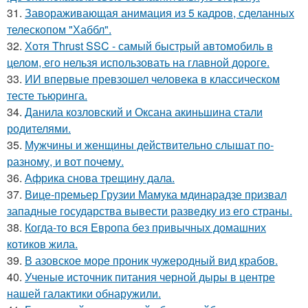
31.
Завораживающая анимация из 5 кадров, сделанных
телескопом "Хаббл".
32.
Хотя Thrust SSC - самый быстрый автомобиль в
целом, его нельзя использовать на главной дороге.
33.
ИИ впервые превзошел человека в классическом
тесте тьюринга.
34.
Данила козловский и Оксана акиньшина стали
родителями.
35.
Мужчины и женщины действительно слышат по-
разному, и вот почему.
36.
Африка снова трещину дала.
37.
Вице-премьер Грузии Мамука мдинарадзе призвал
западные государства вывести разведку из его страны.
38.
Когда-то вся Европа без привычных домашних
котиков жила.
39.
В азовское море проник чужеродный вид крабов.
40.
Ученые источник питания черной дыры в центре
нашей галактики обнаружили.