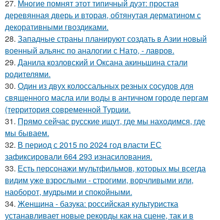
27.
Многие помнят этот типичный дуэт: простая
деревянная дверь и вторая, обтянутая дерматином с
декоративными гвоздиками.
28.
Западные страны планируют создать в Азии новый
военный альянс по аналогии с Нато, - лавров.
29.
Данила козловский и Оксана акиньшина стали
родителями.
30.
Один из двух колоссальных резных сосудов для
священного масла или воды в античном городе пергам
(территория современной Турции.
31.
Прямо сейчас русские ищут, где мы находимся, где
мы бываем.
32.
В период с 2015 по 2024 год власти ЕС
зафиксировали 664 293 изнасилования.
33.
Есть персонажи мультфильмов, которых мы всегда
видим уже взрослыми - строгими, ворчливыми или,
наоборот, мудрыми и спокойными.
34.
Женщина - базука: российская культуристка
устанавливает новые рекорды как на сцене, так и в