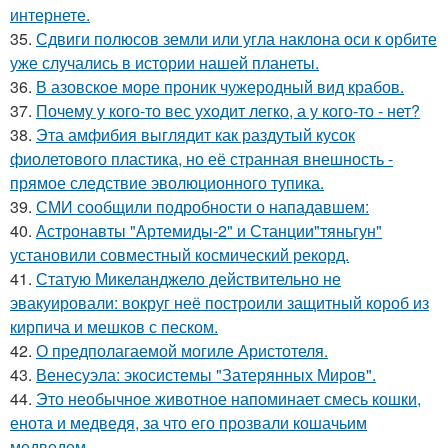
интернете.
35.
Сдвиги полюсов земли или угла наклона оси к орбите
уже случались в истории нашей планеты.
36.
В азовское море проник чужеродный вид крабов.
37.
Почему у кого-то вес уходит легко, а у кого-то - нет?
38.
Эта амфибия выглядит как раздутый кусок
фиолетового пластика, но её странная внешность -
прямое следствие эволюционного тупика.
39.
СМИ сообщили подробности о нападавшем:
40.
Астронавты "Артемиды-2" и Станции"тяньгун"
установили совместный космический рекорд.
41.
Статую Микеланджело действительно не
эвакуировали: вокруг неё построили защитный короб из
кирпича и мешков с песком.
42.
О предполагаемой могиле Аристотеля.
43.
Венесуэла: экосистемы "Затерянных Миров".
44.
Это необычное животное напоминает смесь кошки,
енота и медведя, за что его прозвали кошачьим
медведем.