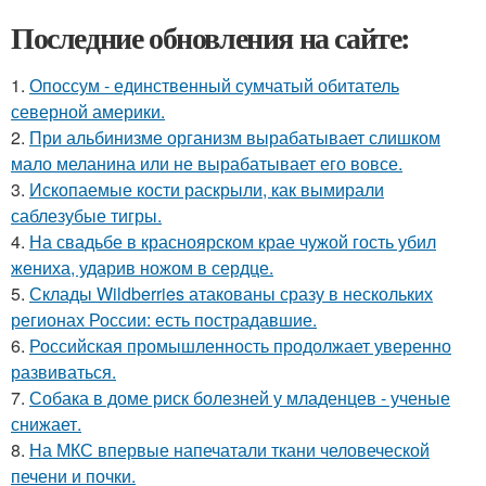
Последние обновления на сайте:
1.
Опоссум - единственный сумчатый обитатель
северной америки.
2.
При альбинизме организм вырабатывает слишком
мало меланина или не вырабатывает его вовсе.
3.
Ископаемые кости раскрыли, как вымирали
саблезубые тигры.
4.
На свадьбе в красноярском крае чужой гость убил
жениха, ударив ножом в сердце.
5.
Склады Wildberries атакованы сразу в нескольких
регионах России: есть пострадавшие.
6.
Российская промышленность продолжает уверенно
развиваться.
7.
Собака в доме риск болезней у младенцев - ученые
снижает.
8.
На МКС впервые напечатали ткани человеческой
печени и почки.