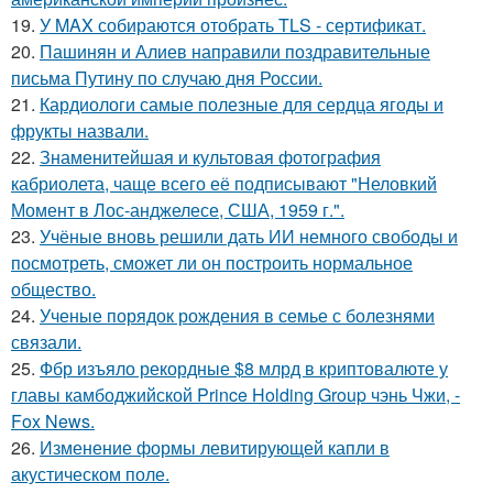
19.
У MAX собираются отобрать TLS - сертификат.
20.
Пашинян и Алиев направили поздравительные
письма Путину по случаю дня России.
21.
Кардиологи самые полезные для сердца ягоды и
фрукты назвали.
22.
Знаменитейшая и культовая фотография
кабриолета, чаще всего её подписывают "Неловкий
Момент в Лос-анджелесе, США, 1959 г.".
23.
Учёные вновь решили дать ИИ немного свободы и
посмотреть, сможет ли он построить нормальное
общество.
24.
Ученые порядок рождения в семье с болезнями
связали.
25.
Фбр изъяло рекордные $8 млрд в криптовалюте у
главы камбоджийской Prince Holding Group чэнь Чжи, -
Fox News.
26.
Изменение формы левитирующей капли в
акустическом поле.