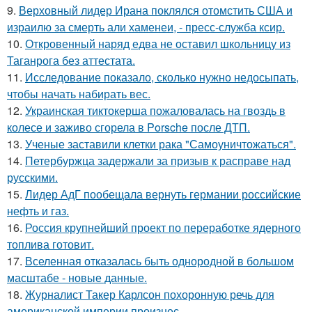
9.
Верховный лидер Ирана поклялся отомстить США и
израилю за смерть али хаменеи, - пресс-служба ксир.
10.
Откровенный наряд едва не оставил школьницу из
Таганрога без аттестата.
11.
Исследование показало, сколько нужно недосыпать,
чтобы начать набирать вес.
12.
Украинская тиктокерша пожаловалась на гвоздь в
колесе и заживо сгорела в Porsche после ДТП.
13.
Ученые заставили клетки рака "Самоуничтожаться".
14.
Петербуржца задержали за призыв к расправе над
русскими.
15.
Лидер АдГ пообещала вернуть германии российские
нефть и газ.
16.
Россия крупнейший проект по переработке ядерного
топлива готовит.
17.
Вселенная отказалась быть однородной в большом
масштабе - новые данные.
18.
Журналист Такер Карлсон похоронную речь для
американской империи произнес.