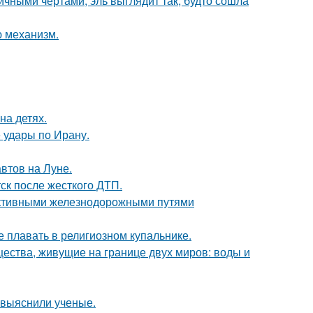
ичными чертами, эль выглядит так, будто сошла
ю механизм.
на детях.
 удары по Ирану.
втов на Луне.
ск после жесткого ДТП.
ктивными железнодорожными путями
е плавать в религиозном купальнике.
щества, живущие на границе двух миров: воды и
 выяснили ученые.