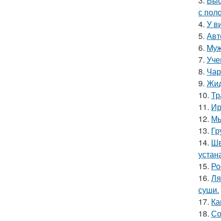
3.
Выс
с пол
4.
У в
5.
Авт
6.
Mуж
7.
Уче
8.
Чар
9.
Жид
10.
Тр
11.
Ир
12.
Мы
13.
Гр
14.
Шв
устан
15.
Ро
16.
Ля
суши.
17.
Ка
18.
Со