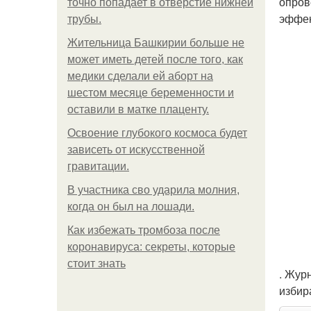
опров
точно попадает в отверстие нижней
эффек
трубы.
Жительница Башкирии больше не
может иметь детей после того, как
медики сделали ей аборт на
шестом месяце беременности и
оставили в матке плаценту.
Освоение глубокого космоса будет
зависеть от искусственной
гравитации.
В участника сво ударила молния,
когда он был на лошади.
Как избежать тромбоза после
коронавируса: секреты, которые
стоит знать
. Жур
избир