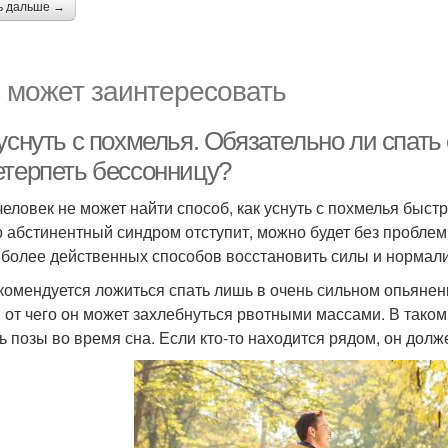
ь дальше →
 может заинтересовать
уснуть с похмелья. Обязательно ли спат
етерпеть бессонницу?
человек не может найти способ, как уснуть с похмелья быстро
о абстинентный синдром отступит, можно будет без пробле
иболее действенных способов восстановить силы и нормали
комендуется ложиться спать лишь в очень сильном опьянени
, от чего он может захлебнуться рвотными массами. В тако
ь позы во время сна. Если кто-то находится рядом, он долж