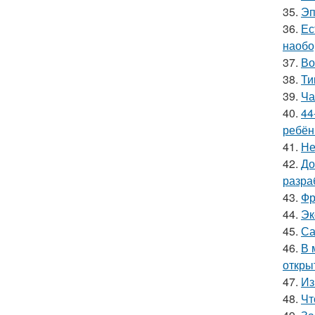
35.
Эп
36.
Ес
наобо
37.
Во
38.
Ти
39.
Ча
40.
44
ребён
41.
Не
42.
До
разра
43.
Фр
44.
Эк
45.
Са
46.
В 
откры
47.
Из
48.
Чт