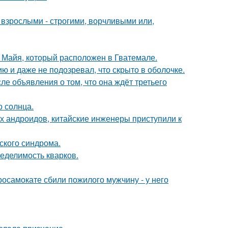
взрослыми - строгими, ворчливыми или,
и Майя, который расположен в Гватемале.
 и даже не подозревал, что скрыто в оболочке.
е объявления о том, что она ждёт третьего
о солнца.
х андроидов, китайские инженеры приступили к
ского синдрома.
еделимость кварков.
осамокате сбили пожилого мужчину - у него