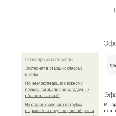
Эфф
Популярные материалы
Об
Экстернат в старших классах
школы
Почему экспедиции к южному
полюсу погибали при загадочных
Эфф
обстоятельствах?
Мы пр
Из старого зелёного патрубка
от то
вырывается струя по ровной дуге и