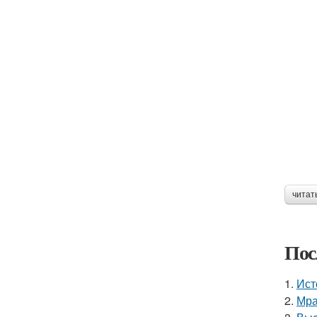
читат
Пос
1.
Ист
2.
Мра