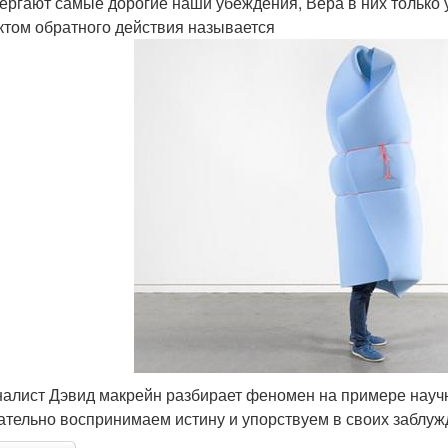
ергают самые дорогие наши убеждения, Вера в них только у
том обратного действия называется
налист Дэвид макрейн разбирает феномен на примере науч
ательно воспринимаем истину и упорствуем в своих заблуж