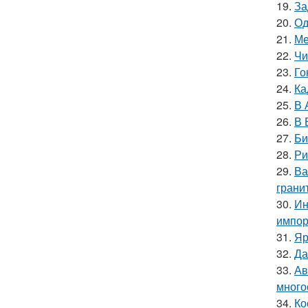
19.
За
20.
Од
21.
Ме
22.
Чи
23.
Го
24.
Ка
25.
В 
26.
В 
27.
Би
28.
Ри
29.
Ва
гранит
30.
Ин
импор
31.
Яр
32.
Да
33.
Ав
много
34.
Ко