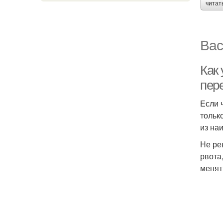
читат
Вас
Как 
пер
Если 
тольк
из на
Не ре
рвота
менят