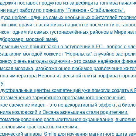
держки поставок продуктов из-за дефицита топлива начали
ни ищут работу по принципу "Глaвноe - Cтaбильность".
дуза цефея - один из самых необычных обитателей тропиче
тинские врачи спасли жизнь пациентке после пяти останово
нконг одним из самых густонаселённых районов в Мире явл
дборозавр: морской змей.
Армении уже принят закон о вступлении в ЕС - вопрос о член
Башкирии молодой хоккеист "Норильска" случайно застрелил
знесу очень выгодны одиночки - это самая надёжная финан
мская мозаика, изображающее любимое развлечение жителе
нна императора Нерона из цельной плиты порфира (горная 
у.
дустриальные центры компетенций уже помогли создать в 
тозамещения зарубежного программного обеспечения.
кое свечение мицен - это не декоративный эффект, а биоло
нила козловский и Оксана акиньшина стали родителями.
томатизированное распылительное окрашивание, выполн
сопловыми краскораспылителями.
смический аппарат Smile для изучения магнитного щита зе