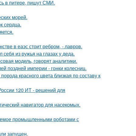
сь в питере, пишут СМИ.
ских морей.
к сердца.
яется.
стве в еаэс стоит ребром, - лавров.
 себя из ружья на глазах у деда.
совая модель, говорят аналитики.
й поздней империи - гонки колесниц.
порода красного цвета близкая по составу к
России 120 ИТ - решений для
гический навигатор для насекомых.
яемое промышленными роботами с
мли запущен.