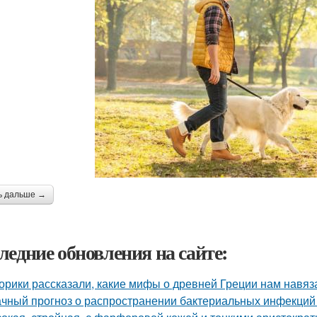
ь дальше →
ледние обновления на сайте:
орики рассказали, какие мифы о древней Греции нам навяз
чный прогноз о распространении бактериальных инфекций 