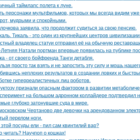
ичный таймлапс полета к луне.
ть персонажи мультфильмов, которых мы всегда видим уже 
рот, мудрыми и спокойными.
лочкова заявила, что продолжит судиться за свою пенсию.
каль. Тикаль - это один из крупнейших центров цивилизаци
стный владелец статуи отправил её на обычную реставрацию
-Летняя Натали портман впервые появилась на публике посл
ка - от своего бойфренда Танги детабля.
льзя просто так взять и не запостить эту силу и мощь нашег
бившись неплохих результатов в создании ловких и быстры
ботке гиперреалистичных лиц роботов.
уктозу признали опасным фактором в развитии метаболиче
сперимент на большом адронном коллайдере подтвердил н
мые глубоко затонувшие суда в мире.
московском Чертаново две девочки на арендованном электр
тый перелом ноги.
 этой посуды ели - пил сам квинтилий вар?
о читать? Научпоп о кошках!