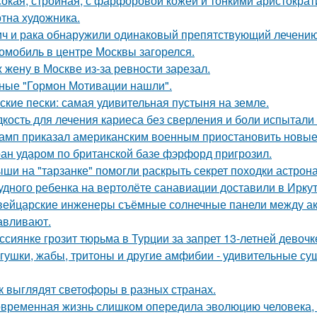
окая, стройная, с фарфоровой кожей и тонкими аристократ
отна художника.
ич и рака обнаружили одинаковый препятствующий лечени
омобиль в центре Москвы загорелся.
 жену в Москве из-за ревности зарезал.
ные "Гормон Мотивации нашли".
ские пески: самая удивительная пустыня на земле.
кость для лечения кариеса без сверления и боли испытали 
амп приказал американским военным приостановить новые
ан ударом по британской базе фэрфорд пригрозил.
ши на "тарзанке" помогли раскрыть секрет походки астрона
удного ребенка на вертолёте санавиации доставили в Иркут
ейцарские инженеры съёмные солнечные панели между а
авливают.
ссиянке грозит тюрьма в Турции за запрет 13-летней девочк
гушки, жабы, тритоны и другие амфибии - удивительные су
к выглядят светофоры в разных странах.
временная жизнь слишком опередила эволюцию человека,