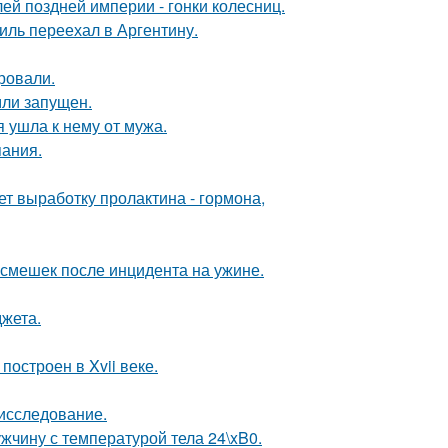
й поздней империи - гонки колесниц.
иль переехал в Аргентину.
ровали.
мли запущен.
 ушла к нему от мужа.
пания.
ет выработку пролактина - гормона,
смешек после инцидента на ужине.
жета.
остроен в Xvii веке.
 исследование.
ужчину с температурой тела 24\xB0.