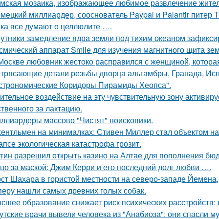
мская мозаика, изображающее любимое развлечение жителе
мецкий миллиардер, сооснователь Paypal и Palantir питер Т
ка все думают о целлюлите ….
утники замедление ядра земли под тихим океаном зафикси
смический аппарат Smile для изучения магнитного щита зе
Москве любовник жестокo расправился с женщиной, которая
трясающие детали резьбы дворца альгамбры, Гранада, Ис
строномические Коридоры Пирамиды Хеопса".
ительное воздействие на эту чувствительную зону активиру
ственного за лактацию.
ллиардеры массово "Чистят" поисковики.
ентльмен на минималках: Стивен Миллер стал объектом на
апсе экологическая катастрофа грозит.
тин разрешил открыть казино на Алтае для пополнения бюд
цо за маской: Джим Керри и его последний долг любви ….
ст Шахара в гористой местности на северо-западе Йемена, п
перу нашли самых древних голых собак.
сшее образование снижает риск психических расстройств:
утские врачи вывели человека из "Анабиоза": они спасли м