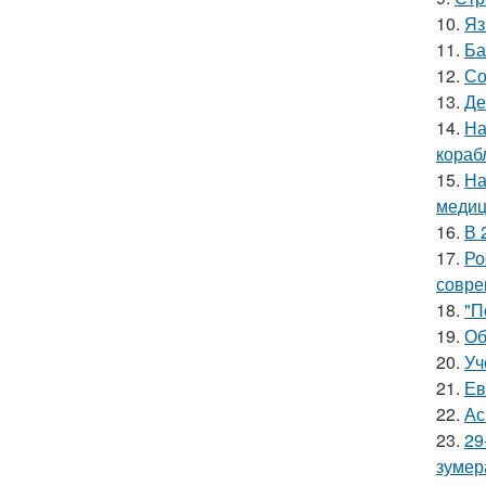
10.
Яз
11.
Ба
12.
Со
13.
Де
14.
На
кораб
15.
На
медиц
16.
В 
17.
Ро
совре
18.
"П
19.
Об
20.
Уч
21.
Ев
22.
Ас
23.
29
зумер