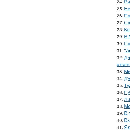
24.
Ри
25.
Не
26.
По
27.
Сп
28.
Ко
29.
В 
30.
По
31.
"А
32.
Дл
ответ
33.
Ми
34.
Дж
35.
Ту
36.
Пу
37.
Ли
38.
Мо
39.
В 
40.
Вы
41.
Як