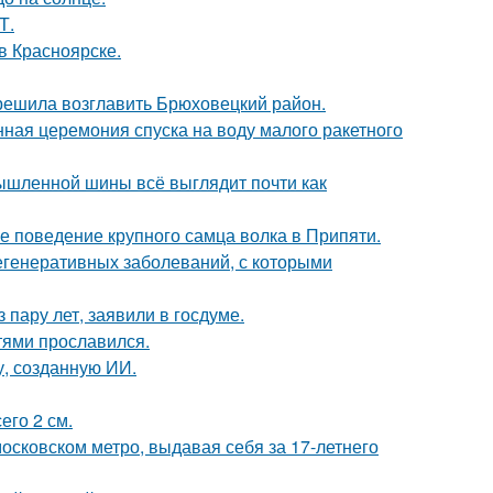
Т.
 в Красноярске.
 решила возглавить Брюховецкий район.
ная церемония спуска на воду малого ракетного
мышленной шины всё выглядит почти как
е поведение крупного самца волка в Припяти.
егенеративных заболеваний, с которыми
пару лет, заявили в госдуме.
тями прославился.
, созданную ИИ.
его 2 см.
осковском метро, выдавая себя за 17-летнего