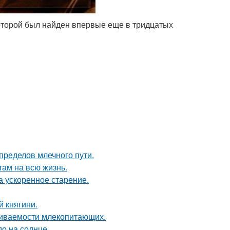
оторой был найден впервые еще в тридцатых
пределов млечного пути.
там на всю жизнь.
а ускоренное старение.
 княгини.
живаемости млекопитающих.
о на солнце.