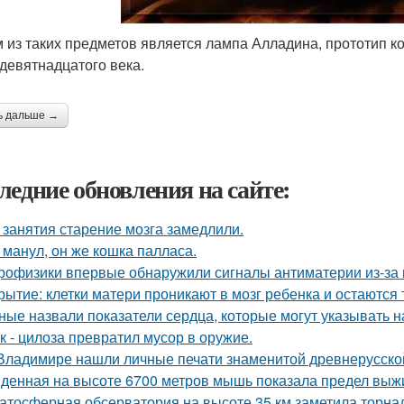
 из таких предметов является лампа Алладина, прототип к
 девятнадцатого века.
ь дальше →
ледние обновления на сайте:
 занятия старение мозга замедлили.
 манул, он же кошка палласа.
рофизики впервые обнаружили сигналы антиматерии из-за 
рытие: клетки матери проникают в мозг ребенка и остаются 
ные назвали показатели сердца, которые могут указывать н
к - цилоза превратил мусор в оружие.
Владимире нашли личные печати знаменитой древнерусской
денная на высоте 6700 метров мышь показала предел вы
атосферная обсерватория на высоте 35 км заметила торнад