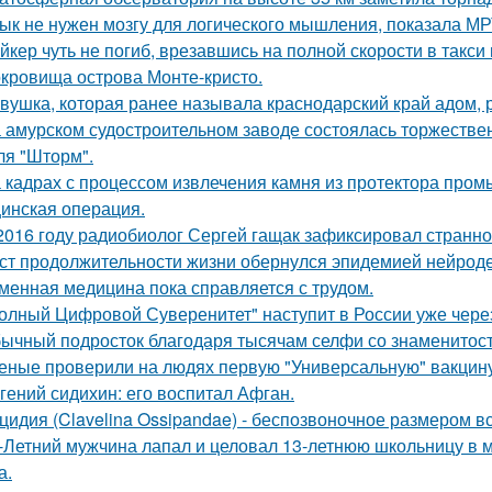
ык не нужен мозгу для логического мышления, показала МР
йкер чуть не погиб, врезавшись на полной скорости в такси
кровища острова Монте-кристо.
вушка, которая ранее называла краснодарский край адом,
 амурском судостроительном заводе состоялась торжествен
ля "Шторм".
 кадрах с процессом извлечения камня из протектора про
инская операция.
2016 году радиобиолог Сергей гащак зафиксировал странно
ст продолжительности жизни обернулся эпидемией нейрод
менная медицина пока справляется с трудом.
олный Цифровой Суверенитет" наступит в России уже через 
ычный подросток благодаря тысячам селфи со знаменитос
еные проверили на людях первую "Универсальную" вакцину
гений сидихин: его воспитал Афган.
цидия (Clavelina Ossipandae) - беспозвоночное размером вс
-Летний мужчина лапал и целовал 13-летнюю школьницу в м
а.