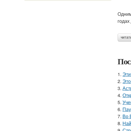
Одним
годах
читат
Пос
1.
Эти
2.
Это
3.
Аст
4.
Отк
5.
Уче
6.
Пау
7.
Во 
8.
Най
9.
Стр