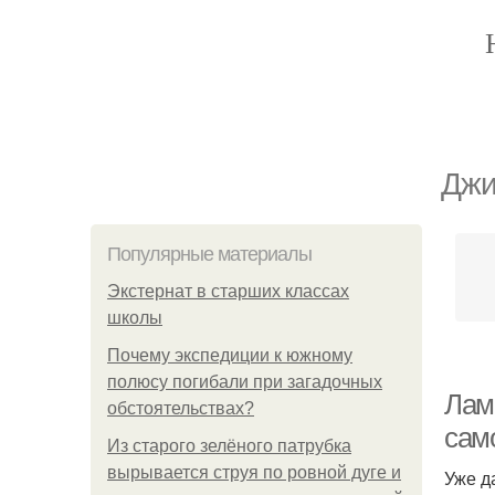
Джи
Популярные материалы
Экстернат в старших классах
школы
Почему экспедиции к южному
полюсу погибали при загадочных
Лам
обстоятельствах?
сам
Из старого зелёного патрубка
вырывается струя по ровной дуге и
Уже д