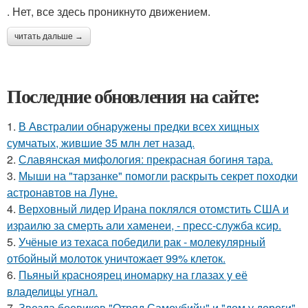
. Нет, все здесь проникнуто движением.
читать дальше →
Последние обновления на сайте:
1.
В Австралии обнаружены предки всех хищных
сумчатых, жившие 35 млн лет назад.
2.
Славянская мифология: прекрасная богиня тара.
3.
Мыши на "тарзанке" помогли раскрыть секрет походки
астронавтов на Луне.
4.
Верховный лидер Ирана поклялся отомстить США и
израилю за смерть али хаменеи, - пресс-служба ксир.
5.
Учёные из техаса победили рак - молекулярный
отбойный молоток уничтожает 99% клеток.
6.
Пьяный красноярец иномарку на глазах у её
владелицы угнал.
7.
Звезда боевиков "Отряд Самоубийц" и "дом у дороги"