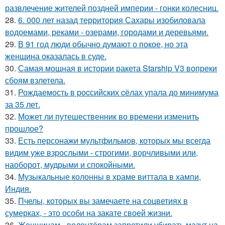
развлечение жителей поздней империи - гонки колесниц.
28.
6. 000 лет назад территория Сахары изобиловала
водоемами, реками - озерами, городами и деревьями.
29.
В 91 год люди обычно думают о покое, но эта
женщина оказалась в суде.
30.
Самая мощная в истории ракета Starship V3 вопреки
сбоям взлетела.
31.
Рождаемость в роcсийских cёлах упала до минимума
за 35 лет.
32.
Может ли путешественник во времени изменить
прошлое?
33.
Есть персонажи мультфильмов, которых мы всегда
видим уже взрослыми - строгими, ворчливыми или,
наоборот, мудрыми и спокойными.
34.
Музыкальные колонны в храме виттала в хампи,
Индия.
35.
Пчелы, которых вы замечаете на соцветиях в
сумерках, - это особи на закате своей жизни.
36.
Женщинам - волонтёрам запретили убирать мазут на