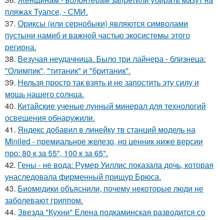
пляжах Туапсе, - СМИ.
37.
Ориксы (или сернобыки) являются символами
пустыни намиб и важной частью экосистемы этого
региона.
38.
Везучая неудачница. Было три лайнера - близнеца:
"Олимпик", "титаник" и "британик".
39.
Нельзя просто так взять и не запостить эту силу и
мощь нашего солнца.
40.
Китайские ученые лунный минерал для технологий
освещения обнаружили.
41.
Яндекс добавил в линейку тв станций модель на
Miniled - премиальное железо, но ценник ниже версии
про: 80 к за 55", 100 к за 65".
42.
Гены - не вода: Румер Уиллис показала дочь, которая
унаследовала фирменный прищур Брюса.
43.
Биомедики объяснили, почему некоторые люди не
заболевают гриппом.
44.
Звезда "Кухни" Елена подкаминская разводится со