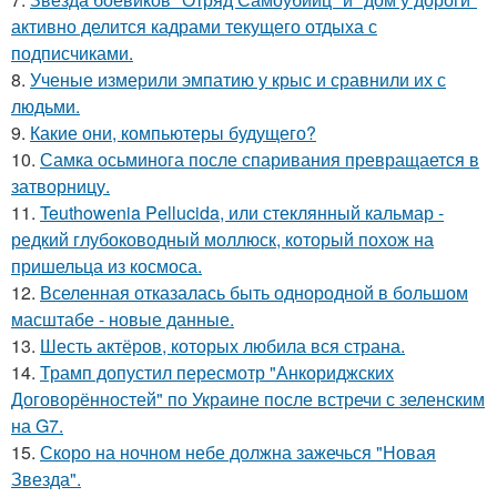
активно делится кадрами текущего отдыха с
подписчиками.
8.
Ученые измерили эмпатию у крыс и сравнили их с
людьми.
9.
Какие они, компьютеры будущего?
10.
Самка осьминога после спаривания превращается в
затворницу.
11.
Teuthowenia Pellucida, или стеклянный кальмар -
редкий глубоководный моллюск, который похож на
пришельца из космоса.
12.
Вселенная отказалась быть однородной в большом
масштабе - новые данные.
13.
Шесть актёров, которых любила вся страна.
14.
Трамп допустил пересмотр "Анкориджских
Договорённостей" по Украине после встречи с зеленским
на G7.
15.
Скоро на ночном небе должна зажечься "Новая
Звезда".