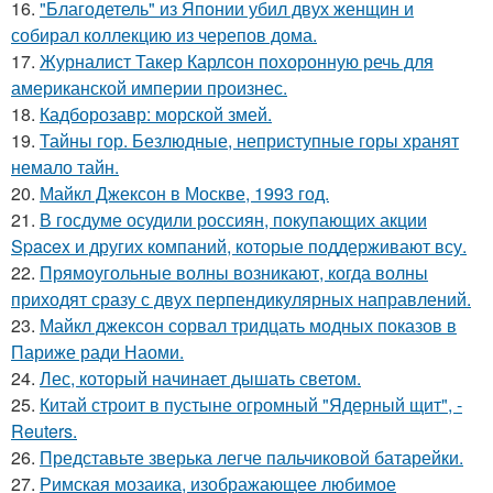
16.
"Благодетель" из Японии убил двух женщин и
собирал коллекцию из черепов дома.
17.
Журналист Такер Карлсон похоронную речь для
американской империи произнес.
18.
Кадборозавр: морской змей.
19.
Тайны гор. Безлюдные, неприступные горы хранят
немало тайн.
20.
Майкл Джексон в Москве, 1993 год.
21.
В госдуме осудили россиян, покупающих акции
Spacex и других компаний, которые поддерживают всу.
22.
Прямоугольные волны возникают, когда волны
приходят сразу с двух перпендикулярных направлений.
23.
Майкл джексон сорвал тридцать модных показов в
Париже ради Наоми.
24.
Лес, который начинает дышать светом.
25.
Китай строит в пустыне огромный "Ядерный щит", -
Reuters.
26.
Представьте зверька легче пальчиковой батарейки.
27.
Римская мозаика, изображающее любимое