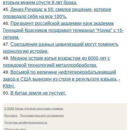
вторым мужем спустя 9 лет брака.
45.
Дениз Ричардс в 55: смелое решение, которое
оправдало себя на все 100%.
46.
Президент российской академии наук академик
Геннадий Красников поздравил телеканал "Наука" с 15-
летием.
47.
Совпадения разных цивилизаций могут поменять
хронологию истории.
48.
Медное острие копья возрастом до 6000 лет с
передовой технологией металлообработки.
49.
Восьмой по величине нефтеперерабатывающий
завод в США выведен из строя в результате взрыва, -
Kfdm.
50.
В Китае земля не пустует.
© 2026 Наука для всех простыми словами
Контакты
Пользовательское соглашение
Политика конфидециальности
Обратная связь