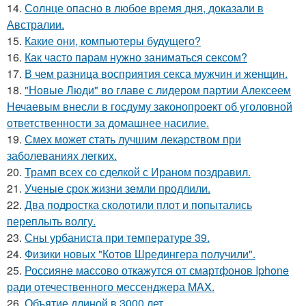
14.
Солнце опасно в любое время дня, доказали в
Австралии.
15.
Какие они, компьютеры будущего?
16.
Как часто парам нужно заниматься сексом?
17.
В чем разница восприятия секса мужчин и женщин.
18.
"Новые Люди" во главе с лидером партии Алексеем
Нечаевым внесли в госдуму законопроект об уголовной
ответственности за домашнее насилие.
19.
Смех может стать лучшим лекарством при
заболеваниях легких.
20.
Трамп всех со сделкой с Ираном поздравил.
21.
Ученые срок жизни земли продлили.
22.
Два подростка сколотили плот и попытались
переплыть волгу.
23.
Сны урбаниста при температуре 39.
24.
Физики новых "Котов Шредингера получили".
25.
Россияне массово откажутся от смартфонов Iphone
ради отечественного мессенджера MAX.
26.
Объятие длиной в 3000 лет.