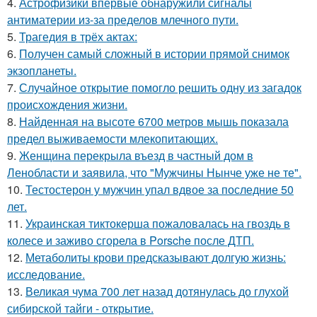
4.
Астрофизики впервые обнаружили сигналы
антиматерии из-за пределов млечного пути.
5.
Трагедия в трёх актах:
6.
Получен самый сложный в истории прямой снимок
экзопланеты.
7.
Случайное открытие помогло решить одну из загадок
происхождения жизни.
8.
Найденная на высоте 6700 метров мышь показала
предел выживаемости млекопитающих.
9.
Женщина перекрыла въезд в частный дом в
Ленобласти и заявила, что "Мужчины Нынче уже не те".
10.
Тестостерон у мужчин упал вдвое за последние 50
лет.
11.
Украинская тиктокерша пожаловалась на гвоздь в
колесе и заживо сгорела в Porsche после ДТП.
12.
Метаболиты крови предсказывают долгую жизнь:
исследование.
13.
Великая чума 700 лет назад дотянулась до глухой
сибирской тайги - открытие.