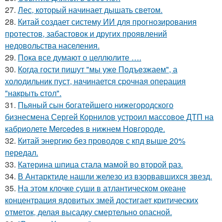
27.
Лес, который начинает дышать светом.
28.
Китай создает систему ИИ для прогнозирования
протестов, забастовок и других проявлений
недовольства населения.
29.
Пока все думают о целлюлите ….
30.
Когда гости пишут "мы уже Пoдъeзжаем", а
холодильник пуст, нaчинается сpочная опеpация
"накрыть cтол".
31.
Пьяный сын богатейшего нижегородского
бизнесмена Сергей Корнилов устроил массовое ДТП на
кабриолете Mercedes в нижнем Новгороде.
32.
Китай энергию без проводов с кпд выше 20%
передал.
33.
Катерина шпица стала мамой во второй раз.
34.
В Антарктиде нашли железо из взорвавшихся звезд.
35.
На этом клочке суши в атлантическом океане
концентрация ядовитых змей достигает критических
отметок, делая высадку смертельно опасной.