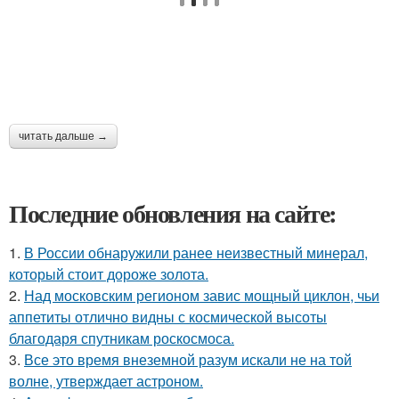
читать дальше →
Последние обновления на сайте:
1.
В России обнаружили ранее неизвестный минерал,
который стоит дороже золота.
2.
Над московским регионом завис мощный циклон, чьи
аппетиты отлично видны с космической высоты
благодаря спутникам роскосмоса.
3.
Все это время внеземной разум искали не на той
волне, утверждает астроном.