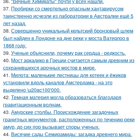
36.
"Вечные Химикаты" почти у всех нашли.
37.
Пробирки со смертельно опасным хантавирусом
таинственно исчезли из лаборатории в Австралии ещё 5
лет назад.
38.
Совершенно уникальный кельтский бронзовый шлем
был найден в Лондоне на дне реки у моста Ватерлоо в
1868 году.
39.
Ученые объяснили, почему рак сердца - редкость.
40.
Мост аркадико в Греции считается самым древним из
сохранившихся арочных мостов в мире.
41.
Милота: маленькие лестницы для котеек и ёжиков
установили вдоль каналов Амстердама - на это
выделено \u20ac100'000.
42.
Темная материя могла образоваться благодаря
гравитационным волнам.
43.
Амурские столбы. Происхождение загадочных
гранитных монументов, расположенных по течению реки
амур, до сих пор вызывает споры ученых.
44.
Висячие сады Семирамиды: загадка древнего мира.