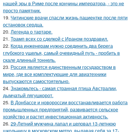
нашей эры в Риме после кончины императора, - это не
просто памятник.
19.
Читинские врачи спасли жизнь пациентке после пяти
остановок сердца.
20.
Легенда о тартаре.
21.
Трамп всех со сделкой с Ираном поздравил.
22.
Когда инженерам нужно соединить два берега
глубокого ущелья, самый очевидный путь - пробить в
скале длинный тоннель.
23.
Россия является единственным государством в
мире, где все комплектующие для авиатехники
выпускаются самостоятельно.
24.
Знакомьтесь - самая странная птица Австралии,
дымчатый лягушкорот.
25.
В Донбассе и новороссии восстанавливается работа
промышленных предприятий, развивается сельское
хозяйство и растет инвестиционная активность.
26.
29-Летний мужчина лапал и целовал 13-летнюю
школьницу в московском метро, выдавая себя за 17-