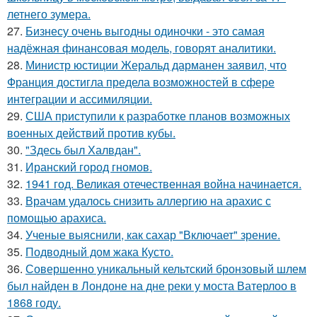
летнего зумера.
27.
Бизнесу очень выгодны одиночки - это самая
надёжная финансовая модель, говорят аналитики.
28.
Министр юстиции Жеральд дарманен заявил, что
Франция достигла предела возможностей в сфере
интеграции и ассимиляции.
29.
США приступили к разработке планов возможных
военных действий против кубы.
30.
"Здесь был Халвдан".
31.
Иранский город гномов.
32.
1941 год. Великая отечественная война начинается.
33.
Врачам удалось снизить аллергию на арахис с
помощью арахиса.
34.
Ученые выяснили, как сахар "Включает" зрение.
35.
Подводный дом жака Кусто.
36.
Совершенно уникальный кельтский бронзовый шлем
был найден в Лондоне на дне реки у моста Ватерлоо в
1868 году.