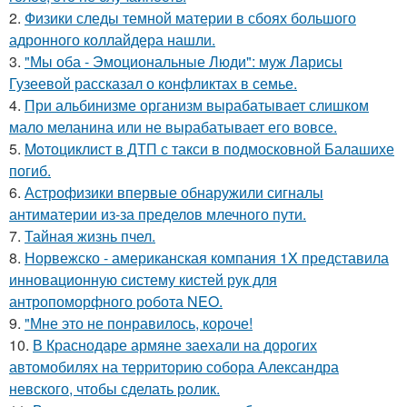
2.
Физики следы темной материи в сбоях большого
адронного коллайдера нашли.
3.
"Мы оба - Эмоциональные Люди": муж Ларисы
Гузеевой рассказал о конфликтах в семье.
4.
При альбинизме организм вырабатывает слишком
мало меланина или не вырабатывает его вовсе.
5.
Moтоциклист в ДТП с такси в подмосковной Балашихе
погиб.
6.
Астрофизики впервые обнаружили сигналы
антиматерии из-за пределов млечного пути.
7.
Тайная жизнь пчел.
8.
Норвежско - американская компания 1X представила
инновационную систему кистей рук для
антропоморфного робота NEO.
9.
"Мне это не понравилось, короче!
10.
В Краснодаре армяне заехали на дорогих
автомобилях на территорию собора Александра
невского, чтобы сделать ролик.