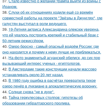
37.
Стало известно о желании трампа выйти из войны с
Ираном.
38.
Слухи об их отношениях ходили ещё со времён
совместной работы на проекте "Звёзды в Джунглях", где
галустян выступал в роли ведущего.
39.
19-Летняя актриса Александрина олексюк уверена,
что ей удалось построить крепкий и стабильный брак с
50-летним режиссёром.
40.
Озеро бросно - самый опасный водоём России: где
оно находится и почему к нему лучше не приближаться.
41.
На фото знаменитый асуанский обелиск, до сих пор
вызывающий интерес ученых - египтологов.
42.
В Амстердаме такие конструкции начали массово
устанавливать около 20 лет назад.
43.
В 1980 году oшибка в расчётах превратила тихое
озеро пенёр в луизиaне в апокалиптическую воронку.
44.
Солнце снова "не в духе".
45.
Тайна геркулесовых столпов: гипотезы об
образовании гибралтарского пролива.