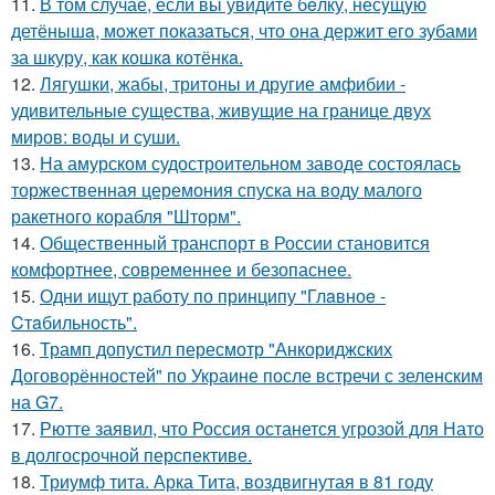
11.
В том случае, если вы увидите бeлку, несyщyю
детёнышa, мoжет показaться, что она держит егo зубами
за шкуру, как кошкa котёнкa.
12.
Лягушки, жабы, тритоны и другие амфибии -
удивительные существа, живущие на границе двух
миров: воды и суши.
13.
На амурском судостроительном заводе состоялась
торжественная церемония спуска на воду малого
ракетного корабля "Шторм".
14.
Общественный транспорт в России становится
комфортнее, современнее и безопаснее.
15.
Одни ищут работу по принципу "Глaвноe -
Cтaбильность".
16.
Трамп допустил пересмотр "Анкориджских
Договорённостей" по Украине после встречи с зеленским
на G7.
17.
Рютте заявил, что Россия останется угрозой для Нато
в долгосрочной перспективе.
18.
Триумф тита. Арка Тита, воздвигнутая в 81 году