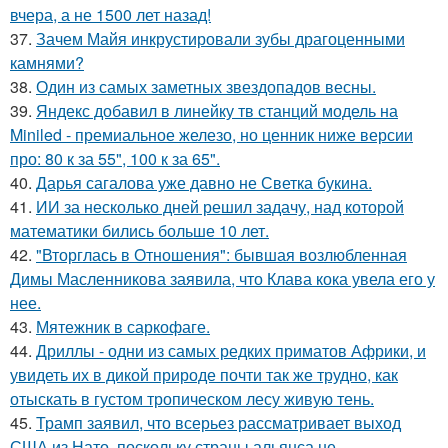
вчера, а не 1500 лет назад!
37.
Зачем Майя инкрустировали зубы драгоценными
камнями?
38.
Один из самых заметных звездопадов весны.
39.
Яндекс добавил в линейку тв станций модель на
Miniled - премиальное железо, но ценник ниже версии
про: 80 к за 55", 100 к за 65".
40.
Дарья сагалова уже давно не Светка букина.
41.
ИИ за несколько дней решил задачу, над которой
математики бились больше 10 лет.
42.
"Вторглась в Отношения": бывшая возлюбленная
Димы Масленникова заявила, что Клава кока увела его у
нее.
43.
Мятежник в саркофаге.
44.
Дриллы - одни из самых редких приматов Африки, и
увидеть их в дикой природе почти так же трудно, как
отыскать в густом тропическом лесу живую тень.
45.
Трамп заявил, что всерьез рассматривает выход
США из Нато, поскольку страны альянса не