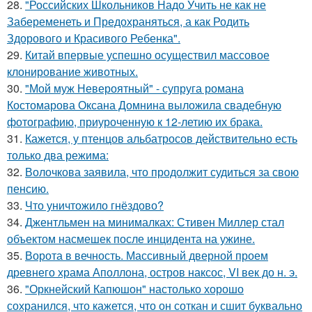
28.
"Российских Школьников Надо Учить не как не
Забеременеть и Предохраняться, а как Родить
Здорового и Красивого Ребенка".
29.
Китай впервые успешно осуществил массовое
клонирование животных.
30.
"Мой муж Невероятный" - супруга романа
Костомарова Оксана Домнина выложила свадебную
фотографию, приуроченную к 12-летию их брака.
31.
Кажется, у птенцов альбатросов действительно есть
только два режима:
32.
Волочкова заявила, что продолжит судиться за свою
пенсию.
33.
Что уничтожило гнёздово?
34.
Джентльмен на минималках: Стивен Миллер стал
объектом насмешек после инцидента на ужине.
35.
Ворота в вечность. Массивный дверной проем
древнего храма Аполлона, остров наксос, VI век до н. э.
36.
"Оркнейский Капюшон" настолько хорошо
сохранился, что кажется, что он соткан и сшит буквально