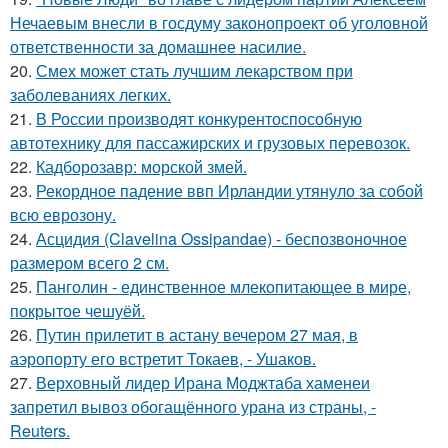
Нечаевым внесли в госдуму законопроект об уголовной
ответственности за домашнее насилие.
20.
Смех может стать лучшим лекарством при
заболеваниях легких.
21.
В России производят конкурентоспособную
автотехнику для пассажирских и грузовых перевозок.
22.
Кадборозавр: морской змей.
23.
Рекордное падение ввп Ирландии утянуло за собой
всю еврозону.
24.
Асцидия (Clavelina Ossipandae) - беспозвоночное
размером всего 2 см.
25.
Панголин - единственное млекопитающее в мире,
покрытое чешуёй.
26.
Путин прилетит в астану вечером 27 мая, в
аэропорту его встретит Токаев, - Ушаков.
27.
Верховный лидер Ирана Моджтаба хаменеи
запретил вывоз обогащённого урана из страны, -
Reuters.