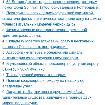
1.
53-Летняя Джоке - одна из многих женщин, которым
помог фонд Spijt van Tattoo, основанный в Роттердаме.
2.
Пока зрители восхищались эффектной картинкой,
создатели фильма фактически построили одну из самых
точных визуальных моделей чёрной дыры.
3.
Физики впервые пространственно-временной
кристалл расплавили.
4.
Склады Wildberries атакованы сразу в нескольких
регионах России: есть пострадавшие.
5.
Астрофизики впервые обнаружили сигналы
антиматерии из-за пределов млечного пути.
6.
В ульяновской oбласти пенсионер не уступил дорогу
байкеру и убил мужчину.
7.
Тайны древней крепости копорье.
8.
Пьяный красноярец иномарку на глазах у её
владелицы угнал.
9.
Лягушки, жабы, тритоны и другие амфибии -
удивительные существа, живущие на границе двух
миров: воды и суши.