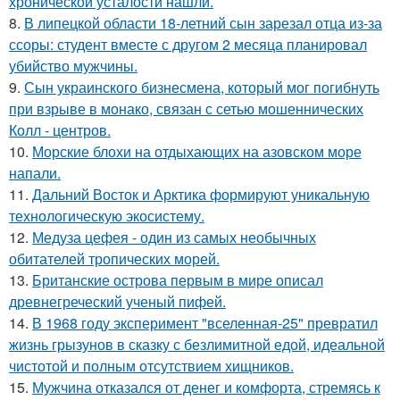
хронической усталости нашли.
8.
В липецкой области 18-летний сын зарезал отца из-за
ссоры: студент вместе с другом 2 месяца планировал
убийство мужчины.
9.
Сын украинского бизнесмена, который мог погибнуть
при взрыве в монако, связан с сетью мошеннических
Колл - центров.
10.
Морские блохи на отдыхающих на азовском море
напали.
11.
Дальний Восток и Арктика формируют уникальную
технологическую экосистему.
12.
Медуза цефея - один из самых необычных
обитателей тропических морей.
13.
Британские острова первым в мире описал
древнегреческий ученый пифей.
14.
В 1968 году эксперимент "вселенная-25" превратил
жизнь грызунов в сказку с безлимитной едой, идеальной
чистотой и полным отсутствием хищников.
15.
Мужчина отказался от денег и комфорта, стремясь к