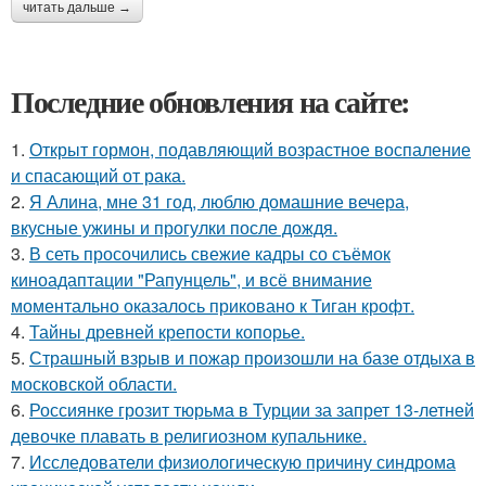
читать дальше →
Последние обновления на сайте:
1.
Открыт гормон, подавляющий возрастное воспаление
и спасающий от рака.
2.
Я Алина, мне 31 год, люблю домашние вечера,
вкусные ужины и прогулки после дождя.
3.
В сеть просочились свежие кадры со съёмок
киноадаптации "Рапунцель", и всё внимание
моментально оказалось приковано к Тиган крофт.
4.
Тайны древней крепости копорье.
5.
Страшный взрыв и пожар произошли на базе отдыха в
московской области.
6.
Россиянке грозит тюрьма в Турции за запрет 13-летней
девочке плавать в религиозном купальнике.
7.
Исследователи физиологическую причину синдрома