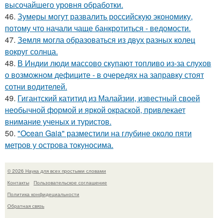
высочайшего уровня обработки.
46.
Зумеры могут развалить российскую экономику,
потому что начали чаще банкротиться - ведомости.
47.
Земля могла образоваться из двух разных колец
вокруг солнца.
48.
В Индии люди массово скупают топливо из-за слухов
о возможном дефиците - в очередях на заправку стоят
сотни водителей.
49.
Гигантский катитид из Малайзии, известный своей
необычной формой и яркой окраской, привлекает
внимание ученых и туристов.
50.
"Ocean Gaia" разместили на глубине около пяти
метров у острова токуносима.
© 2026 Наука для всех простыми словами
Контакты
Пользовательское соглашение
Политика конфидециальности
Обратная связь