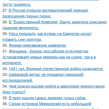
тесте тьюринга.
27.
В России открыли математический принцип
разрушения горных пород.
28.
В "Божественной Комедии" Данте заметили описание
падение метеорита.
29.
Наса показало, как вулкан на Камчатке начал
плавить снег изнутри.
30.
Физики невозможное измерили.
31.
Женщина - базука: российская культуристка
устанавливает новые рекорды как на сцене, так и в
интернете.
32.
1941 год. Великая отечественная война начинается.
33.
Цифровой детокс не оправдал ожиданий
исследователей.
34.
Чем опасен разлив нефти в акватории черного моря
близ туапсе?
35.
В перу нашли самых древних голых собак.
36.
Среди островов Микронезии есть небольшой