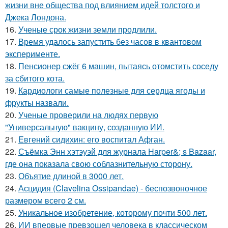
жизни вне общества под влиянием идей толстого и
Джека Лондона.
16.
Ученые срок жизни земли продлили.
17.
Время удалось запустить без часов в квантовом
эксперименте.
18.
Пенсионер сжёг 6 машин, пытаясь отомстить соседу
за сбитого кота.
19.
Кардиологи самые полезные для сердца ягоды и
фрукты назвали.
20.
Ученые проверили на людях первую
"Универсальную" вакцину, созданную ИИ.
21.
Евгений сидихин: его воспитал Афган.
22.
Съёмка Энн хэтэуэй для журнала Harper&; s Bazaar,
где она показала свою соблазнительную сторону.
23.
Объятие длиной в 3000 лет.
24.
Асцидия (Clavelina Ossipandae) - беспозвоночное
размером всего 2 см.
25.
Уникальное изобретение, которому почти 500 лет.
26.
ИИ впервые превзошел человека в классическом