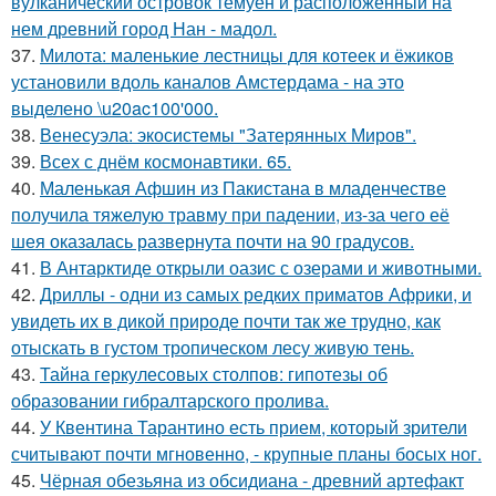
вулканический островок темуен и расположенный на
нем древний город Нан - мадол.
37.
Милота: маленькие лестницы для котеек и ёжиков
установили вдоль каналов Амстердама - на это
выделено \u20ac100'000.
38.
Венесуэла: экосистемы "Затерянных Миров".
39.
Всех с днём космонавтики. 65.
40.
Маленькая Афшин из Пакистана в младенчестве
получила тяжелую травму при падении, из-за чего её
шея оказалась развернута почти на 90 градусов.
41.
В Антарктиде открыли оазис с озерами и животными.
42.
Дриллы - одни из самых редких приматов Африки, и
увидеть их в дикой природе почти так же трудно, как
отыскать в густом тропическом лесу живую тень.
43.
Тайна геркулесовых столпов: гипотезы об
образовании гибралтарского пролива.
44.
У Квентина Тарантино есть прием, который зрители
считывают почти мгновенно, - крупные планы босых ног.
45.
Чёрная обезьяна из обсидиана - древний артефакт