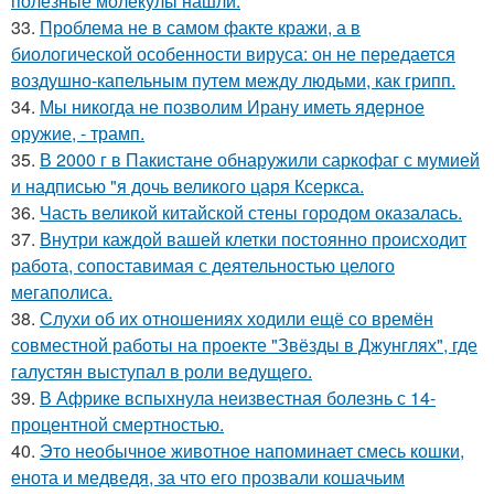
полезные молекулы нашли.
33.
Проблема не в самом факте кражи, а в
биологической особенности вируса: он не передается
воздушно-капельным путем между людьми, как грипп.
34.
Мы никогда не позволим Ирану иметь ядерное
оружие, - трамп.
35.
В 2000 г в Пакистане обнаружили саркофаг с мумией
и надписью "я дочь великого царя Ксеркса.
36.
Часть великой китайской стены городом оказалась.
37.
Внутри каждой вашей клетки постоянно происходит
работа, сопоставимая с деятельностью целого
мегаполиса.
38.
Слухи об их отношениях ходили ещё со времён
совместной работы на проекте "Звёзды в Джунглях", где
галустян выступал в роли ведущего.
39.
В Африке вспыхнула неизвестная болезнь с 14-
процентной смертностью.
40.
Это необычное животное напоминает смесь кошки,
енота и медведя, за что его прозвали кошачьим