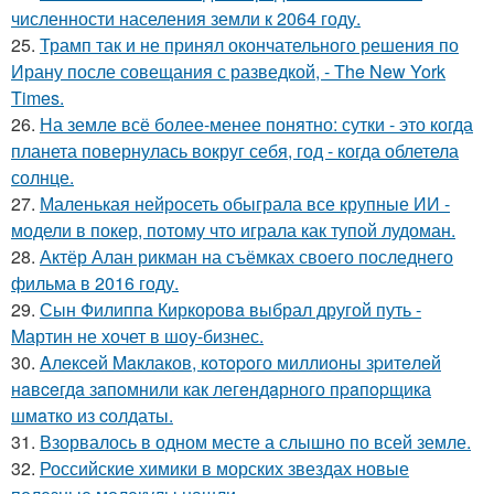
численности населения земли к 2064 году.
25.
Трамп так и не принял окончательного решения по
Ирану после совещания с разведкой, - The New York
Times.
26.
На земле всё более-менее понятно: сутки - это когда
планета повернулась вокруг себя, год - когда облетела
солнце.
27.
Маленькая нейросеть обыграла все крупные ИИ -
модели в покер, потому что играла как тупой лудоман.
28.
Актёр Алан рикман на съёмках своего последнего
фильма в 2016 году.
29.
Сын Филиппa Киркоровa выбрал другой путь -
Mартин не хочет в шоy-бизнес.
30.
Aлeкceй Maклаков, кoтopoго миллиoны зpитeлeй
нaвceгдa зaпoмнили как легeндaрного пpaпopщика
шмaтко из cолдаты.
31.
Взорвалось в одном месте а слышно по всей земле.
32.
Российские химики в морских звездах новые