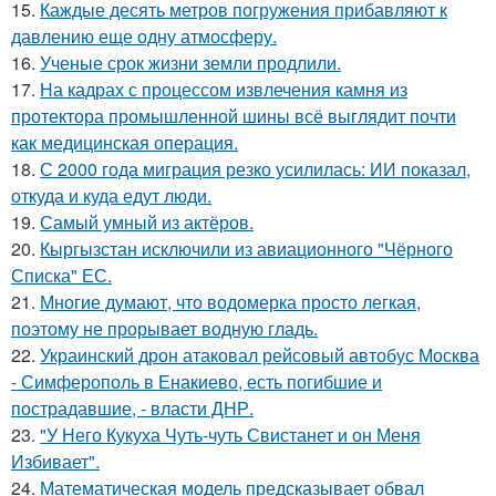
15.
Каждые десять метров погружения прибавляют к
давлению еще одну атмосферу.
16.
Ученые срок жизни земли продлили.
17.
На кадрах с процессом извлечения камня из
протектора промышленной шины всё выглядит почти
как медицинская операция.
18.
С 2000 года миграция резко усилилась: ИИ показал,
откуда и куда едут люди.
19.
Самый умный из актёров.
20.
Кыргызстан исключили из авиационного "Чёрного
Списка" ЕС.
21.
Многие думают, что водомерка просто легкая,
поэтому не прорывает водную гладь.
22.
Украинский дрон атаковал рейсовый автобус Москва
- Симферополь в Енакиево, есть погибшие и
пострадавшие, - власти ДНР.
23.
"У Него Кукуха Чуть-чуть Свистанет и он Меня
Избивает".
24.
Математическая модель предсказывает обвал