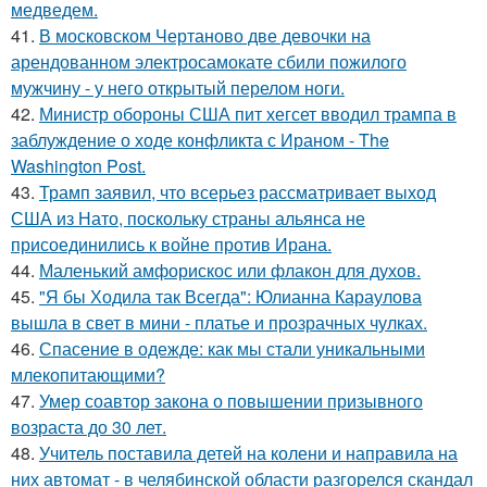
медведем.
41.
В московском Чертаново две девочки на
арендованном электросамокате сбили пожилого
мужчину - у него открытый перелом ноги.
42.
Министр обороны США пит хегсет вводил трампа в
заблуждение о ходе конфликта с Ираном - The
Washington Post.
43.
Трамп заявил, что всерьез рассматривает выход
США из Нато, поскольку страны альянса не
присоединились к войне против Ирана.
44.
Маленький амфорискос или флакон для духов.
45.
"Я бы Ходила так Всегда": Юлианна Караулова
вышла в свет в мини - платье и прозрачных чулках.
46.
Спасение в одежде: как мы стали уникальными
млекопитающими?
47.
Умер соавтор закона о повышении призывного
возраста до 30 лет.
48.
Учитель поставила детей на колени и направила на
них автомат - в челябинской области разгорелся скандал