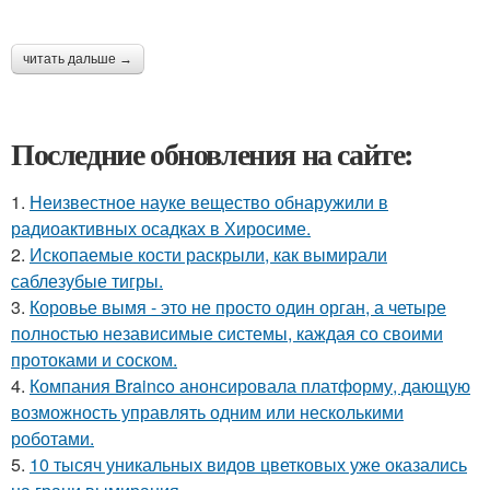
читать дальше →
Последние обновления на сайте:
1.
Неизвестное науке вещество обнаружили в
радиоактивных осадках в Хиросиме.
2.
Ископаемые кости раскрыли, как вымирали
саблезубые тигры.
3.
Коровье вымя - это не просто один орган, а четыре
полностью независимые системы, каждая со своими
протоками и соском.
4.
Компания Brainco анонсировала платформу, дающую
возможность управлять одним или несколькими
роботами.
5.
10 тысяч уникальных видов цветковых уже оказались