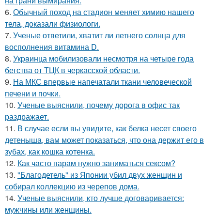
на грани вымирания.
6.
Обычный поход на стадион меняет химию нашего
тела, доказали физиологи.
7.
Ученые ответили, хватит ли летнего солнца для
восполнения витамина D.
8.
Укpaинца мобилизовали несмотря на четыре года
бегства от ТЦК в черкасской области.
9.
На МКС впервые напечатали ткани человеческой
печени и почки.
10.
Ученые выяснили, почему дорога в офис так
раздражает.
11.
В случае если вы увидите, как белка несет своего
детеныша, вам может показаться, что она держит его в
зубах, как кошка котенка.
12.
Как часто парам нужно заниматься сексом?
13.
"Благодетель" из Японии убил двух женщин и
собирал коллекцию из черепов дома.
14.
Ученые выяснили, кто лучше договаривается:
мужчины или женщины.