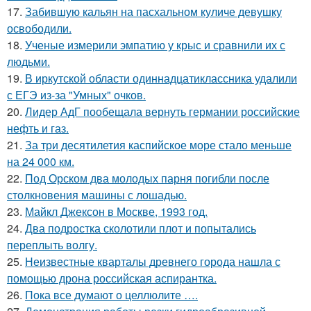
17.
Забившую кальян на пасхальном куличе девушку
освободили.
18.
Ученые измерили эмпатию у крыс и сравнили их с
людьми.
19.
В иркутской области одиннадцатиклассника удалили
с ЕГЭ из-за "Умных" очков.
20.
Лидер АдГ пообещала вернуть германии российские
нефть и газ.
21.
За три десятилетия каспийское море стало меньше
на 24 000 км.
22.
Под Орском два молодых парня погибли после
столкновения машины с лошадью.
23.
Майкл Джексон в Москве, 1993 год.
24.
Два подростка сколотили плот и попытались
переплыть волгу.
25.
Неизвестные кварталы древнего города нашла с
помощью дрона российская аспирантка.
26.
Пока все думают о целлюлите ….