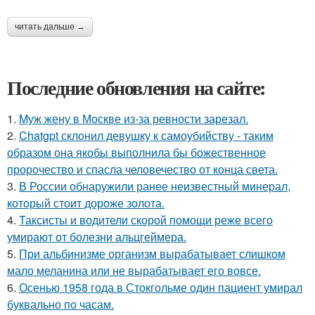
читать дальше →
Последние обновления на сайте:
1.
Mуж жену в Москве из-за ревности зарезал.
2.
Chatgpt склонил девушку к самоубийству - таким
образом она якобы выполнила бы божественное
пророчество и спасла человечество от конца света.
3.
В России обнаружили ранее неизвестный минерал,
который стоит дороже золота.
4.
Таксисты и водители скорой помощи реже всего
умирают от болезни альцгеймера.
5.
При альбинизме организм вырабатывает слишком
мало меланина или не вырабатывает его вовсе.
6.
Осенью 1958 года в Стокгольме один пациент умирал
буквально по часам.