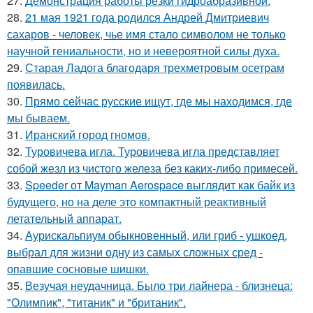
27.
Демонстрация работы резки гидроабразивной.
28.
21 мая 1921 года родился Андрей Дмитриевич
сахаров - человек, чье имя стало символом не только
научной гениальности, но и невероятной силы духа.
29.
Старая Ладога благодаря трехметровым осетрам
появилась.
30.
Прямо сейчас русские ищут, где мы находимся, где
мы бываем.
31.
Иранский город гномов.
32.
Туровичева игла. Туровичева игла представляет
собой жезл из чистого железа без каких-либо примесей.
33.
Speeder от Mayman Aerospace выглядит как байк из
будущего, но на деле это компактный реактивный
летательный аппарат.
34.
Аурискальпиум обыкновенный, или гриб - ушкоед,
выбрал для жизни одну из самых сложных сред -
опавшие сосновые шишки.
35.
Везучая неудачница. Было три лайнера - близнеца:
"Олимпик", "титаник" и "британик".