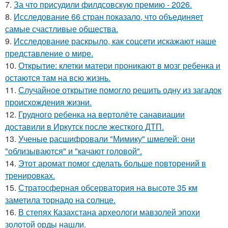
7.
За что присудили филдсовскую премию - 2026.
8.
Исследование 66 стран показало, что объединяет
самые счастливые общества.
9.
Исследование раскрыло, как соцсети искажают наше
представление о мире.
10.
Открытие: клетки матери проникают в мозг ребенка и
остаются там на всю жизнь.
11.
Случайное открытие помогло решить одну из загадок
происхождения жизни.
12.
Грудного ребенка на вертолёте санавиации
доставили в Иркутск после жесткого ДТП.
13.
Ученые расшифровали "Мимику" шмелей: они
"облизываются" и "качают головой".
14.
Этот аромат помог сделать больше повторений в
тренировках.
15.
Стратосферная обсерватория на высоте 35 км
заметила торнадо на солнце.
16.
В степях Казахстана археологи мавзолей эпохи
золотой орды нашли.