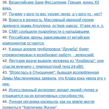
36.
Византийские бани Фессалоник, Греция, конец XII
века.
37.
Почему у кого-то вес уходит легко, а у кого-то - нет?
38.
Ворота в вечность. Массивный дверной проем
древнего храма Аполлона, остров наксос, VI век до н. э.
39.
СМИ сообщили подробности о нападавшем:
40.
Российские дроны зависимыми от китайских
компонентов остаются.
41.
К концу апреля трубопровод "Дружба" будет
отремонтирован и возобновит работу, - зеленский.
42.
Якутские врачи вывели человека из "Анабиоза": они
спасли мужчину с температурой тела 24\xB0.
43.
"Вторглась в Отношения": бывшая возлюбленная
Димы Масленникова заявила, что Клава кока увела его у
нее.
44.
Искусственный интеллект делает людей глупее и
отражается на их когнитивных способностях.
45.
Лунная органика раскрыла, как на земле могли
появиться "Кирпичики Жизни".