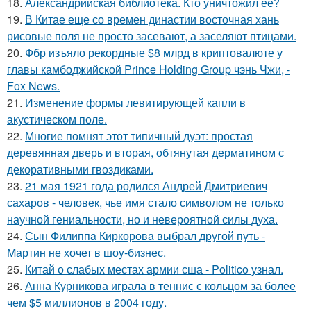
18.
Александрийская библиотека. Кто уничтожил ее?
19.
В Китае еще со времен династии восточная хань
рисовые поля не просто засевают, а заселяют птицами.
20.
Фбр изъяло рекордные $8 млрд в криптовалюте у
главы камбоджийской Prince Holding Group чэнь Чжи, -
Fox News.
21.
Изменение формы левитирующей капли в
акустическом поле.
22.
Многие помнят этот типичный дуэт: простая
деревянная дверь и вторая, обтянутая дерматином с
декоративными гвоздиками.
23.
21 мая 1921 года родился Андрей Дмитриевич
сахаров - человек, чье имя стало символом не только
научной гениальности, но и невероятной силы духа.
24.
Сын Филиппa Киркоровa выбрал другой путь -
Mартин не хочет в шоy-бизнес.
25.
Китай о слабых местах армии сша - Politico узнал.
26.
Анна Курникова играла в теннис с кольцом за более
чем $5 миллионов в 2004 году.