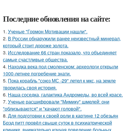
Последние обновления на сайте:
1.
Ученые "Гормон Мотивации нашли".
2.
В России обнаружили ранее неизвестный минерал,
который стоит дороже золота.
3.
Исследование 66 стран показало, что объединяет
самые счастливые общества.
4.
Находка века под смоленском: археологи открыли
1000-летнее погребение знати.
5.
Пока корабль "союз МС -29" летел к мкс, на земле
творилась своя история.
6.
Наша соседка, галактика Андромеды, во всей красе.
7.
Ученые расшифровали "Мимику" шмелей: они
"облизываются" и "качают головой".
8.
Для подготовки к своей роли в картине 12 обезьян
Брэд питт провёл свыше суток в психиатрической
клинике, внимательно изучая поведение больных.