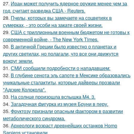
27.
Иран может получить ядерное оружие менее чем за
год, считает разведка США - Reuters.
28.
Пчелы, которых вы замечаете на соцветиях в
сумерках, - это особи на закате своей жизни.
29.
США с триллионным военным бюджетом не готовы к
современной войне, - The New York Times.
30.
В античной Греции было известно о планетах и
других светилах, но полагали, что все они движутся
вокруг земли.
31.
СМИ сообщили подробности о нападавшем:
32.
В глубине сенота эль сапоте в Мексике образовались
уникальные сталактиты, которые дайверы прозвали
"Адские Колокола".
33.
На солнце произошла вспышка M4. 3.
34.
Загадочная фигурка из музея Бруни в перу.
35.
Фруктозу признали опасным фактором в развитии
метаболического синдрома.
36.
Археологи возраст древнейших останков Homo
Sapiens установили.