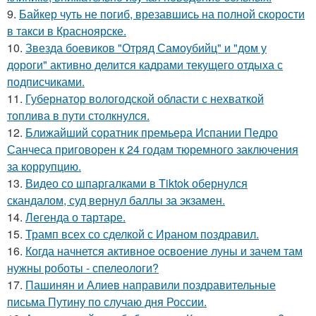
9.
Байкер чуть не погиб, врезавшись на полной скорости
в такси в Красноярске.
10.
Звезда боевиков "Отряд Самоубийц" и "дом у
дороги" активно делится кадрами текущего отдыха с
подписчиками.
11.
Губернатор вологодской области с нехваткой
топлива в пути столкнулся.
12.
Ближайший соратник премьера Испании Педро
Санчеса приговорен к 24 годам тюремного заключения
за коррупцию.
13.
Видео со шпаргалками в Tiktok обернулся
скандалом, суд вернул баллы за экзамен.
14.
Легенда о тартаре.
15.
Трамп всех со сделкой с Ираном поздравил.
16.
Когда начнется активное освоение луны и зачем там
нужны роботы - спелеологи?
17.
Пашинян и Алиев направили поздравительные
письма Путину по случаю дня России.