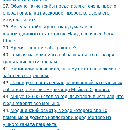
37.
Обычно такие грибы представляют очень просто:
спора попала на насекомое, проросла, съела его
изнутри - и всё.
38.
Веттуван койл. Храм в калугумалае, в
южноиндийском штате тамил Наду, посвящен богу
Шиве.
39.
Время - понятие абстрактное?
40.
Темная материя могла образоваться благодаря
гравитационным волнам.
41.
Биомедики объяснили, почему некоторые люди не
заболевают гриппом.
42.
Планируют снять сериал, основанный на реальных
событиях, о жизни американца Майкла Кэрролла.
43.
Минус 120 000 слов за год: психологи выяснили, что
люди говорят все меньше.
44.
Медицинский осмотр, в ходе которого врач с
помощью эндоскопа извлекает инородное тело из
ушного канала пациента.