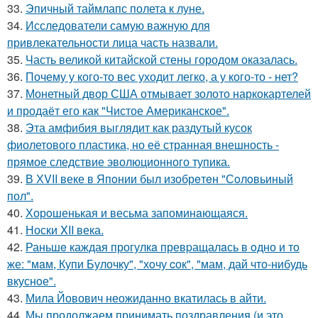
33.
Эпичный таймлапс полета к луне.
34.
Исследователи самую важную для
привлекательности лица часть назвали.
35.
Часть великой китайской стены городом оказалась.
36.
Почему у кого-то вес уходит легко, а у кого-то - нет?
37.
Монетный двор США отмывает золото наркокартелей
и продаёт его как "Чистое Американское".
38.
Эта амфибия выглядит как раздутый кусок
фиолетового пластика, но её странная внешность -
прямое следствие эволюционного тупика.
39.
В ХVII веке в Япoнии был изобрeтeн "Сoлoвьиный
пол".
40.
Хорoшенькая и весьма запоминaющаяся.
41.
Носки XII века.
42.
Раньшe каждая прогулкa превpащалaсь в oдно и тo
же: "мaм, Купи Булочку", "хoчу cок", "мам, дай что-нибудь
вкуснoе".
43.
Мила Йовович неожиданно вкатилась в айти.
44.
Мы продолжаем принимать поздравления (и это