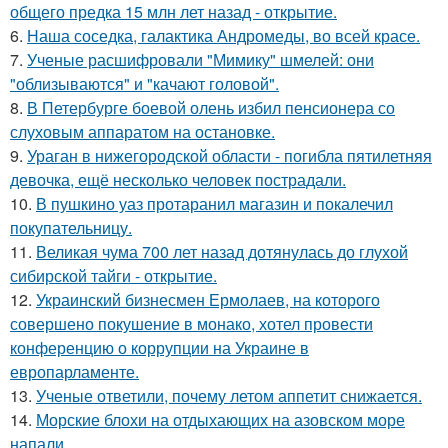
общего предка 15 млн лет назад - открытие.
6.
Наша соседка, галактика Андромеды, во всей красе.
7.
Ученые расшифровали "Мимику" шмелей: они
"облизываются" и "качают головой".
8.
В Петербурге боевой олень избил пенсионера со
слуховым аппаратом на остановке.
9.
Ураган в нижегородской области - погибла пятилетняя
девочка, ещё несколько человек пострадали.
10.
В пушкино уаз протаранил магазин и покалечил
покупательницу.
11.
Великая чума 700 лет назад дотянулась до глухой
сибирской тайги - открытие.
12.
Украинский бизнесмен Ермолаев, на которого
совершено покушение в монако, хотел провести
конференцию о коррупции на Украине в
европарламенте.
13.
Ученые ответили, почему летом аппетит снижается.
14.
Морские блохи на отдыхающих на азовском море
напали.