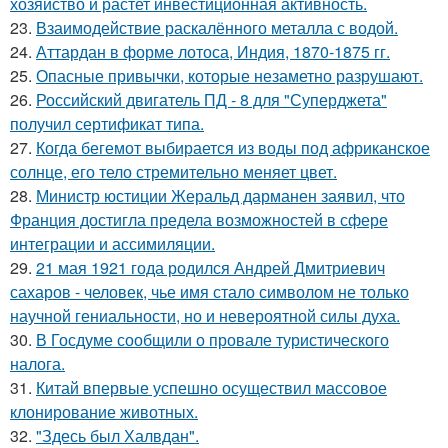
хозяйство и растет инвестиционная активность.
23.
Взаимодействие раскалённого металла с водой.
24.
Аттардан в форме лотоса, Индия, 1870-1875 гг.
25.
Опасные привычки, которые незаметно разрушают.
26.
Российский двигатель ПД - 8 для "Суперджета"
получил сертификат типа.
27.
Когда бегемот выбирается из воды под африканское
солнце, его тело стремительно меняет цвет.
28.
Министр юстиции Жеральд дарманен заявил, что
Франция достигла предела возможностей в сфере
интеграции и ассимиляции.
29.
21 мая 1921 года родился Андрей Дмитриевич
сахаров - человек, чье имя стало символом не только
научной гениальности, но и невероятной силы духа.
30.
В Госдуме сообщили о провале туристического
налога.
31.
Китай впервые успешно осуществил массовое
клонирование животных.
32.
"Здесь был Халвдан".