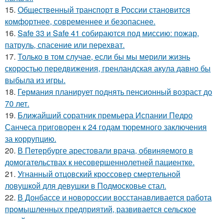
15.
Общественный транспорт в России становится
комфортнее, современнее и безопаснее.
16.
Safe 33 и Safe 41 собираются под миссию: пожар,
патруль, спасение или перехват.
17.
Только в том случае, если бы мы мерили жизнь
скоростью передвижения, гренландская акула давно бы
выбыла из игры.
18.
Германия планирует поднять пенсионный возраст до
70 лет.
19.
Ближайший соратник премьера Испании Педро
Санчеса приговорен к 24 годам тюремного заключения
за коррупцию.
20.
В Петербурге арестовали врача, обвиняемого в
домогательствах к несовершеннолетней пациентке.
21.
Угнанный отцовский кроссовер смертельной
ловушкой для девушки в Подмосковье стал.
22.
В Донбассе и новороссии восстанавливается работа
промышленных предприятий, развивается сельское