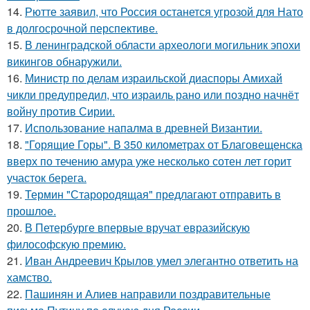
14.
Рютте заявил, что Россия останется угрозой для Нато
в долгосрочной перспективе.
15.
В ленинградской области археологи могильник эпохи
викингов обнаружили.
16.
Министр по делам израильской диаспоры Амихай
чикли предупредил, что израиль рано или поздно начнёт
войну против Сирии.
17.
Использование напалма в древней Византии.
18.
"Горящие Горы". В 350 километрах от Благовещенска
вверх по течению амура уже несколько сотен лет горит
участок берега.
19.
Термин "Старородящая" предлагают отправить в
прошлое.
20.
В Петербурге впервые вручат евразийскую
философскую премию.
21.
Иван Андреевич Крылов умел элегантно ответить на
хамство.
22.
Пашинян и Алиев направили поздравительные