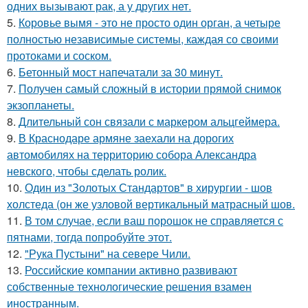
одних вызывают рак, а у других нет.
5.
Коровье вымя - это не просто один орган, а четыре
полностью независимые системы, каждая со своими
протоками и соском.
6.
Бетонный мост напечатали за 30 минут.
7.
Получен самый сложный в истории прямой снимок
экзопланеты.
8.
Длительный сон связали с маркером альцгеймера.
9.
В Краснодаре армяне заехали на дорогих
автомобилях на территорию собора Александра
невского, чтобы сделать ролик.
10.
Один из "Золотых Стандартов" в хирургии - шов
холстеда (он же узловой вертикальный матрасный шов.
11.
В том случае, если ваш порошок не справляется с
пятнами, тогда попробуйте этот.
12.
"Рука Пустыни" на севере Чили.
13.
Российские компании активно развивают
собственные технологические решения взамен
иностранным.