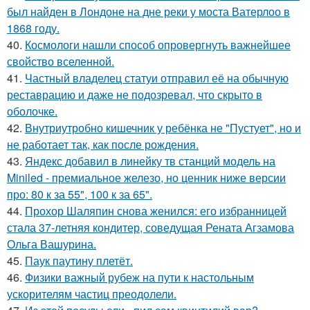
был найден в Лондоне на дне реки у моста Ватерлоо в
1868 году.
40.
Космологи нашли способ опровергнуть важнейшее
свойство вселенной.
41.
Частный владелец статуи отправил её на обычную
реставрацию и даже не подозревал, что скрыто в
оболочке.
42.
Внутриутробно кишечник у ребёнка не "Пустует", но и
не работает так, как после рождения.
43.
Яндекс добавил в линейку тв станций модель на
Miniled - премиальное железо, но ценник ниже версии
про: 80 к за 55", 100 к за 65".
44.
Прохор Шаляпин снова женился: его избранницей
стала 37-летняя кондитер, соведущая Рената Агзамова
Ольга Вашурина.
45.
Паук паутину плетёт.
46.
Физики важный рубеж на пути к настольным
ускорителям частиц преодолели.