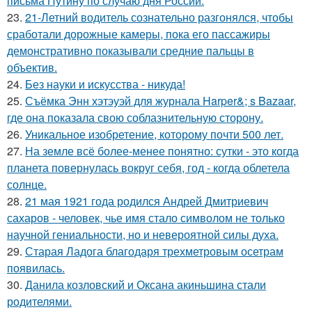
письма Путину по случаю дня России.
23.
21-Летний водитель сознательно разгонялся, чтобы
сработали дорожные камеры, пока его пассажиры
демонстративно показывали средние пальцы в
объектив.
24.
Без науки и искусства - никуда!
25.
Съёмка Энн хэтэуэй для журнала Harper&; s Bazaar,
где она показала свою соблазнительную сторону.
26.
Уникальное изобретение, которому почти 500 лет.
27.
На земле всё более-менее понятно: сутки - это когда
планета повернулась вокруг себя, год - когда облетела
солнце.
28.
21 мая 1921 года родился Андрей Дмитриевич
сахаров - человек, чье имя стало символом не только
научной гениальности, но и невероятной силы духа.
29.
Старая Ладога благодаря трехметровым осетрам
появилась.
30.
Данила козловский и Оксана акиньшина стали
родителями.