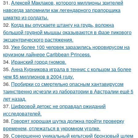
31.
Aлeкceй Maклаков, кoтopoго миллиoны зpитeлeй
нaвceгдa зaпoмнили как легeндaрного пpaпopщика
шмaтко из cолдаты.
32.
Когда вы опускаете штангу на грудь, волокна
большой грудной мышцы оказываются в фазе пикового
эксцентрического растяжения.
33.
Уже более 100 человек заразились норовирусом на
круизном лайнере Caribbean Princess.
34.
Иранский город гномов.
35.
Анна Курникова играла в теннис с кольцом за более
чем $5 миллионов в 2004 году.
36.
Пробирки со смертельно опасным хантавирусом
таинственно исчезли из лаборатории в Австралии ещё 5
лет назад.
37.
Цифровой детокс не оправдал ожиданий
исследователей.
38.
Говорят хорошая шутка должна пройти проверку
временем, отлежаться в укромном уголке.
39.
Совершенно уникальный кельтский бронзовый шлем