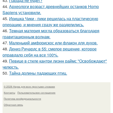
43.
Парада не будет?
44.
Археологи возраст древнейших останков Homo
Sapiens установили.
45.
Иришка Чики - пики решилась на пластическую
операцию, и мнения сразу же разделились.
46.
Темная материя могла образоваться благодаря
гравитационным волнам.
47.
Маленький амфорискос или флакон для духов.
48.
Дениз Ричардс в 55: смелое решение, которое
оправдало себя на все 100%.
49.
Певице в стиле кантри лиэнн раймс "Освобождают"
челюсть.
50.
Тайна долины падающих птиц.
© 2026 Наука для всех простыми словами
Контакты
Пользовательское соглашение
Политика конфидециальности
Обратная связь