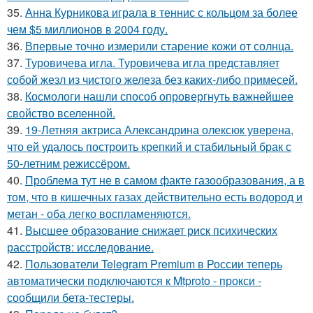
35.
Анна Курникова играла в теннис с кольцом за более
чем $5 миллионов в 2004 году.
36.
Впервые точно измерили старение кожи от солнца.
37.
Туровичева игла. Туровичева игла представляет
собой жезл из чистого железа без каких-либо примесей.
38.
Космологи нашли способ опровергнуть важнейшее
свойство вселенной.
39.
19-Летняя актриса Александрина олексюк уверена,
что ей удалось построить крепкий и стабильный брак с
50-летним режиссёром.
40.
Проблема тут не в самом факте газообразования, а в
том, что в кишечных газах действительно есть водород и
метан - оба легко воспламеняются.
41.
Высшее образование снижает риск психических
расстройств: исследование.
42.
Пользователи Telegram Premium в России теперь
автоматически подключаются к Mtproto - прокси -
сообщили бета-тестеры.