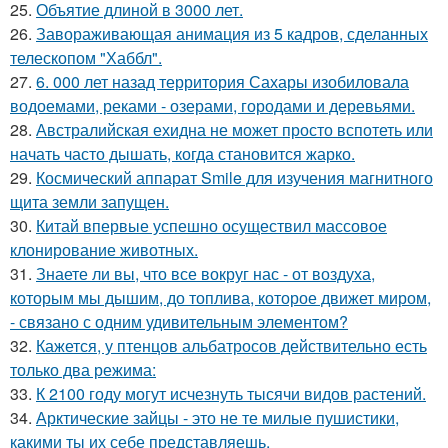
25.
Объятие длиной в 3000 лет.
26.
Завораживающая анимация из 5 кадров, сделанных
телескопом "Хаббл".
27.
6. 000 лет назад территория Сахары изобиловала
водоемами, реками - озерами, городами и деревьями.
28.
Австралийская ехидна не может просто вспотеть или
начать часто дышать, когда становится жарко.
29.
Космический аппарат Smile для изучения магнитного
щита земли запущен.
30.
Китай впервые успешно осуществил массовое
клонирование животных.
31.
Знаете ли вы, что все вокруг нас - от воздуха,
которым мы дышим, до топлива, которое движет миром,
- связано с одним удивительным элементом?
32.
Кажется, у птенцов альбатросов действительно есть
только два режима:
33.
К 2100 году могут исчезнуть тысячи видов растений.
34.
Арктические зайцы - это не те милые пушистики,
какими ты их себе представляешь.