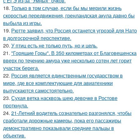
с ЕГЭ из-за "Умных" очков.
18.
Только в том случае, если бы мы мерили жизнь
скоростью передвижения, гренландская акула давно бы
выбыла из игры.
19.
Рютте заявил, что Россия останется угрозой для Нато
в долгосрочной перспективе.
20.
У птиц есть не только путь, но и цель.
21.
"Горящие Горы". В 350 километрах от Благовещенска
вверх по течению амура уже несколько сотен лет горит
участок берега.
22.
Россия является единственным государством в
мире, где все комплектующие для авиатехники
выпускаются самостоятельно.
23.
Сухая ветка насквозь шею девочке в Ростове
проткнула.
24.
21-Летний водитель сознательно разгонялся, чтобы
сработали дорожные камеры, пока его пассажиры
демонстративно показывали средние пальцы в
объектив.