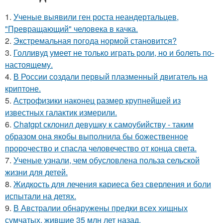
1.
Ученые выявили ген роста неандертальцев,
"Превращающий" человека в качка.
2.
Экстремальная погода нормой становится?
3.
Голливуд умеет не только играть роли, но и болеть по-
настоящему.
4.
В России создали первый плазменный двигатель на
криптоне.
5.
Астрофизики наконец размер крупнейшей из
известных галактик измерили.
6.
Chatgpt склонил девушку к самоубийству - таким
образом она якобы выполнила бы божественное
пророчество и спасла человечество от конца света.
7.
Ученые узнали, чем обусловлена польза сельской
жизни для детей.
8.
Жидкость для лечения кариеса без сверления и боли
испытали на детях.
9.
В Австралии обнаружены предки всех хищных
сумчатых, жившие 35 млн лет назад.