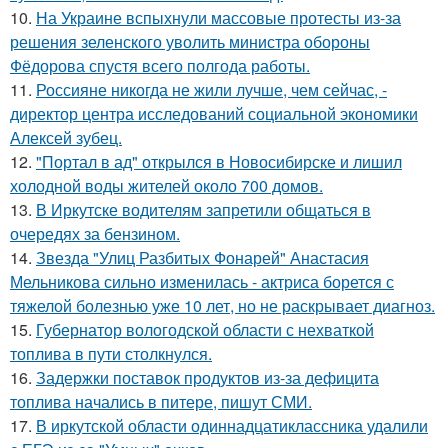
10.
На Украине вспыхнули массовые протесты из-за
решения зеленского уволить министра обороны
Фёдорова спустя всего полгода работы.
11.
Россияне никогда не жили лучше, чем сейчас, -
директор центра исследований социальной экономики
Алексей зубец.
12.
"Портал в ад" открылся в Новосибирске и лишил
холодной воды жителей около 700 домов.
13.
В Иркутске водителям запретили общаться в
очередях за бензином.
14.
Звезда "Улиц Разбитых Фонарей" Анастасия
Мельникова сильно изменилась - актриса борется с
тяжелой болезнью уже 10 лет, но не раскрывает диагноз.
15.
Губернатор вологодской области с нехваткой
топлива в пути столкнулся.
16.
Задержки поставок продуктов из-за дефицита
топлива начались в питере, пишут СМИ.
17.
В иркутской области одиннадцатиклассника удалили