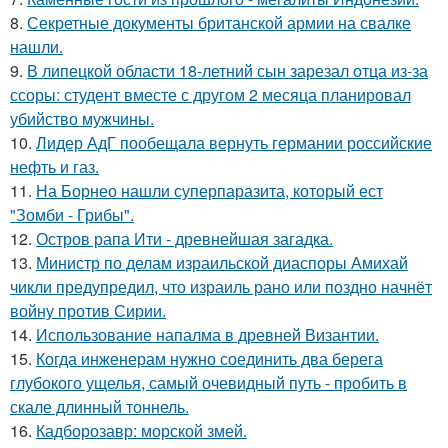
8.
Секретные документы британской армии на свалке
нашли.
9.
В липецкой области 18-летний сын зарезал отца из-за
ссоры: студент вместе с другом 2 месяца планировал
убийство мужчины.
10.
Лидер АдГ пообещала вернуть германии российские
нефть и газ.
11.
На Борнео нашли суперпаразита, который ест
"Зомби - Грибы".
12.
Остров рапа Ити - древнейшая загадка.
13.
Министр по делам израильской диаспоры Амихай
чикли предупредил, что израиль рано или поздно начнёт
войну против Сирии.
14.
Использование напалма в древней Византии.
15.
Когда инженерам нужно соединить два берега
глубокого ущелья, самый очевидный путь - пробить в
скале длинный тоннель.
16.
Кадборозавр: морской змей.