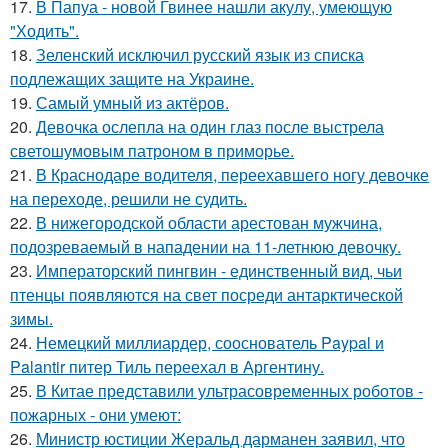
17.
В Папуа - новой Гвинее нашли акулу, умеющую
"Ходить".
18.
Зеленский исключил русский язык из списка
подлежащих защите на Украине.
19.
Самый умный из актёров.
20.
Девочка ослепла на один глаз после выстрела
светошумовым патроном в приморье.
21.
В Краснодаре водителя, переехавшего ногу девочке
на переходе, решили не судить.
22.
В нижегородской области арестован мужчина,
подозреваемый в нападении на 11-летнюю девочку.
23.
Императорский пингвин - единственный вид, чьи
птенцы появляются на свет посреди антарктической
зимы.
24.
Немецкий миллиардер, сооснователь Paypal и
Palantir питер Тиль переехал в Аргентину.
25.
В Китае представили ультрасовременных роботов -
пожарных - они умеют:
26.
Министр юстиции Жеральд дарманен заявил, что