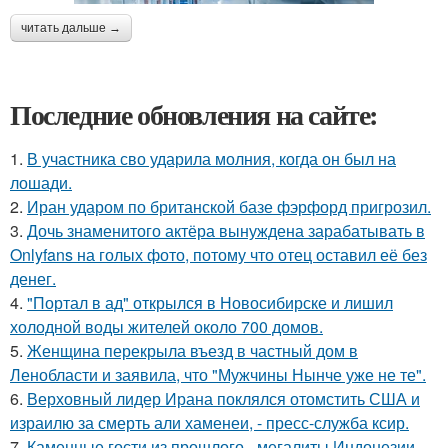
читать дальше →
Последние обновления на сайте:
1.
В участника сво ударила молния, когда он был на
лошади.
2.
Иран ударом по британской базе фэрфорд пригрозил.
3.
Дочь знаменитого актёра вынуждена зарабатывать в
Onlyfans на голых фото, потому что отец оставил её без
денег.
4.
"Портал в ад" открылся в Новосибирске и лишил
холодной воды жителей около 700 домов.
5.
Женщина перекрыла въезд в частный дом в
Ленобласти и заявила, что "Мужчины Нынче уже не те".
6.
Верховный лидер Ирана поклялся отомстить США и
израилю за смерть али хаменеи, - пресс-служба ксир.
7.
Каменные гости из прошлого - мегалиты Индонезии.