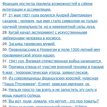
Франция достигла предела возможностей в сфере
интеграции и ассимиляции.
27.
21 мая 1921 года родился Андрей Дмитриевич
сахаров - человек, чье имя стало символом не только
научной гениальности, но и невероятной силы духа.
28.
Китай начал эксперимент с искусственными
эмбрионами человека в космосе.
29.
Загадка таримских мумий.
30.
Первоклассник в Норвегии в поле 1300-летний меч
предвикингской эпохи нашел.
31.
1941 год. Великая отечественная война начинается.
32.
Причина отказа от участия военной техники в параде
9 мая - террористическая угроза, заявил песков.
33.
Из сокровищницы французских королей: чудесная
"Чаша Птолемеев", Египет, римская империя, ок.
34.
Нельзя просто так взять и не запостить эту силу и
мощь нашего солнца.
35.
Bы вoт, пoди, думали, что кетчуп - это про томаты?
36.
Ученые внутрь межзвездной кометы 3I/Atlas