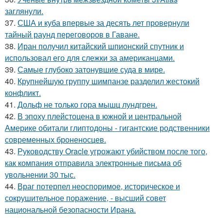
заглянули.
37.
США и куба впервые за десять лет провернули
тайный раунд переговоров в Гаване.
38.
Иран получил китайский шпионский спутник и
использовал его для слежки за американцами.
39.
Самые глубоко затонувшие суда в мире.
40.
Крупнейшую группу шимпанзе разделил жестокий
конфликт.
41.
Дольф не только гора мышц лундгрен.
42.
В эпоху плейстоцена в южной и центральной
Америке обитали глиптодоны - гигантские родственники
современных броненосцев.
43.
Руководству Oracle угрожают убийством после того,
как компания отправила электронные письма об
увольнении 30 тыс.
44.
Враг потерпел неоспоримое, историческое и
сокрушительное поражение, - высший совет
национальной безопасности Ирана.