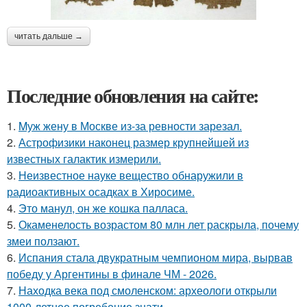
читать дальше →
Последние обновления на сайте:
1.
Mуж жену в Москве из-за ревности зарезал.
2.
Астрофизики наконец размер крупнейшей из
известных галактик измерили.
3.
Неизвестное науке вещество обнаружили в
радиоактивных осадках в Хиросиме.
4.
Это манул, он же кошка палласа.
5.
Окаменелость возрастом 80 млн лет раскрыла, почему
змеи ползают.
6.
Испания стала двукратным чемпионом мира, вырвав
победу у Аргентины в финале ЧМ - 2026.
7.
Находка века под смоленском: археологи открыли
1000-летнее погребение знати.