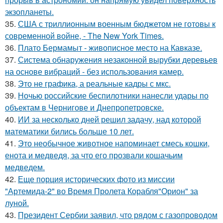
экзопланеты.
35.
США с триллионным военным бюджетом не готовы к
современной войне, - The New York Times.
36.
Плато Бермамыт - живописное место на Кавказе.
37.
Система обнаружения незаконной вырубки деревьев
на основе вибраций - без использования камер.
38.
Это не графика, а реальные кадры с мкс.
39.
Ночью российские беспилотники нанесли удары по
объектам в Чернигове и Днепропетровске.
40.
ИИ за несколько дней решил задачу, над которой
математики бились больше 10 лет.
41.
Это необычное животное напоминает смесь кошки,
енота и медведя, за что его прозвали кошачьим
медведем.
42.
Еще порция исторических фото из миссии
"Артемида-2" во Время Пролета Корабля"Орион" за
луной.
43.
Президент Сербии заявил, что рядом с газопроводом