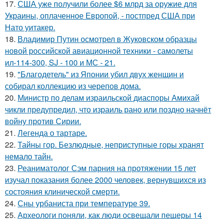
17.
США уже получили более $6 млрд за оружие для
Украины, оплаченное Европой, - постпред США при
Нато уитакер.
18.
Владимир Путин осмотрел в Жуковском образцы
новой российской авиационной техники - самолеты
ил-114-300, SJ - 100 и МС - 21.
19.
"Благодетель" из Японии убил двух женщин и
собирал коллекцию из черепов дома.
20.
Министр по делам израильской диаспоры Амихай
чикли предупредил, что израиль рано или поздно начнёт
войну против Сирии.
21.
Легенда о тартаре.
22.
Тайны гор. Безлюдные, неприступные горы хранят
немало тайн.
23.
Реаниматолог Сэм парния на протяжении 15 лет
изучал показания более 2000 человек, вернувшихся из
состояния клинической смерти.
24.
Сны урбаниста при температуре 39.
25.
Археологи поняли, как люди освещали пещеры 14