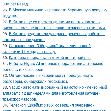
000 лет назад.
26.
В Москве мужчина из ревности беременную девушку
задушил.
27.
В Китае еще со времен династии восточная хань
рисовые поля не просто засевают, а заселяют птицами.
28.
В Китае представили ультрасовременных роботов -
пожарных - они умеют:
29.
Столкновение "Обнулило" вращение нашей
галактики 11 млрд лет назад.
30.
Катерина шпица стала мамой во второй раз.
31.
Роботы Figure AI впервые проработали автономно
более суток без сбоев.
32.
Оптоволоконные кабели могут подслушивать
разговоры, обнаружили геофизики.
33.
Vacuz - автоматизированный намоточно - ленточный
аппарат с 12 шпинделями для изготовления катушек
трансформаторов.
34.
Телескоп "Джеймс Уэбб" совершил очередной
прорыв в астрономии: он напрямую увидел поверхность