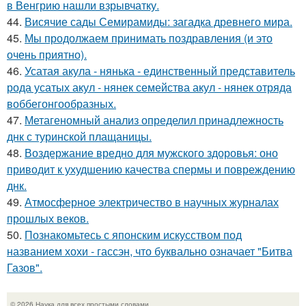
в Венгрию нашли взрывчатку.
44.
Висячие сады Семирамиды: загадка древнего мира.
45.
Мы продолжаем принимать поздравления (и это
очень приятно).
46.
Усатая акула - нянька - единственный представитель
рода усатых акул - нянек семейства акул - нянек отряда
воббегонгообразных.
47.
Метагеномный анализ определил принадлежность
днк с туринской плащаницы.
48.
Воздержание вредно для мужского здоровья: оно
приводит к ухудшению качества спермы и повреждению
днк.
49.
Атмосферное электричество в научных журналах
прошлых веков.
50.
Познакомьтесь с японским искусством под
названием хохи - гассэн, что буквально означает "Битва
Газов".
© 2026 Наука для всех простыми словами