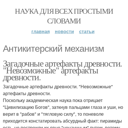
НАУКА ДЛЯ ВСЕХ ПРОСТЫМИ
СЛОВАМИ
главная
новости
статьи
Антикитерский механизм
Загадочные артефакты древности.
"Невозможные" артефакты
древности.
Загадочные артефакты древности. "Невозможные"
артефакты древности.
Поскольку академическая наука пока отрицает
"Цивилизацию Богов", заткнув пальцами глаза и уши, но
верит в "рабов" и "тягловую силу", то поневоле
приходится констатировать абсурдный факт: пирамиды
есть, но построили их явно "ненаучным" путем, потому