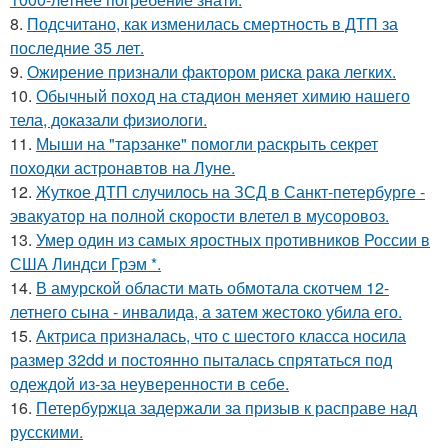
8.
Подсчитано, как изменилась смертность в ДТП за
последние 35 лет.
9.
Ожирение признали фактором риска рака легких.
10.
Обычный поход на стадион меняет химию нашего
тела, доказали физиологи.
11.
Мыши на "тарзанке" помогли раскрыть секрет
походки астронавтов на Луне.
12.
Жуткое ДТП случилось на ЗСД в Санкт-петербурге -
эвакуатор на полной скорости влетел в мусоровоз.
13.
Умер один из самых яростных противников России в
США Линдси Грэм *.
14.
В амурской области мать обмотала скотчем 12-
летнего сына - инвалида, а затем жестоко убила его.
15.
Актриса призналась, что с шестого класса носила
размер 32dd и постоянно пыталась спрятаться под
одеждой из-за неуверенности в себе.
16.
Петербуржца задержали за призыв к расправе над
русскими.