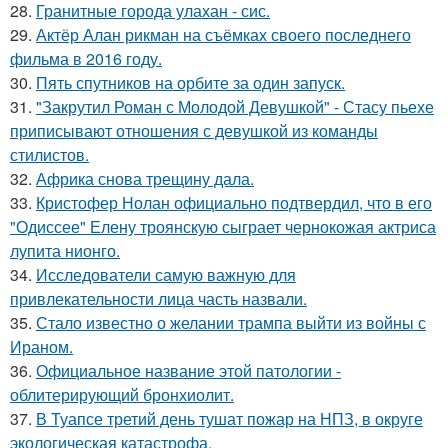
28.
Гранитные города улахан - сис.
29.
Актёр Алан рикман на съёмках своего последнего
фильма в 2016 году.
30.
Пять спутников на орбите за один запуск.
31.
"Закрутил Роман с Молодой Девушкой" - Стасу пьехе
приписывают отношения с девушкой из команды
стилистов.
32.
Африка снова трещину дала.
33.
Кристофер Нолан официально подтвердил, что в его
"Одиссее" Елену троянскую сыграет чернокожая актриса
лупита нионго.
34.
Исследователи самую важную для
привлекательности лица часть назвали.
35.
Стало известно о желании трампа выйти из войны с
Ираном.
36.
Официальное название этой патологии -
облитерирующий бронхиолит.
37.
В Туапсе третий день тушат пожар на НПЗ, в округе
экологическая катастрофа.