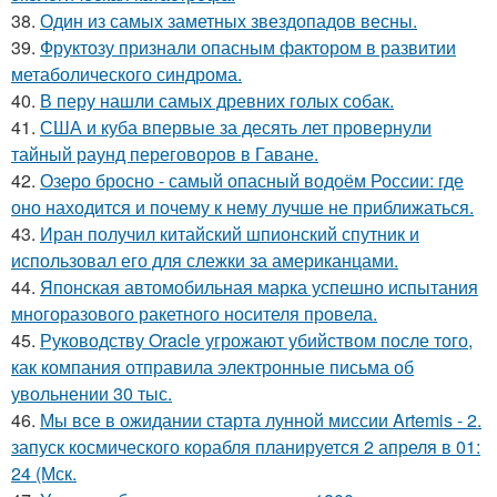
38.
Один из самых заметных звездопадов весны.
39.
Фруктозу признали опасным фактором в развитии
метаболического синдрома.
40.
В перу нашли самых древних голых собак.
41.
США и куба впервые за десять лет провернули
тайный раунд переговоров в Гаване.
42.
Озеро бросно - самый опасный водоём России: где
оно находится и почему к нему лучше не приближаться.
43.
Иран получил китайский шпионский спутник и
использовал его для слежки за американцами.
44.
Японская автомобильная марка успешно испытания
многоразового ракетного носителя провела.
45.
Руководству Oracle угрожают убийством после того,
как компания отправила электронные письма об
увольнении 30 тыс.
46.
Мы все в ожидании старта лунной миссии Artemis - 2.
запуск космического корабля планируется 2 апреля в 01:
24 (Мск.