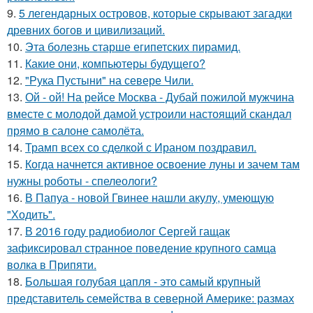
9.
5 легендарных островов, которые скрывают загадки
древних богов и цивилизаций.
10.
Эта болезнь старше египетских пирамид.
11.
Какие они, компьютеры будущего?
12.
"Рука Пустыни" на севере Чили.
13.
Ой - ой! На рейсе Москва - Дубай пожилой мужчина
вместе с молодой дамой устроили настоящий скандал
прямо в салоне самолёта.
14.
Трамп всех со сделкой с Ираном поздравил.
15.
Когда начнется активное освоение луны и зачем там
нужны роботы - спелеологи?
16.
В Папуа - новой Гвинее нашли акулу, умеющую
"Ходить".
17.
В 2016 году радиобиолог Сергей гащак
зафиксировал странное поведение крупного самца
волка в Припяти.
18.
Большая голубая цапля - это самый крупный
представитель семейства в северной Америке: размах