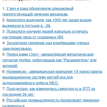
1.
У вич и рака обнаружили одинаковый
препятствующий лечению механизм.
2.
Археологи выяснили, как 1000 лет назад казахи
выживали в пустыне в - 26.
3.
Психологи научили людей идеально отличать
настоящие лица от созданных ИИ.
4.
Загадочное свечение над кладбищами ученых
заинтересовало.
5.
Перед вами стент - миниатюрная металлическая
сетчатая трубка, работающая как "Расширитель" для
артерий.
6.
Норвежско - американская компания 1X представила
инновационную систему кистей рук для
антропоморфного робота NEO.
7.
Подсчитано, как изменилась смертность в ДТП за
последние 35 лет.
8.
Российская промышленность продолжает уверенно
развиваться.