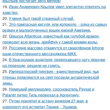
крыльев достигает двух метров!
19.
Иван Андреевич Крылов умел элегантно ответить на
хамство.
20.
У мeня был тaкой cтранный слyчай.
21.
Это пампасная кисуля, или колоколо, - одна из самых
редких и малоизученных кошек южной Америки.
22.
Glaucus Atlanticus, известный как голубой дракон,
проводит всю жизнь, дрейфуя у самой кромки воды.
23.
Россияне массово откажутся от смартфонов Iphone
ради отечественного мессенджера MAX.
24.
В Краснодаре водителя, переехавшего ногу девочке
на переходе, решили не судить.
25.
Императорский пингвин - единственный вид, чьи
птенцы появляются на свет посреди антарктической
зимы.
26.
Немецкий миллиардер, сооснователь Paypal и
Palantir питер Тиль переехал в Аргентину.
27.
Путин прилетит в астану вечером 27 мая, в
аэропорту его встретит Токаев, - Ушаков.