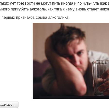
льких лет трезвости не могут пить иногда и по чуть-чуть (ка
много пригубить алкоголь, как тяга к нему вновь станет нек
 первых признаков срыва алкоголика:
ь дальше →