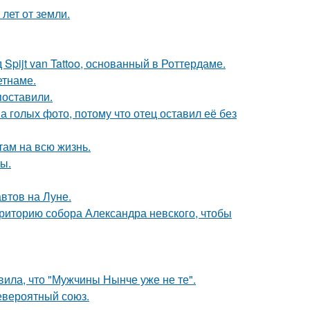
лет от земли.
Spijt van Tattoo, основанный в Роттердаме.
етнаме.
поставили.
а голых фото, потому что отец оставил её без
там на всю жизнь.
ы.
втов на Луне.
риторию собора Александра невского, чтобы
ила, что "Мужчины Нынче уже не те".
евероятный союз.