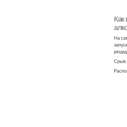
Как 
алк
На са
запус
рецид
Срыв 
Распо