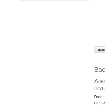
читат
Вас
Алко
под
Говор
приво