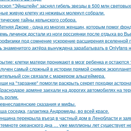
ескоп "Эйнштейн" заснял гибель звезды в 500 млн световых 
ные живую клетку из неживых молекул собрали.
тические тайны кельнского собора.
Летняя Джоке - одна из многих женщин, которым помог фонд 
емь личинок достали из ноги россиянки после отдыха во Вь
рофизики под сомнение ускорение расширения вселенной 
ь знаменитого актёра вынуждена зарабатывать в Onlyfans н
рытие: клетки матери проникают в мозг ребенка и остаются 
лучен самый сложный в истории прямой снимок экзопланет
ительный сон связали с маркером альцгеймера.
ши на "тарзанке" помогли раскрыть секрет походки астрона
Краснодаре армяне заехали на дорогих автомобилях на тер
ть ролик.
евнеславянские сказания и мифы.
ша соседка, галактика Андромеды, во всей красе.
нщина перекрыла въезд в частный дом в Ленобласти и заяв
 темноте океанского дна … уже миллионы лет существует н