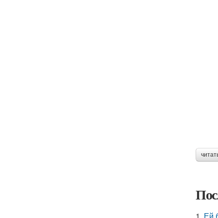
читат
Пос
1.
Ей 