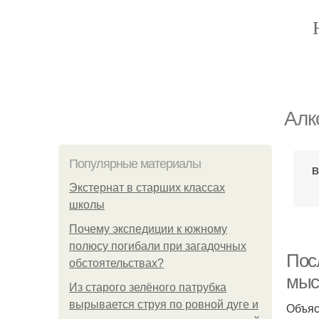
Алк
Популярные материалы
В
Экстернат в старших классах
школы
Почему экспедиции к южному
полюсу погибали при загадочных
Пос
обстоятельствах?
мыс
Из старого зелёного патрубка
вырывается струя по ровной дуге и
Объяс