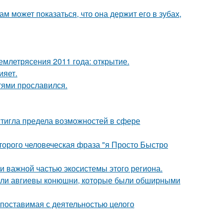
ам может показаться, что она держит его в зубах,
млетрясения 2011 года: открытие.
ияет.
тями прославился.
тигла предела возможностей в сфере
оторого человеческая фраза "я Просто Быстро
 важной частью экосистемы этого региона.
али авгиевы конюшни, которые были обширными
опоставимая с деятельностью целого