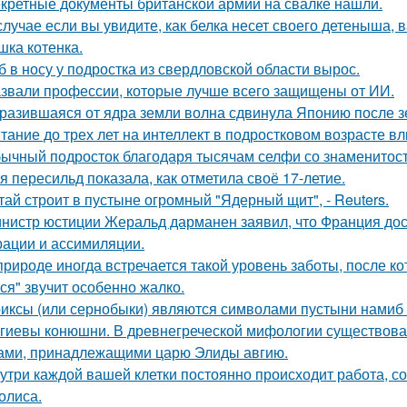
кретные документы британской армии на свалке нашли.
случае если вы увидите, как белка несет своего детеныша, в
шка котенка.
б в носу у подростка из свердловской области вырос.
звали профессии, которые лучше всего защищены от ИИ.
разившаяся от ядра земли волна сдвинула Японию после зе
тание до трех лет на интеллект в подростковом возрасте вл
ычный подросток благодаря тысячам селфи со знаменитос
я пересильд показала, как отметила своё 17-летие.
тай строит в пустыне огромный "Ядерный щит", - Reuters.
нистр юстиции Жеральд дарманен заявил, что Франция дос
рации и ассимиляции.
природе иногда встречается такой уровень заботы, после к
ся" звучит особенно жалко.
иксы (или сернобыки) являются символами пустыни намиб и
гиевы конюшни. В древнегреческой мифологии существов
ами, принадлежащими царю Элиды авгию.
утри каждой вашей клетки постоянно происходит работа, с
олиса.