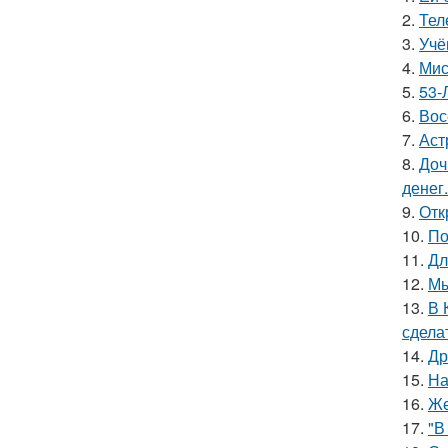
2.
Тел
3.
Учё
4.
Мис
5.
53-
6.
Вос
7.
Аст
8.
Доч
денег.
9.
Отк
10.
По
11.
Дл
12.
Мы
13.
В 
сдела
14.
Др
15.
На
16.
Же
17.
"В