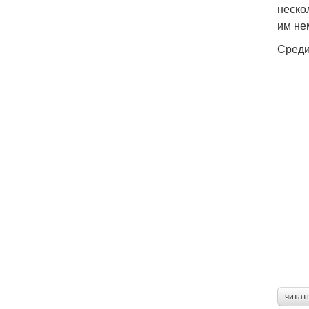
неско
им не
Среди
читат