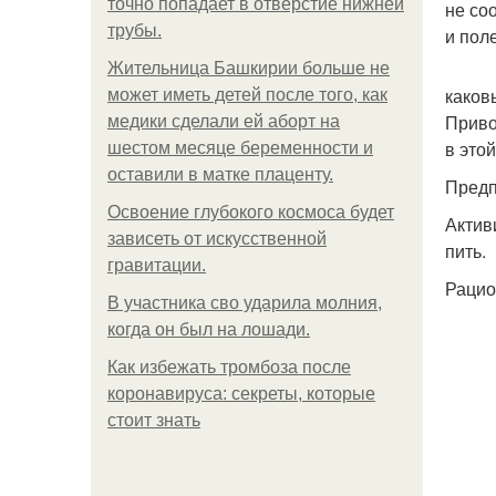
точно попадает в отверстие нижней
не со
трубы.
и пол
Жительница Башкирии больше не
каков
может иметь детей после того, как
Приво
медики сделали ей аборт на
в этой
шестом месяце беременности и
оставили в матке плаценту.
Предп
Освоение глубокого космоса будет
Актив
зависеть от искусственной
пить.
гравитации.
Рацио
В участника сво ударила молния,
когда он был на лошади.
Как избежать тромбоза после
коронавируса: секреты, которые
стоит знать