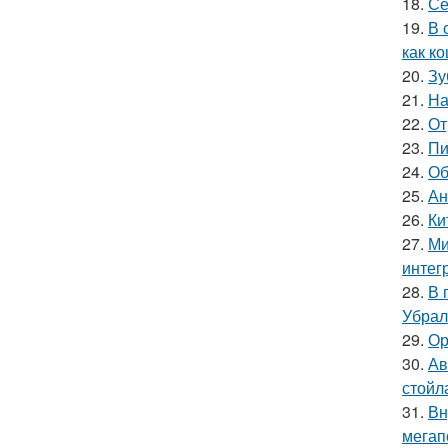
18.
Се
19.
В 
как ко
20.
Зу
21.
На
22.
От
23.
Пи
24.
Об
25.
Ан
26.
Ки
27.
Ми
интег
28.
В 
Убрал
29.
Ор
30.
Ав
стойл
31.
Вн
мегап