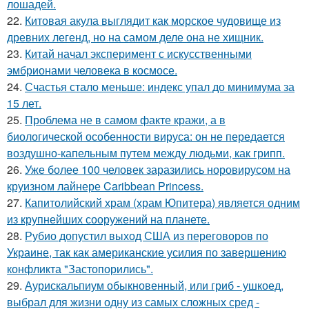
лошадей.
22.
Китовая акула выглядит как морское чудовище из
древних легенд, но на самом деле она не хищник.
23.
Китай начал эксперимент с искусственными
эмбрионами человека в космосе.
24.
Счастья стало меньше: индекс упал до минимума за
15 лет.
25.
Проблема не в самом факте кражи, а в
биологической особенности вируса: он не передается
воздушно-капельным путем между людьми, как грипп.
26.
Уже более 100 человек заразились норовирусом на
круизном лайнере Caribbean Princess.
27.
Капитолийский храм (храм Юпитера) является одним
из крупнейших сооружений на планете.
28.
Рубио допустил выход США из переговоров по
Украине, так как американские усилия по завершению
конфликта "Застопорились".
29.
Аурискальпиум обыкновенный, или гриб - ушкоед,
выбрал для жизни одну из самых сложных сред -