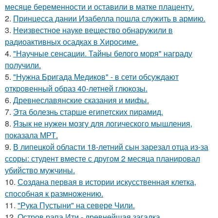
месяце беременности и оставили в матке плаценту.
2.
Принцесса дании Изабелла пошла служить в армию.
3.
Неизвестное науке вещество обнаружили в
радиоактивных осадках в Хиросиме.
4.
"Научные сенсации. Тайны белого моря" награду
получили.
5.
"Нужна Бригада Медиков" - в сети обсуждают
откровенный образ 40-летней глюкозы.
6.
Древнеславянские сказания и мифы.
7.
Эта болезнь старше египетских пирамид.
8.
Язык не нужен мозгу для логического мышления,
показала МРТ.
9.
В липецкой области 18-летний сын зарезал отца из-за
ссоры: студент вместе с другом 2 месяца планировал
убийство мужчины.
10.
Создана первая в истории искусственная клетка,
способная к размножению.
11.
"Рука Пустыни" на севере Чили.
12.
Остров рапа Ити - древнейшая загадка.