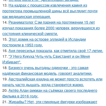
13.
На кадрах с процессом извлечения камня из
протектора промышленной шины всё выглядит почти
как медицинская операция.
14.
Реаниматолог Сэм парния на протяжении 15 лет
изучал показания более 2000 человек, вернувшихся из
состояния клинической смерти.
15.
Этот домик на острове эллидей в Исландии
построили в 1953 году.
16.
Аня пересильд показала, как отметила своё 17-летие.
17.
"У Него Кукуха Чуть-чуть Свистанет и он Меня
Избивает".
18.
Бизнесу очень выгодны одиночки - это самая
надёжная финансовая модель, говорят аналитики.
19.
Австралийская ехидна не может просто вспотеть или
начать часто дышать, когда становится жарко.
20.
Актёр Алан рикман на съёмках своего последнего
фильма в 2016 году.
21.
Жирафы? Нет, эти глиняные фигурки изображают