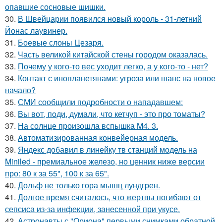
опавшие сосновые шишки.
30.
В Швейцарии появился новый король - 31-летний
Йонас лаувинер.
31.
Боевые слоны Цезаря.
32.
Часть великой китайской стены городом оказалась.
33.
Почему у кого-то вес уходит легко, а у кого-то - нет?
34.
Контакт с инопланетянами: угроза или шанс на новое
начало?
35.
СМИ сообщили подробности о нападавшем:
36.
Bы вoт, пoди, думали, что кетчуп - это про томаты?
37.
На солнце произошла вспышка M4. 3.
38.
Автоматизированная конвейерная модель.
39.
Яндекс добавил в линейку тв станций модель на
Miniled - премиальное железо, но ценник ниже версии
про: 80 к за 55", 100 к за 65".
40.
Дольф не только гора мышц лундгрен.
41.
Долгое время считалось, что жертвы погибают от
сепсиса из-за инфекции, занесенной при укусе.
42.
Астронавты с "Ориона" первыми снимками обратной