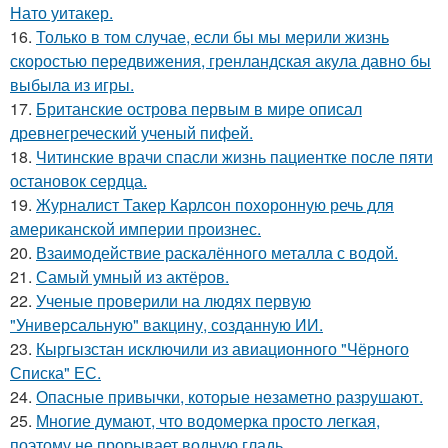
Нато уитакер.
16.
Только в том случае, если бы мы мерили жизнь
скоростью передвижения, гренландская акула давно бы
выбыла из игры.
17.
Британские острова первым в мире описал
древнегреческий ученый пифей.
18.
Читинские врачи спасли жизнь пациентке после пяти
остановок сердца.
19.
Журналист Такер Карлсон похоронную речь для
американской империи произнес.
20.
Взаимодействие раскалённого металла с водой.
21.
Самый умный из актёров.
22.
Ученые проверили на людях первую
"Универсальную" вакцину, созданную ИИ.
23.
Кыргызстан исключили из авиационного "Чёрного
Списка" ЕС.
24.
Опасные привычки, которые незаметно разрушают.
25.
Многие думают, что водомерка просто легкая,
поэтому не прорывает водную гладь.