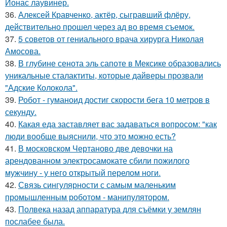
Йонас лаувинер.
36.
Алексей Кравченко, актёр, сыгравший флёру,
действительно прошел через ад во время съемок.
37.
5 советов от гениального врача хирурга Николая
Амосова.
38.
В глубине сенота эль сапоте в Мексике образовались
уникальные сталактиты, которые дайверы прозвали
"Адские Колокола".
39.
Робот - гуманоид достиг скорости бега 10 метров в
секунду.
40.
Какая еда заставляет вас задаваться вопросом: "как
люди вообще выяснили, что это можно есть?
41.
В московском Чертаново две девочки на
арендованном электросамокате сбили пожилого
мужчину - у него открытый перелом ноги.
42.
Связь сингулярности с самым маленьким
промышленным роботом - манипулятором.
43.
Полвека назад аппаратура для съёмки у землян
послабее была.