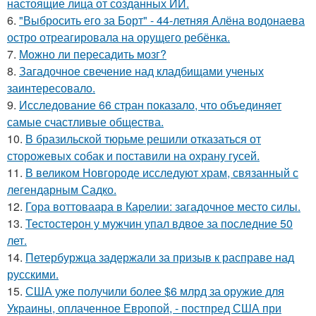
настоящие лица от созданных ИИ.
6.
"Выбросить его за Борт" - 44-летняя Алёна водонаева
остро отреагировала на орущего ребёнка.
7.
Можно ли пересадить мозг?
8.
Загадочное свечение над кладбищами ученых
заинтересовало.
9.
Исследование 66 стран показало, что объединяет
самые счастливые общества.
10.
В бразильской тюрьме решили отказаться от
сторожевых собак и поставили на охрану гусей.
11.
В великом Новгороде исследуют храм, связанный с
легендарным Садко.
12.
Гора воттоваара в Карелии: загадочное место силы.
13.
Тестостерон у мужчин упал вдвое за последние 50
лет.
14.
Петербуржца задержали за призыв к расправе над
русскими.
15.
США уже получили более $6 млрд за оружие для
Украины, оплаченное Европой, - постпред США при