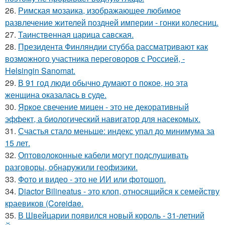
26.
Римская мозаика, изображающее любимое
развлечение жителей поздней империи - гонки колесниц.
27.
Таинственная царица савская.
28.
Президента Финляндии стубба рассматривают как
возможного участника переговоров с Россией, -
Helsingin Sanomat.
29.
В 91 год люди обычно думают о покое, но эта
женщина оказалась в суде.
30.
Яркое свечение мицен - это не декоративный
эффект, а биологический навигатор для насекомых.
31.
Счастья стало меньше: индекс упал до минимума за
15 лет.
32.
Оптоволоконные кабели могут подслушивать
разговоры, обнаружили геофизики.
33.
Фото и видео - это не ИИ или фотошоп.
34.
Diactor Bilineatus - это клоп, относящийся к семейству
краевиков (Coreidae.
35.
В Швейцарии появился новый король - 31-летний