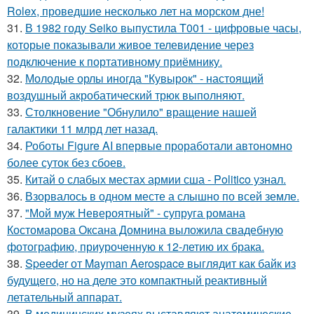
Rolex, проведшие несколько лет на морском дне!
31.
В 1982 году Seiko выпустила T001 - цифровые часы,
которые показывали живое телевидение через
подключение к портативному приёмнику.
32.
Молодые орлы иногда "Кувырок" - настоящий
воздушный акробатический трюк выполняют.
33.
Столкновение "Обнулило" вращение нашей
галактики 11 млрд лет назад.
34.
Роботы Figure AI впервые проработали автономно
более суток без сбоев.
35.
Китай о слабых местах армии сша - Politico узнал.
36.
Взорвалось в одном месте а слышно по всей земле.
37.
"Мой муж Невероятный" - супруга романа
Костомарова Оксана Домнина выложила свадебную
фотографию, приуроченную к 12-летию их брака.
38.
Speeder от Mayman Aerospace выглядит как байк из
будущего, но на деле это компактный реактивный
летательный аппарат.
39.
В медицинских музеях выставляют анатомические