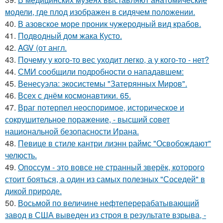
модели, где плод изображен в сидячем положении.
40.
В азовское море проник чужеродный вид крабов.
41.
Подводный дом жака Кусто.
42.
AGV (от англ.
43.
Почему у кого-то вес уходит легко, а у кого-то - нет?
44.
СМИ сообщили подробности о нападавшем:
45.
Венесуэла: экосистемы "Затерянных Миров".
46.
Всех с днём космонавтики. 65.
47.
Враг потерпел неоспоримое, историческое и
сокрушительное поражение, - высший совет
национальной безопасности Ирана.
48.
Певице в стиле кантри лиэнн раймс "Освобождают"
челюсть.
49.
Опоссум - это вовсе не странный зверёк, которого
стоит бояться, а один из самых полезных "Соседей" в
дикой природе.
50.
Восьмой по величине нефтеперерабатывающий
завод в США выведен из строя в результате взрыва, -