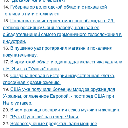
14.
Губернатор вологодской области с нехваткой
топлива в пути столкнулся.
15.
Пользователи интернета массово обсуждают 23-
летнюю россиянку Соня золоеву, называя ее
обладательницей самого гармоничного телосложения в
индустрии.
16.
В пушкино уаз протаранил магазин и покалечил
покупательницу.
17.
В иркутской области одиннадцатиклассника удалили
с ЕГЭ из-за "Умных" очков.
18.
Создана первая в истории искусственная клетка,
способная к размножению.
19.
США уже получили более $6 млрд за оружие для
Украины, оплаченное Европой, - постпред США при
Нато уитакер.
20.
В чем разница восприятия секса мужчин и женщин.
21.
"Рука Пустыни" на севере Чили.
22.
Science: ученые предсказывали мощное