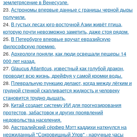
землетрясение в Венесуэле.
23.
Астрономы впервые данные с границы черной дыры
получили.
24.
В густых лесах юго-восточной Азии живёт птица,
которую почти невозможно заметить, даже стоя рядом.
25.
В Петербурге впервые вручат евразийскую
философскую премию.
26.
Археологи поняли, как люди освещали пещеры 14
000 лет назад.
27.
Glaucus Atlanticus, известный как голубой дракон,
проводит всю жизнь, дрейфуя у самой кромки воды.
28.
Плевральную пункцию делают, когда между лёгким и
грудной стенкой скапливается жидкость и человеку
становится трудно дышать.
29.
Китай создает систему ИИ для прогнозирования
протестов, забастовок и других проявлений
недовольства населения.
30.
Австралийский сёрфер Мэтт каддихи наткнулся на
неожиданный "Сокровищный Улов" - наручные часы