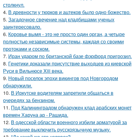
столкнул.
4.
В древности у тюрков и ацтеков было одно божество.
5.
Загадочное свечение над кладбищами ученых
заинтересовало.
6.
Коровье вымя - это не просто один орган, а четыре
полностью независимые системы, каждая со своими
протоками и соском.
7.
Иран ударом по британской базе фэрфорд пригрозил.
8.
Генетики доказали присутствие выходцев из киевской
Руси в Вильнюсе Xiii века.
9.
Новый поселок эпохи викингов под Новгородом
обнаружили.
10.
В Иркутске водителям запретили общаться в
очередях за бензином.
11.
Под Калининградом обнаружен клад арабских монет
времен Харуна ар - Рашида.
12.
В одесской области военного избили арматурой за
требование выключить русскоязычную музыку.
13.
"Да какой же это человек?