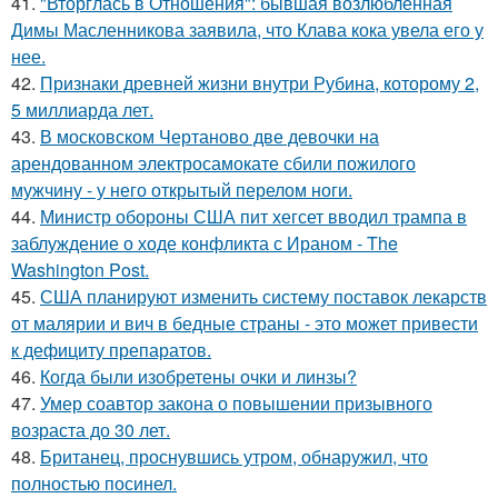
41.
"Вторглась в Отношения": бывшая возлюбленная
Димы Масленникова заявила, что Клава кока увела его у
нее.
42.
Признаки древней жизни внутри Рубина, которому 2,
5 миллиарда лет.
43.
В московском Чертаново две девочки на
арендованном электросамокате сбили пожилого
мужчину - у него открытый перелом ноги.
44.
Министр обороны США пит хегсет вводил трампа в
заблуждение о ходе конфликта с Ираном - The
Washington Post.
45.
США планируют изменить систему поставок лекарств
от малярии и вич в бедные страны - это может привести
к дефициту препаратов.
46.
Когда были изобретены очки и линзы?
47.
Умер соавтор закона о повышении призывного
возраста до 30 лет.
48.
Британец, проснувшись утром, обнаружил, что
полностью посинел.