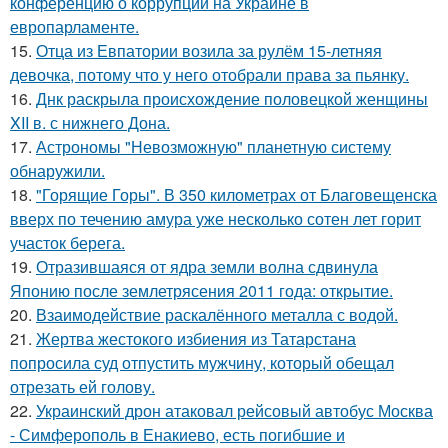
конференцию о коррупции на Украине в
европарламенте.
15.
Отца из Евпатории возила за рулём 15-летняя
девочка, потому что у него отобрали права за пьянку.
16.
Днк раскрыла происхождение половецкой женщины
XII в. с нижнего Дона.
17.
Астрономы "Невозможную" планетную систему
обнаружили.
18.
"Горящие Горы". В 350 километрах от Благовещенска
вверх по течению амура уже несколько сотен лет горит
участок берега.
19.
Отразившаяся от ядра земли волна сдвинула
Японию после землетрясения 2011 года: открытие.
20.
Взаимодействие раскалённого металла с водой.
21.
Жертва жестокого избиения из Татарстана
попросила суд отпустить мужчину, который обещал
отрезать ей голову.
22.
Украинский дрон атаковал рейсовый автобус Москва
- Симферополь в Енакиево, есть погибшие и