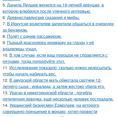
5.
Данила Якушев женился на 19-летней девушке, в
которую влюбился после уличного интервью.
6.
Древнеславянские сказания и мифы.
7.
В Иркутске водителям запретили общаться в очередях
за бензином.
8.
Полёт с одним пассажиром.
9.
Пьяный красноярец иномарку на глазах у её
владелицы угнал.
10.
В том случае, если ваш порошок не справляется с
пятнами, тогда попробуйте этот.
11.
Исследование показало, сколько нужно недосыпать,
чтобы начать набирать вес.
12.
В амурской области мать обмотала скотчем 12-
летнего сына - инвалида, а затем жестоко убила его.
13.
Ураган в нижегородской области - погибла
пятилетняя девочка, ещё несколько человек пострадали.
14.
Украинский бизнесмен Ермолаев, на которого
совершено покушение в монако, хотел провести