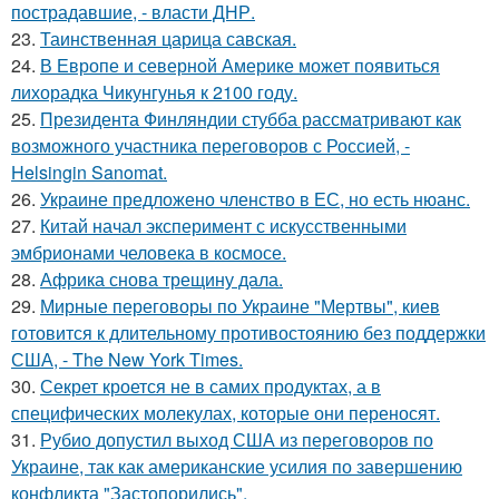
пострадавшие, - власти ДНР.
23.
Таинственная царица савская.
24.
В Европе и северной Америке может появиться
лихорадка Чикунгунья к 2100 году.
25.
Президента Финляндии стубба рассматривают как
возможного участника переговоров с Россией, -
Helsingin Sanomat.
26.
Украине предложено членство в ЕС, но есть нюанс.
27.
Китай начал эксперимент с искусственными
эмбрионами человека в космосе.
28.
Африка снова трещину дала.
29.
Мирные переговоры по Украине "Мертвы", киев
готовится к длительному противостоянию без поддержки
США, - The New York Times.
30.
Секрет кроется не в самих продуктах, а в
специфических молекулах, которые они переносят.
31.
Рубио допустил выход США из переговоров по
Украине, так как американские усилия по завершению
конфликта "Застопорились".