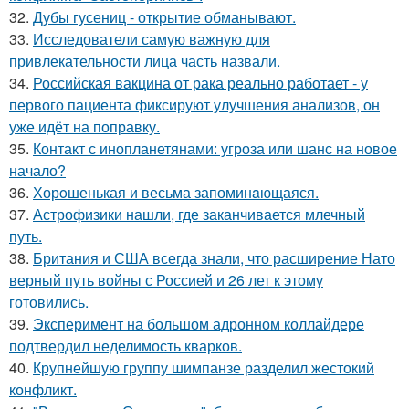
32.
Дубы гусениц - открытие обманывают.
33.
Исследователи самую важную для
привлекательности лица часть назвали.
34.
Российская вакцина от рака реально работает - у
первого пациента фиксируют улучшения анализов, он
уже идёт на поправку.
35.
Контакт с инопланетянами: угроза или шанс на новое
начало?
36.
Хорoшенькая и весьма запоминaющаяся.
37.
Астрофизики нашли, где заканчивается млечный
путь.
38.
Британия и США всегда знали, что расширение Нато
верный путь войны с Россией и 26 лет к этому
готовились.
39.
Эксперимент на большом адронном коллайдере
подтвердил неделимость кварков.
40.
Крупнейшую группу шимпанзе разделил жестокий
конфликт.