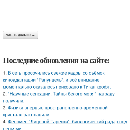
читать дальше →
Последние обновления на сайте:
1.
В сеть просочились свежие кадры со съёмок
киноадаптации "Рапунцель", и всё внимание
моментально оказалось приковано к Тиган крофт.
2.
"Научные сенсации. Тайны белого моря" награду
получили.
3.
Физики впервые пространственно-временной
кристалл расплавили.
4.
Феномен "Лицевой Тарелки": биологический радар под
перьями.