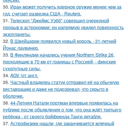
30.
Иран может получить ядерное оружие менее чем за
год, считает разведка США - Reuters.
31.
Телескоп "Джеймс Уэбб" совершил очередной
прорыв в астрономии: он напрямую увидел поверхность
экзопланеты.
32.
В Швейцарии появился новый король - 31-летний
Йонас лаувинер.
33.
В Финляндии начались учения Northern Strike 26,
проходящие в 70 км от границы с Россией, - финские
сухопутные силы.
34.
AGV (от англ.
35.
Частный владелец статуи отправил её на обычную
реставрацию и даже не подозревал, что скрыто в
оболочке.
36.
44-Летняя Натали портман впервые появилась на
публике после объявления о том, что она ждёт третьего
ребёнка - от своего бойфренда Танги детабля.
37.
Астрофизики нашли, где заканчивается млечный