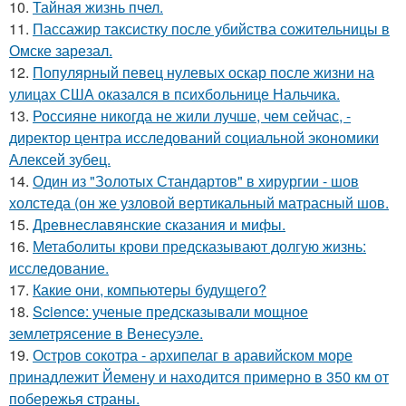
10.
Тайная жизнь пчел.
11.
Пассажир таксистку после убийства сожительницы в
Омске зарезал.
12.
Популярный певец нулевых оскар после жизни на
улицах США оказался в психбольнице Нальчика.
13.
Россияне никогда не жили лучше, чем сейчас, -
директор центра исследований социальной экономики
Алексей зубец.
14.
Один из "Золотых Стандартов" в хирургии - шов
холстеда (он же узловой вертикальный матрасный шов.
15.
Древнеславянские сказания и мифы.
16.
Метаболиты крови предсказывают долгую жизнь:
исследование.
17.
Какие они, компьютеры будущего?
18.
Science: ученые предсказывали мощное
землетрясение в Венесуэле.
19.
Остров сокотра - архипелаг в аравийском море
принадлежит Йемену и находится примерно в 350 км от
побережья страны.