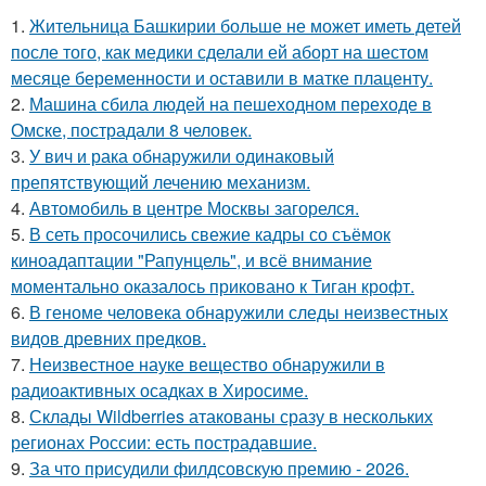
1.
Жительница Башкирии больше не может иметь детей
после того, как медики сделали ей аборт на шестом
месяце беременности и оставили в матке плаценту.
2.
Машина сбила людей на пешеходном переходе в
Омске, пострадали 8 человек.
3.
У вич и рака обнаружили одинаковый
препятствующий лечению механизм.
4.
Автомобиль в центре Москвы загорелся.
5.
В сеть просочились свежие кадры со съёмок
киноадаптации "Рапунцель", и всё внимание
моментально оказалось приковано к Тиган крофт.
6.
В геноме человека обнаружили следы неизвестных
видов древних предков.
7.
Неизвестное науке вещество обнаружили в
радиоактивных осадках в Хиросиме.
8.
Склады Wildberries атакованы сразу в нескольких
регионах России: есть пострадавшие.
9.
За что присудили филдсовскую премию - 2026.