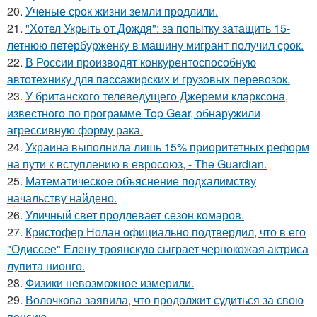
20.
Ученые срок жизни земли продлили.
21.
"Хотел Укрыть от Дождя": за попытку затащить 15-
летнюю петербурженку в машину мигрант получил срок.
22.
В России производят конкурентоспособную
автотехнику для пассажирских и грузовых перевозок.
23.
У британского телеведущего Джереми кларксона,
известного по программе Top Gear, обнаружили
агрессивную форму рака.
24.
Украина выполнила лишь 15% приоритетных реформ
на пути к вступлению в евросоюз, - The Guardian.
25.
Математическое объяснение подхалимству
начальству найдено.
26.
Уличный свет продлевает сезон комаров.
27.
Кристофер Нолан официально подтвердил, что в его
"Одиссее" Елену троянскую сыграет чернокожая актриса
лупита нионго.
28.
Физики невозможное измерили.
29.
Волочкова заявила, что продолжит судиться за свою
пенсию.