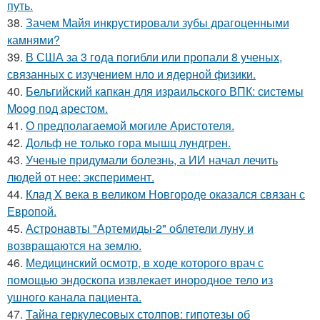
путь.
38.
Зачем Майя инкрустировали зубы драгоценными
камнями?
39.
В США за 3 года погибли или пропали 8 ученых,
связанных с изучением нло и ядерной физики.
40.
Бельгийский капкан для израильского ВПК: системы
Moog под арестом.
41.
О предполагаемой могиле Аристотеля.
42.
Дольф не только гора мышц лундгрен.
43.
Ученые придумали болезнь, а ИИ начал лечить
людей от нее: эксперимент.
44.
Клад X века в великом Новгороде оказался связан с
Европой.
45.
Астронавты "Артемиды-2" облетели луну и
возвращаются на землю.
46.
Медицинский осмотр, в ходе которого врач с
помощью эндоскопа извлекает инородное тело из
ушного канала пациента.
47.
Тайна геркулесовых столпов: гипотезы об