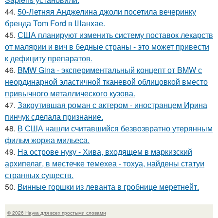
44.
50-Летняя Анджелина джоли посетила вечеринку
бренда Tom Ford в Шанхае.
45.
США планируют изменить систему поставок лекарств
от малярии и вич в бедные страны - это может привести
к дефициту препаратов.
46.
BMW Gina - экспериментальный концепт от BMW с
неординарной эластичной тканевой облицовкой вместо
привычного металлического кузова.
47.
Закрутившая роман с актером - иностранцем Ирина
пинчук сделала признание.
48.
В США нашли считавшийся безвозвратно утерянным
фильм жоржа мильеса.
49.
На острове нуку - Хива, входящем в маркизский
архипелаг, в местечке темехеа - тохуа, найдены статуи
странных существ.
50.
Винные горшки из леванта в гробнице меретнейт.
© 2026 Наука для всех простыми словами