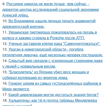
9.
Россияне никогда не жили лучше, чем сейчас, -
директор центра исследований социальной экономики
Алексей зубец.
10.
Во Владимире нашли личные печати знаменитой
древнерусской княгини.
11.
Украинская тиктокерша пожаловалась на гвоздь в
колесе и заживо сгорела в Porsche после ДТП.
12.
Ученые заставили клетки рака "Самоуничтожаться".
13.
Ураган в нижегородской области - погибла
пятилетняя девочка, ещё несколько человек пострадали.
14.
Скрытый жир связали с ускоренным старением даже
у людей с нормальным весом.
15.
"Благодетель" из Японии убил двух женщин и
собирал коллекцию из черепов дома.
16.
Гонконг одним из самых густонаселённых районов в
Мире является.
17.
Какой цивилизации могли достаться знания богов?
18.
Халькогены: как 16-я группа таблицы Менделеева
строит наш мир?