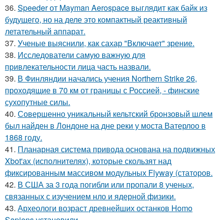
36.
Speeder от Mayman Aerospace выглядит как байк из
будущего, но на деле это компактный реактивный
летательный аппарат.
37.
Ученые выяснили, как сахар "Включает" зрение.
38.
Исследователи самую важную для
привлекательности лица часть назвали.
39.
В Финляндии начались учения Northern Strike 26,
проходящие в 70 км от границы с Россией, - финские
сухопутные силы.
40.
Совершенно уникальный кельтский бронзовый шлем
был найден в Лондоне на дне реки у моста Ватерлоо в
1868 году.
41.
Планарная система привода основана на подвижных
Xbot'ах (исполнителях), которые скользят над
фиксированным массивом модульных Flyway (статоров.
42.
В США за 3 года погибли или пропали 8 ученых,
связанных с изучением нло и ядерной физики.
43.
Археологи возраст древнейших останков Homo
Sapiens установили.