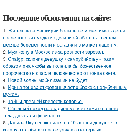
Последние обновления на сайте:
1.
Жительница Башкирии больше не может иметь детей
после того, как медики сделали ей аборт на шестом
месяце беременности и оставили в матке плаценту.
2.
Mуж жену в Москве из-за ревности зарезал.
3.
Chatgpt склонил девушку к самоубийству - таким
образом она якобы выполнила бы божественное
пророчество и спасла человечество от конца света.
4.
Новой волны мобилизации не будет.
5.
Ирина тонева откровенничает о браке с непубличным
мужем.
6.
Тайны древней крепости копорье.
7.
Обычный поход на стадион меняет химию нашего
тела, доказали физиологи.
8.
Данила Якушев женился на 19-летней девушке, в
которую влюбился после уличного интервью.