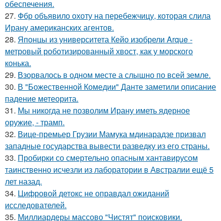
обеспечения.
27.
Фбр объявило охоту на перебежчицу, которая слила
Ирану американских агентов.
28.
Японцы из университета Кейо изобрели Arque -
метровый роботизированный хвост, как у морского
конька.
29.
Взорвалось в одном месте а слышно по всей земле.
30.
В "Божественной Комедии" Данте заметили описание
падение метеорита.
31.
Мы никогда не позволим Ирану иметь ядерное
оружие, - трамп.
32.
Вице-премьер Грузии Мамука мдинарадзе призвал
западные государства вывести разведку из его страны.
33.
Пробирки со смертельно опасным хантавирусом
таинственно исчезли из лаборатории в Австралии ещё 5
лет назад.
34.
Цифровой детокс не оправдал ожиданий
исследователей.
35.
Миллиардеры массово "Чистят" поисковики.