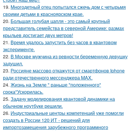
19.
Многодетный отец попытался сжечь дом с четырьмя
своими детьми в красноярском крае.
20.
Большая голубая цапля - это самый крупный
представитель семейства в северной Америке: размах
крыльев достигает двух метров!
21.
Время удалось запустить без часов в квантовом
эксперименте.
22.
В Москве мужчина из ревности беременную девушку
задушил.
23.
Россияне массово откажутся от смартфонов Iphone
ради отечественного мессенджера MAX.
24.
Жизнь на Земле " раньше "положенного"
срока"Ускорилась.
25.
Задачу моделирования квантовой динамики на
обычном ноутбуке решили.
26.
Индустриальные центры компетенций уже помогли
создать в России 120 ИТ - решений для
импортозамещения зарубежного программного