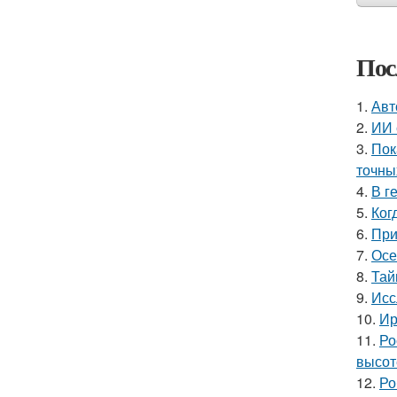
Пос
1.
Авт
2.
ИИ 
3.
Пок
точны
4.
В г
5.
Ког
6.
При
7.
Осе
8.
Тай
9.
Исс
10.
Ир
11.
Ро
высот
12.
Ро