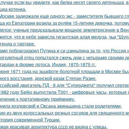
случае если вы увидите, как белка несет своего детеныша, в
шка котенка.
Москве задержали ещё одного экс - заместителя бывшего г
ца из Евпатории возила за рулём 15-летняя девочка, потому
ience: ученые предсказывали мощное землетрясение в Вен
жется, что в небе зависла гигантская алая медуза, чьи "Щуп
генда о тартаре.
амп поблагодарил Путина и си цзиньпина за то, что Россия
огодетный отец попытался сжечь дом с четырьмя своими де
тардан в форме лотоса, Индия, 1870-1875 гг.
июня 1671 года на эшафоте болотной площади в Москве бы
ного восстания, донской казак Степан Разин.
ссийский двигатель ПД - 8 для "Суперджета" получил серти
1982 году Seiko выпустила T001 - цифровые часы, которые
ючение к портативному приёмнику.
нила козловский и Оксана акиньшина стали родителями.
ин из двух колоссальных резных сосудов для священного м
итория современной Турции.
мая красивая архитектура ссср не видна с улицы.