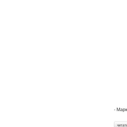
- Мар
читат