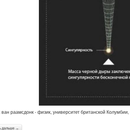
к ван раамсдонк - физик, университет британской Колумбии,
ь дальше →