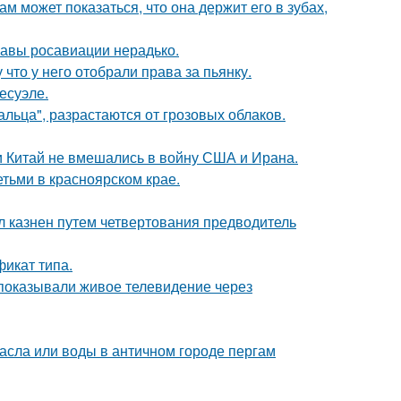
ам может показаться, что она держит его в зубах,
лавы росавиации нерадько.
 что у него отобрали права за пьянку.
есуэле.
альца", разрастаются от грозовых облаков.
 и Китай не вмешались в войну США и Ирана.
тьми в красноярском крае.
л казнен путем четвертования предводитель
фикат типа.
 показывали живое телевидение через
асла или воды в античном городе пергам