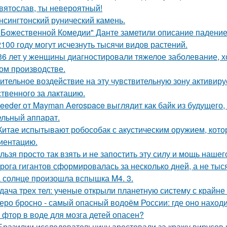
вятослав, ты невероятный!
нсингтонский рунический камень.
"Божественной Комедии" Данте заметили описание падение
2100 году могут исчезнуть тысячи видов растений.
36 лет у женщины диагностировали тяжелое заболевание, хо
ом производстве.
ительное воздействие на эту чувствительную зону активиру
ственного за лактацию.
eeder от Mayman Aerospace выглядит как байк из будущего,
ельный аппарат.
Китае испытывают робособак с акустическим оружием, кот
иентацию.
льзя просто так взять и не запостить эту силу и мощь нашег
рога гигантов сформировалась за несколько дней, а не тыся
 солнце произошла вспышка M4. 3.
дача трех тел: ученые открыли планетную систему с крайн
еро бросно - самый опасный водоём России: где оно находи
 фтор в воде для мозга детей опасен?
Бразилии исследовательницу арестовали за кражу вирусов 