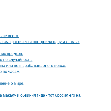
ьше всего.
ильма фактически построили одну из самых
них предков.
о не случайность.
а или не вырабатывает его вовсе.
о по часам.
ение о мире.
макалу и обвинил гида - тот бросил его на