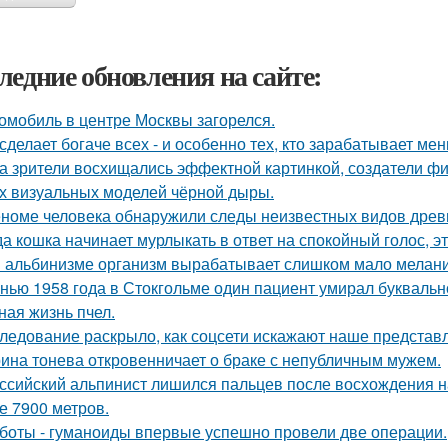
ледние обновления на сайте:
омобиль в центре Москвы загорелся.
сделает богаче всех - и особенно тех, кто зарабатывает мен
а зрители восхищались эффектной картинкой, создатели ф
х визуальных моделей чёрной дыры.
еноме человека обнаружили следы неизвестных видов древ
да кошка начинает мурлыкать в ответ на спокойный голос, эт
 альбинизме организм вырабатывает слишком мало меланин
нью 1958 года в Стокгольме один пациент умирал буквальн
ная жизнь пчел.
ледование раскрыло, как соцсети искажают наше представл
ина тонева откровенничает о браке с непубличным мужем.
ссийский альпинист лишился пальцев после восхождения на 
е 7900 метров.
боты - гуманоиды впервые успешно провели две операции.