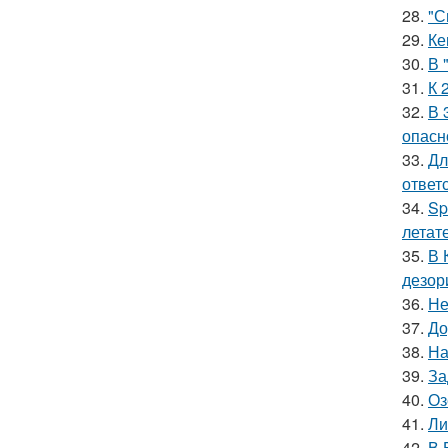
28.
"С
29.
Ке
30.
В 
31.
К 
32.
В 
опасн
33.
Дл
ответ
34.
Sp
летат
35.
В 
дезор
36.
Не
37.
До
38.
На
39.
За
40.
Оз
41.
Ли
42.
В 