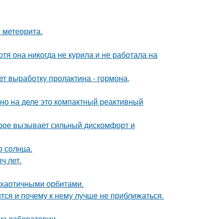
 метеорита.
тя она никогда не курила и не работала на
ет выработку пролактина - гормона,
 но на деле это компактный реактивный
орое вызывает сильный дискомфорт и
о солнца.
ч лет.
е хаотичными орбитами.
тся и почему к нему лучше не приближаться.
из лаборатории.