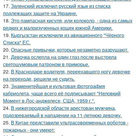
17.
Зеленский исключил русский язык из списка
подлежащих защите на Украине.
18.
Это пампасная кисуля, или колоколо, - одна из самых
редких и малоизученных кошек южной Америки.
19.
Кыргызстан исключили из авиационного "Чёрного
Списка" ЕС.
20.
Опасные привычки, которые незаметно разрушают.
21.
Девочка ослепла на один глаз после выстрела
светошумовым патроном в приморье.
22.
В Краснодаре водителя, переехавшего ногу девочке
на переходе, решили не судить.
23.
Знаменитейшая и культовая фотография
кабриолета, чаще всего её подписывают "Неловкий
Момент в Лос-анджелесе, США, 1959 г.".
24.
В нижегородской области арестован мужчина,
подозреваемый в нападении на 11-летнюю девочку.
25.
В Китае представили ультрасовременных роботов -
пожарных - они умеют: