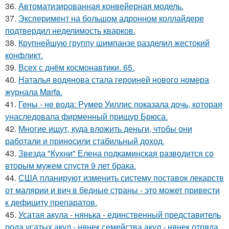
36.
Автоматизированная конвейерная модель.
37.
Эксперимент на большом адронном коллайдере
подтвердил неделимость кварков.
38.
Крупнейшую группу шимпанзе разделил жестокий
конфликт.
39.
Всех с днём космонавтики. 65.
40.
Наталья водянова стала героиней нового номера
журнала Marfa.
41.
Гены - не вода: Румер Уиллис показала дочь, которая
унаследовала фирменный прищур Брюса.
42.
Многие ищут, куда вложить деньги, чтобы они
работали и приносили стабильный доход.
43.
Звезда "Кухни" Елена подкаминская разводится со
вторым мужем спустя 9 лет брака.
44.
США планируют изменить систему поставок лекарств
от малярии и вич в бедные страны - это может привести
к дефициту препаратов.
45.
Усатая акула - нянька - единственный представитель
рода усатых акул - нянек семейства акул - нянек отряда