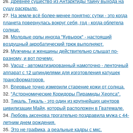
26.
Древнее существо из Антарктиды тайну выхода на
сушу раскрыло.
27.
На земле всё более-менее понятно: сутки - это когда
планета повернулась вокруг себя, год - когда облетела
солнце.
28.
Молодые орлы иногда "Кувырок" - настоящий
воздушный акробатический трюк выполняют.
29.
Мужчины и женщины действительно слышат по-
разному, и вот почему.
30.
Vacuz - автоматизированный намоточно - ленточный
аппарат с 12 шпинделями для изготовления катушек
трансформаторов.
31.
Впервые точно измерили старение кожи от солнца.
32.
"Астрономические Коридоры Пирамиды Хеопса".
33.
Тикаль. Тикаль - это один из крупнейших центров
цивилизации Майя, который расположен в Гватемале.
34.
Любовь аксенова трогательно поздравила мужа с 44-
летним днем рождения.
35.
Это не графика, а реальные кадры с мкс.