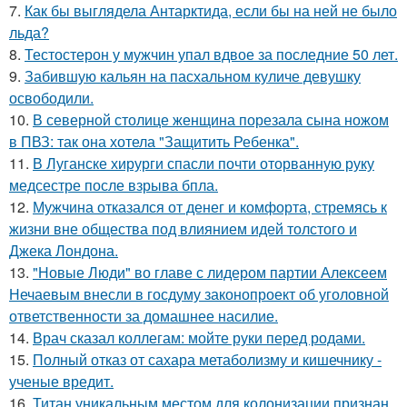
7.
Как бы выглядела Антарктида, если бы на ней не было
льда?
8.
Тестостерон у мужчин упал вдвое за последние 50 лет.
9.
Забившую кальян на пасхальном куличе девушку
освободили.
10.
В северной столице женщина порезала сына ножом
в ПВЗ: так она хотела "Защитить Ребенка".
11.
В Луганске хирурги спасли почти оторванную руку
медсестре после взрыва бпла.
12.
Мужчина отказался от денег и комфорта, стремясь к
жизни вне общества под влиянием идей толстого и
Джека Лондона.
13.
"Новые Люди" во главе с лидером партии Алексеем
Нечаевым внесли в госдуму законопроект об уголовной
ответственности за домашнее насилие.
14.
Врач сказал коллегам: мойте руки перед родами.
15.
Полный отказ от сахара метаболизму и кишечнику -
ученые вредит.
16.
Титан уникальным местом для колонизации признан.