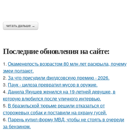
читать дальше →
Последние обновления на сайте:
1.
Окаменелость возрастом 80 млн лет раскрыла, почему
змеи ползают.
2.
За что присудили филдсовскую премию - 2026.
3.
Паук - цилоза превратил мусор в оружие.
4.
Данила Якушев женился на 19-летней девушке, в
которую влюбился после уличного интервью.
5.
В бразильской тюрьме решили отказаться от
сторожевых собак и поставили на охрану гусей.
6.
Парень купил форму МВД, чтобы не стоять в очереди
за бензином.