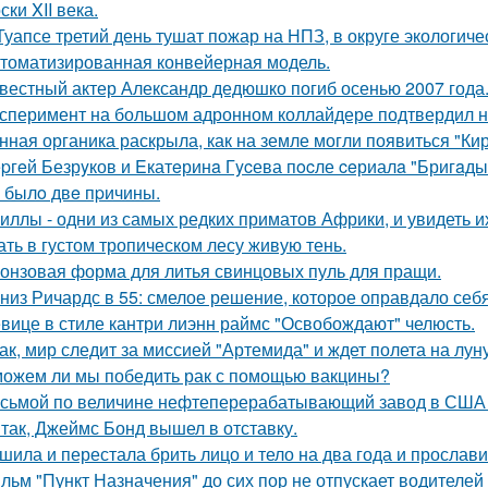
ски XII века.
Туапсе третий день тушат пожар на НПЗ, в округе экологиче
томатизированная конвейерная модель.
вестный актер Александр дедюшко погиб осенью 2007 года
сперимент на большом адронном коллайдере подтвердил н
нная органика раскрыла, как на земле могли появиться "Ки
pгeй Безрyков и Eкатeринa Гycева пocле ceриалa "Бригaды
o былo двe пpичины.
иллы - одни из самых редких приматов Африки, и увидеть их
ать в густом тропическом лесу живую тень.
онзовая форма для литья свинцовых пуль для пращи.
низ Ричардс в 55: смелое решение, которое оправдало себя
вице в стиле кантри лиэнн раймс "Освобождают" челюсть.
ак, мир следит за миссией "Артемида" и ждет полета на луну
ожем ли мы победить рак с помощью вакцины?
сьмой по величине нефтеперерабатывающий завод в США вы
Итак, Джеймс Бонд вышел в отставку.
шила и перестала брить лицо и тело на два года и прослави
льм "Пункт Назначения" до сих пор не отпускает водителей