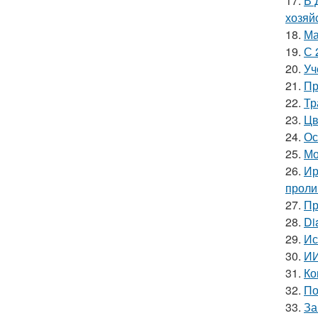
17.
В 
хозяй
18.
Ма
19.
С 
20.
Уч
21.
Пр
22.
Тр
23.
Цв
24.
Ос
25.
Мо
26.
Ир
проли
27.
Пр
28.
Di
29.
Ис
30.
ИИ
31.
Ко
32.
По
33.
За