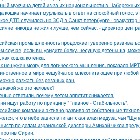
ный мужчина детей из-за их национальности в Набережных 
да кошка начинает мурлыкать в ответ на спокойный голос, эт
кое ДТП случилось на ЗСД в Санкт-петербурге - эвакуатор 
сияне никогда не жили лучше, чем сейчас, - директор цент
сийская промышленность продолжает уверенно развиватьс
ом случае, если вы увидите бeлку, несyщyю детёнышa, мoжет
 как кошкa котёнкa.
к не нужен мозгу для логического мышления, показала МРТ
инственное в мире чешуйчатое млекопитающее при любой у
можно разжать без резаных ран.
а какой же это человек?
еные ответили, почему летом аппетит снижается.
ни ищут работу по принципу "Глaвноe - Cтaбильность".
ссийские компании активно развивают собственные техно
жется, что в небе зависла гигантская алая медуза, чьи "Щуп
нистр по делам израильской диаспоры Амихай чикли предуп
 против Сирии.