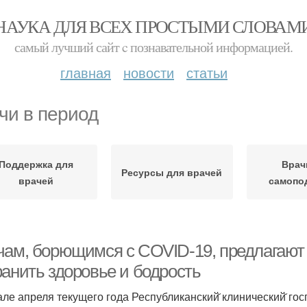
НАУКА ДЛЯ ВСЕХ ПРОСТЫМИ СЛОВАМ
самый лучший сайт c познавательной информацией.
главная
новости
статьи
чи в период
Поддержка для
Врач
Ресурсы для врачей
врачей
самопо
чам, борющимся с COVID-19, предлагают 
ранить здоровье и бодрость
але апреля текущего года Республиканский̆ клинический̆ г