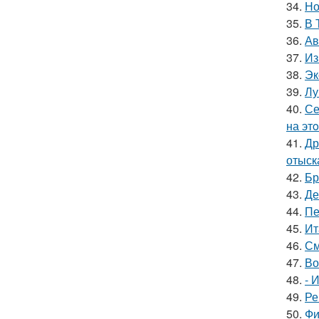
34.
Но
35.
В 
36.
Ав
37.
Из
38.
Эк
39.
Лу
40.
Се
на эт
41.
Др
отыск
42.
Бр
43.
Де
44.
Пе
45.
Ит
46.
См
47.
Во
48.
- 
49.
Ре
50.
Фи