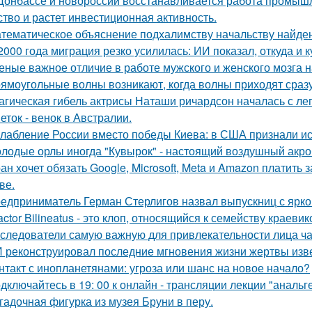
Донбассе и новороссии восстанавливается работа промышл
ство и растет инвестиционная активность.
тематическое объяснение подхалимству начальству найде
2000 года миграция резко усилилась: ИИ показал, откуда и к
еные важное отличие в работе мужского и женского мозга 
ямоугольные волны возникают, когда волны приходят сраз
агическая гибель актрисы Наташи ричардсон началась с лег
еток - венок в Австралии.
лабление России вместо победы Киева: в США признали ис
лодые орлы иногда "Кувырок" - настоящий воздушный акро
ан хочет обязать Google, Microsoft, Meta и Amazon платить 
ве.
едприниматель Герман Стерлигов назвал выпускниц с яркой
actor Bilineatus - это клоп, относящийся к семейству краевик
следователи самую важную для привлекательности лица ча
 реконструировал последние мгновения жизни жертвы изв
нтакт с инопланетянами: угроза или шанс на новое начало?
дключайтесь в 19: 00 к онлайн - трансляции лекции "анальге
гадочная фигурка из музея Бруни в перу.