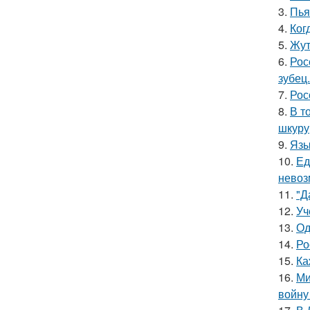
3.
Пья
4.
Ког
5.
Жут
6.
Рос
зубец.
7.
Рос
8.
В т
шкуру,
9.
Язы
10.
Ед
невоз
11.
"Д
12.
Уч
13.
Од
14.
Ро
15.
Ка
16.
Ми
войну