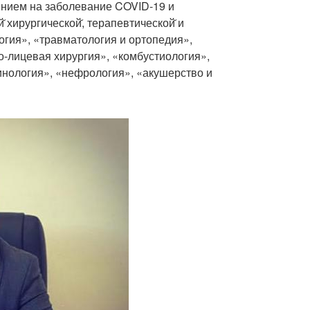
ением на заболевание COVID-19 и
хирургической̆, терапевтической̆ и
огия», «травматология и ортопедия»,
о-лицевая хирургия», «комбустиология»,
инология», «нефрология», «акушерство и