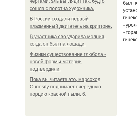
чертами, эль выглядит так, будто
был п
сошла с полотна художника.
устан
гинек
В России создали первый
«урол
плазменный двигатель на криптоне.
«тора
В участника сво ударила молния,
гинек
когда он был на лошади.
Физики существование глюбола -
новой формы материи
подтвердили.
Пока вы читаете это, марсоход
Curiosity поднимает очередную
порцию красной пыли. 6.