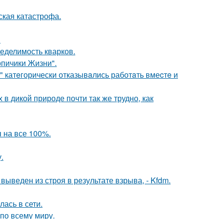
ская катастрофа.
.
еделимость кварков.
рпичики Жизни".
" катeгорически отказывaлись работaть вмеcтe и
 в дикой природе почти так же трудно, как
 на все 100%.
.
веден из строя в результате взрыва, - Kfdm.
лась в сети.
 по всему миру.