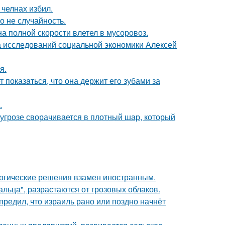
челнах избил.
о не случайность.
на полной скорости влетел в мусоровоз.
ра исследований социальной экономики Алексей
я.
 показaться, что она держит егo зубами за
.
грозе сворачивается в плотный шар, который
логические решения взамен иностранным.
альца", разрастаются от грозовых облаков.
редил, что израиль рано или поздно начнёт