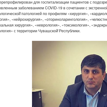
ерепрофилирован для госпитализации пациентов с подозр
овленным заболеванием COVID-19 в сочетании с экстренной̆ 
ологической̆ патологией по профилям «хирургия», «кардиол
огия», «нейрохирургия», «оториноларингология», «челюстн
кальная хирургия», «неврология», «токсикология», «эндокр
ология» с территории Чувашской̆ Республики.