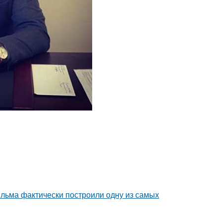
ильма фактически построили одну из самых