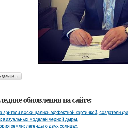
ь дальше →
ледние обновления на сайте:
а зрители восхищались эффектной картинкой, создатели ф
х визуальных моделей чёрной дыры.
ория земли: легенды о двух солнцах.