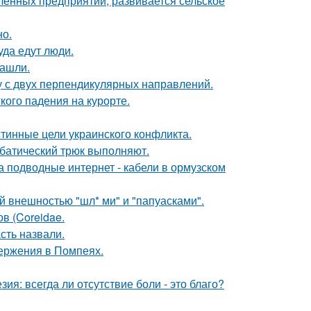
енных предприятий, развивается сельское
но.
уда едут люди.
нашли.
у с двух перпендикулярных направлений.
кого падения на курорте.
тинные цели украинского конфликта.
батический трюк выполняют.
за подводные интернет - кабели в ормузском
 внешностью "шл* ми" и "папуасками".
ов (Coreidae.
сть назвали.
ержения в Помпеях.
зия: всегда ли отсутствие боли - это благо?